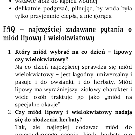
wstawić słoik do kąpieli wodnej
delikatnie podgrzać, pilnując, by woda była
tylko przyjemnie ciepła, a nie gorąca
FAQ – najczęściej zadawane pytania o
miód lipowy i wielokwiatowy
Który miód wybrać na co dzień – lipowy
czy wielokwiatowy?
Na co dzień najczęściej sprawdza się miód
wielokwiatowy – jest łagodny, uniwersalny i
pasuje i do owsianki, i do herbaty. Miód
lipowy ma wyraźniejszy, ziołowy charakter i
wiele osób traktuje go jako „miód na
specjalne okazje”.
Czy miód lipowy i wielokwiatowy nadają
się do słodzenia herbaty?
Tak, ale najlepiej dodawać miód do
przestudzonego napoju, kiedy herbata nie