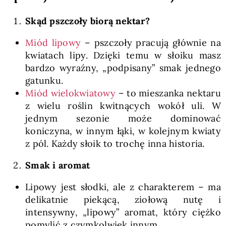
Skąd pszczoły biorą nektar?
Miód lipowy
– pszczoły pracują głównie na
kwiatach lipy. Dzięki temu w słoiku masz
bardzo wyraźny, „podpisany” smak jednego
gatunku.
Miód wielokwiatowy
– to mieszanka nektaru
z wielu roślin kwitnących wokół uli. W
jednym sezonie może dominować
koniczyna, w innym łąki, w kolejnym kwiaty
z pól. Każdy słoik to trochę inna historia.
Smak i aromat
Lipowy jest słodki, ale z charakterem – ma
delikatnie piekącą, ziołową nutę i
intensywny, „lipowy” aromat, który ciężko
pomylić z czymkolwiek innym.