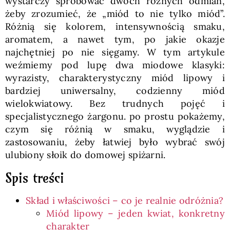
wystarczy spróbować dwóch różnych odmian,
żeby zrozumieć, że „miód to nie tylko miód”.
Różnią się kolorem, intensywnością smaku,
aromatem, a nawet tym, po jakie okazje
najchętniej po nie sięgamy. W tym artykule
weźmiemy pod lupę dwa miodowe klasyki:
wyrazisty, charakterystyczny miód lipowy i
bardziej uniwersalny, codzienny miód
wielokwiatowy. Bez trudnych pojęć i
specjalistycznego żargonu. po prostu pokażemy,
czym się różnią w smaku, wyglądzie i
zastosowaniu, żeby łatwiej było wybrać swój
ulubiony słoik do domowej spiżarni.
Spis treści
Skład i właściwości – co je realnie odróżnia?
Miód lipowy – jeden kwiat, konkretny
charakter