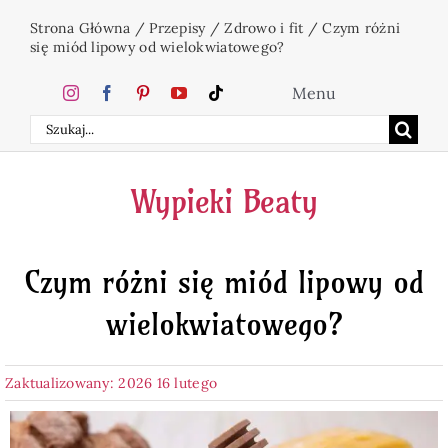
Przejdź
Strona Główna
/
Przepisy
/
Zdrowo i fit
/
Czym różni
do
się miód lipowy od wielokwiatowego?
zawartości
Menu
Szukaj
Home
Wypieki Beaty
Ciasta
Czym różni się miód lipowy od
Desery
wielokwiatowego?
Święta
Zaktualizowany: 2026 16 lutego
Napoje