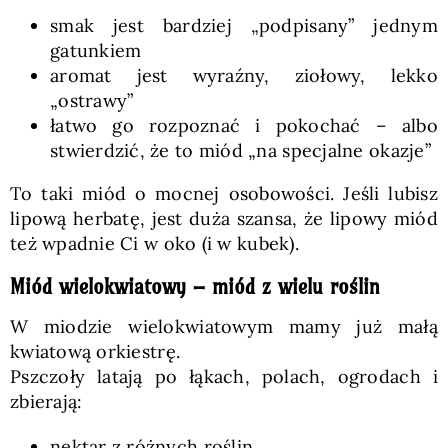
smak jest bardziej „podpisany” jednym
gatunkiem
aromat jest wyraźny, ziołowy, lekko
„ostrawy”
łatwo go rozpoznać i pokochać – albo
stwierdzić, że to miód „na specjalne okazje”
To taki miód o mocnej osobowości. Jeśli lubisz
lipową herbatę, jest duża szansa, że lipowy miód
też wpadnie Ci w oko (i w kubek).
Miód wielokwiatowy – miód z wielu roślin
W miodzie wielokwiatowym mamy już małą
kwiatową orkiestrę.
Pszczoły latają po łąkach, polach, ogrodach i
zbierają:
nektar z różnych roślin