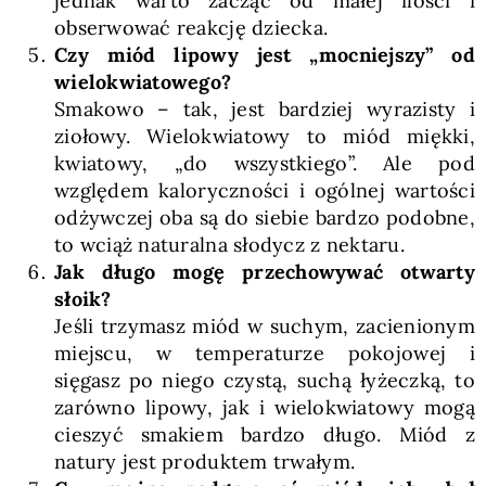
jednak warto zacząć od małej ilości i
obserwować reakcję dziecka.
Czy miód lipowy jest „mocniejszy” od
wielokwiatowego?
Smakowo – tak, jest bardziej wyrazisty i
ziołowy. Wielokwiatowy to miód miękki,
kwiatowy, „do wszystkiego”. Ale pod
względem kaloryczności i ogólnej wartości
odżywczej oba są do siebie bardzo podobne,
to wciąż naturalna słodycz z nektaru.
Jak długo mogę przechowywać otwarty
słoik?
Jeśli trzymasz miód w suchym, zacienionym
miejscu, w temperaturze pokojowej i
sięgasz po niego czystą, suchą łyżeczką, to
zarówno lipowy, jak i wielokwiatowy mogą
cieszyć smakiem bardzo długo. Miód z
natury jest produktem trwałym.