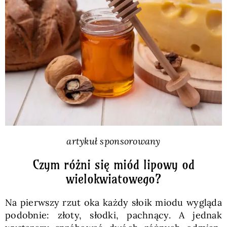
Pieczywo
Przetwory
Posiłki
Zdrowo i fit
artykuł sponsorowany
Kuchnie świata
Czym różni się miód lipowy od
wielokwiatowego?
SKLEP
Na pierwszy rzut oka każdy słoik miodu wygląda
podobnie: złoty, słodki, pachnący. A jednak
Polski