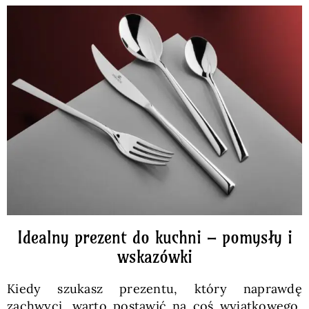
Pieczywo
Przetwory
Posiłki
Zdrowo i fit
Kuchnie świata
Idealny prezent do kuchni – pomysły i
SKLEP
wskazówki
Kiedy szukasz prezentu, który naprawdę
Polski
zachwyci, warto postawić na coś wyjątkowego,