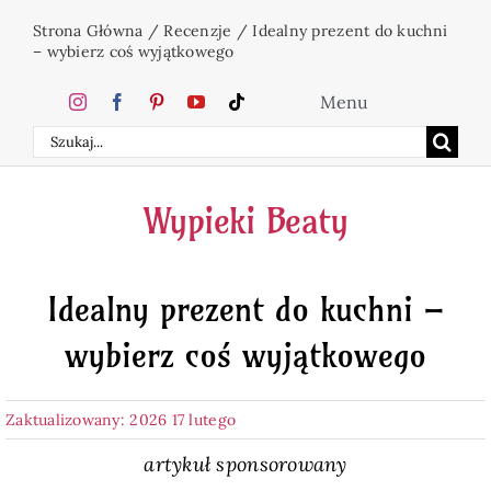
Przejdź
Strona Główna
/
Recenzje
/
Idealny prezent do kuchni
do
– wybierz coś wyjątkowego
zawartości
Menu
Szukaj
Home
Wypieki Beaty
Ciasta
Idealny prezent do kuchni –
Desery
wybierz coś wyjątkowego
Święta
Zaktualizowany: 2026 17 lutego
Napoje
artykuł sponsorowany