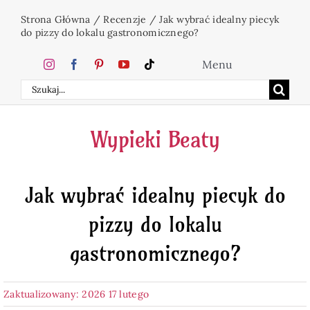
Przejdź
Strona Główna
/
Recenzje
/
Jak wybrać idealny piecyk
do
do pizzy do lokalu gastronomicznego?
zawartości
Menu
Szukaj
Home
Wypieki Beaty
Ciasta
Jak wybrać idealny piecyk do
Desery
pizzy do lokalu
Święta
gastronomicznego?
Napoje
Zaktualizowany: 2026 17 lutego