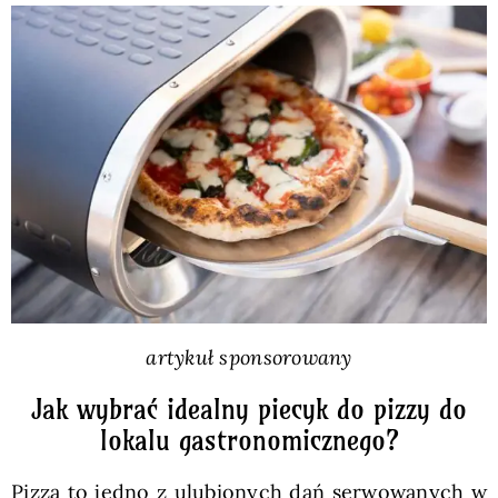
Pieczywo
Przetwory
Posiłki
Zdrowo i fit
Kuchnie świata
artykuł sponsorowany
SKLEP
Jak wybrać idealny piecyk do pizzy do
lokalu gastronomicznego?
Polski
Pizza to jedno z ulubionych dań serwowanych w