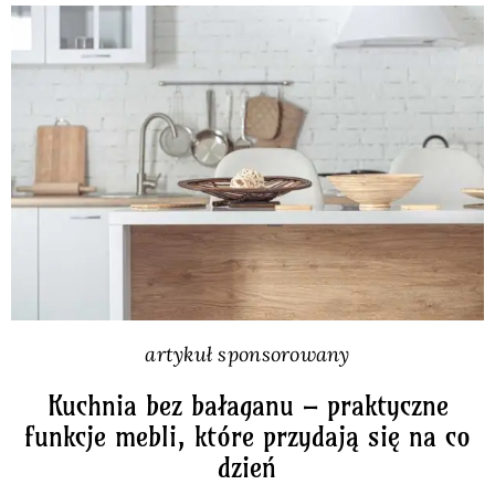
Pieczywo
Przetwory
Posiłki
Zdrowo i fit
Kuchnie świata
artykuł sponsorowany
SKLEP
Kuchnia bez bałaganu – praktyczne
funkcje mebli, które przydają się na co
dzień
Polski