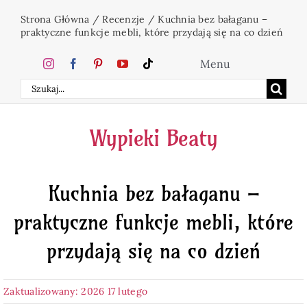
Przejdź
Strona Główna
/
Recenzje
/
Kuchnia bez bałaganu –
do
praktyczne funkcje mebli, które przydają się na co dzień
zawartości
Menu
Szukaj
Home
Wypieki Beaty
Ciasta
Kuchnia bez bałaganu –
Desery
praktyczne funkcje mebli, które
Święta
przydają się na co dzień
Napoje
Zaktualizowany: 2026 17 lutego