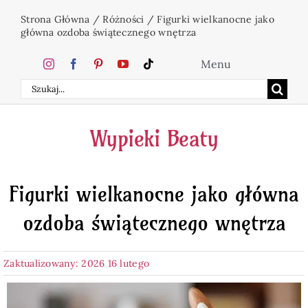
Przejdź
Strona Główna
/
Różności
/
Figurki wielkanocne jako
do
główna ozdoba świątecznego wnętrza
zawartości
Menu
Szukaj
Home
Wypieki Beaty
Ciasta
Figurki wielkanocne jako główna
Desery
ozdoba świątecznego wnętrza
Święta
Zaktualizowany: 2026 16 lutego
Napoje