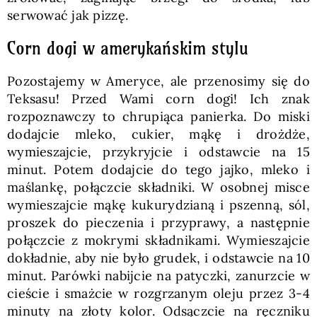
serwować jak pizzę.
Corn dogi w amerykańskim stylu
Pozostajemy w Ameryce, ale przenosimy się do
Teksasu! Przed Wami corn dogi! Ich znak
rozpoznawczy to chrupiąca panierka. Do miski
dodajcie mleko, cukier, mąkę i drożdże,
wymieszajcie, przykryjcie i odstawcie na 15
minut. Potem dodajcie do tego jajko, mleko i
maślankę, połączcie składniki. W osobnej misce
wymieszajcie mąkę kukurydzianą i pszenną, sól,
proszek do pieczenia i przyprawy, a następnie
połączcie z mokrymi składnikami. Wymieszajcie
dokładnie, aby nie było grudek, i odstawcie na 10
minut. Parówki nabijcie na patyczki, zanurzcie w
cieście i smażcie w rozgrzanym oleju przez 3-4
minuty na złoty kolor. Odsączcie na ręczniku