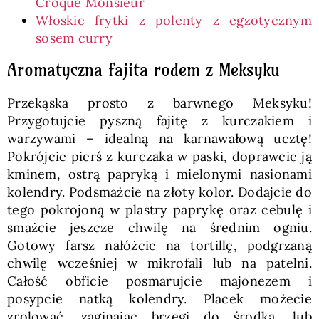
Croque Monsieur
Włoskie frytki z polenty z egzotycznym
sosem curry
Aromatyczna fajita rodem z Meksyku
Przekąska prosto z barwnego Meksyku!
Przygotujcie pyszną fajitę z kurczakiem i
warzywami – idealną na karnawałową ucztę!
Pokrójcie pierś z kurczaka w paski, doprawcie ją
kminem, ostrą papryką i mielonymi nasionami
kolendry. Podsmażcie na złoty kolor. Dodajcie do
tego pokrojoną w plastry paprykę oraz cebulę i
smażcie jeszcze chwilę na średnim ogniu.
Gotowy farsz nałóżcie na tortillę, podgrzaną
chwilę wcześniej w mikrofali lub na patelni.
Całość obficie posmarujcie majonezem i
posypcie natką kolendry. Placek możecie
zrolować, zaginając brzegi do środka, lub