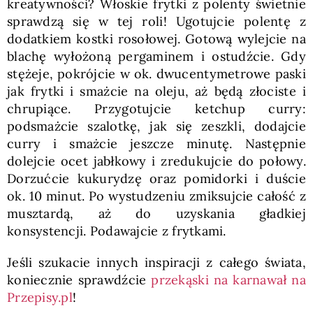
kreatywności? Włoskie frytki z polenty świetnie
sprawdzą się w tej roli! Ugotujcie polentę z
dodatkiem kostki rosołowej. Gotową wylejcie na
blachę wyłożoną pergaminem i ostudźcie. Gdy
stężeje, pokrójcie w ok. dwucentymetrowe paski
jak frytki i smażcie na oleju, aż będą złociste i
chrupiące. Przygotujcie ketchup curry:
podsmażcie szalotkę, jak się zeszkli, dodajcie
curry i smażcie jeszcze minutę. Następnie
dolejcie ocet jabłkowy i zredukujcie do połowy.
Dorzućcie kukurydzę oraz pomidorki i duście
ok. 10 minut. Po wystudzeniu zmiksujcie całość z
musztardą, aż do uzyskania gładkiej
konsystencji. Podawajcie z frytkami.
Jeśli szukacie innych inspiracji z całego świata,
koniecznie sprawdźcie
przekąski na karnawał na
Przepisy.pl
!