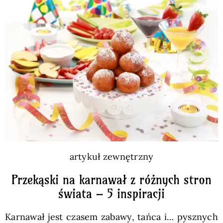
Pieczywo
Przetwory
Posiłki
Zdrowo i fit
Kuchnie świata
artykuł zewnętrzny
Przekąski na karnawał z różnych stron
SKLEP
świata – 5 inspiracji
Polski
Karnawał jest czasem zabawy, tańca i… pysznych