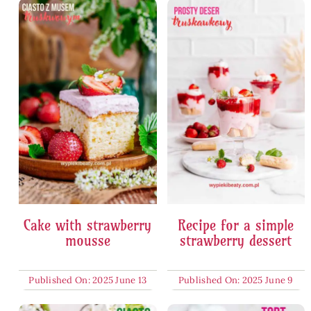
Cake with strawberry
Recipe for a simple
mousse
strawberry dessert
Published On: 2025 June 13
Published On: 2025 June 9