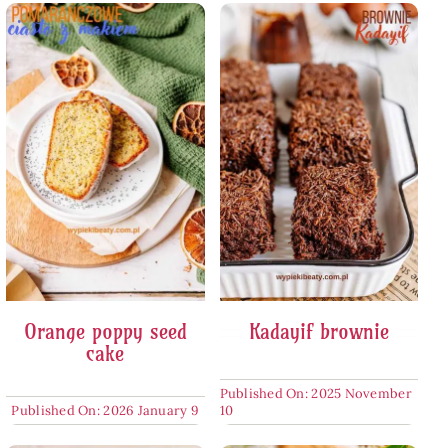
Orange poppy seed
Kadayif brownie
cake
Published On: 2025 November
Published On: 2026 January 9
10