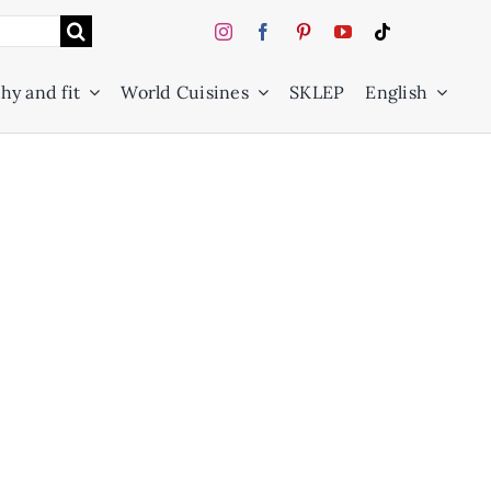
hy and fit
World Cuisines
SKLEP
English