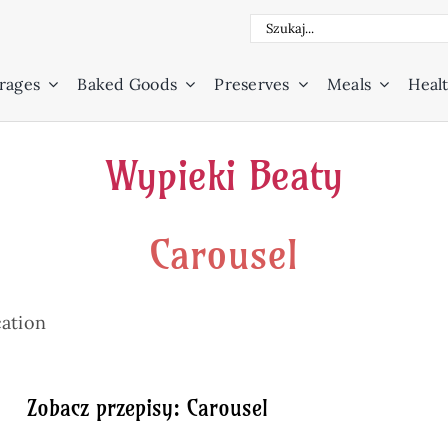
Search
for:
rages
Baked Goods
Preserves
Meals
Healt
Wypieki Beaty
Carousel
cation
Zobacz przepisy: Carousel