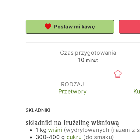
Postaw mi kawę
Czas przygotowania
minuty
10
minut
RODZAJ
Przetwory
Ku
SKŁADNIKI
składniki na frużelinę wiśniową
1
kg
wiśni
(wydrylowanych (razem z s
300-400
g
cukru
(do smaku)