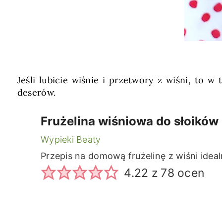
Jeśli lubicie wiśnie i przetwory z wiśni, to w
deserów.
Frużelina wiśniowa do słoików
Wypieki Beaty
Przepis na domową frużelinę z wiśni ideal
4.22
z
78
ocen