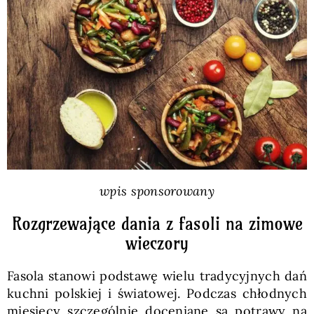
Pieczywo
Przetwory
Posiłki
Zdrowo i fit
wpis sponsorowany
Kuchnie świata
Rozgrzewające dania z fasoli na zimowe
wieczory
SKLEP
Fasola stanowi podstawę wielu tradycyjnych dań
kuchni polskiej i światowej. Podczas chłodnych
Polski
miesięcy szczególnie doceniane są potrawy na