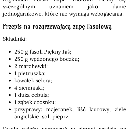
szczególnym uznaniem jako danie
jednogarnkowe, które nie wymaga wzbogacania.
Przepis na rozgrzewającą zupę fasolową
Składniki:
250 g fasoli Piękny Jaś;
250 g wędzonego boczku;
2 marchewki;
1 pietruszka;
kawałek selera;
4 ziemniaki;
1 duża cebula;
1 ząbek czosnku;
przyprawy: majeranek, liść laurowy, ziele
angielskie, sól, pieprz.
Fasolę należy namoczyć w zimnej wodzie na