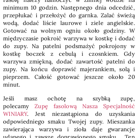
minimum 10 godzin. Następnego dnia odcedzić,
przepłukać i przełożyć do garnka. Zalać świeżą
wodą, dodać liście laurowe i ziele angielskie.
Gotować na wolnym ogniu około godziny. W
międzyczasie pokroić warzywa w kostkę i dodać
do zupy. Na patelni podsmażyć pokrojony w
kostkę boczek z cebulą i czosnkiem. Gdy
warzywa zmiękną, dodać zawartość patelni do
zupy. Na końcu doprawić majerankiem, solą i
pieprzem. Całość gotować jeszcze około 20
minut.
Jeśli masz ochotę na szybką zupę,
polecamy
Zupę fasolową Nasza Specjalność
WINIARY
. Jest niezastąpiona do uzyskania
odpowiedniego smaku Twojej zupy. Mieszanka
zawierająca warzywa i zioła daje gwarancje
udanego i zawsze doprawionego smaku. Ten