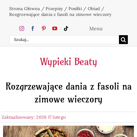
Przejdź
Strona Główna
/
Przepisy
/
Posiłki
/
Obiad
/
do
Rozgrzewające dania z fasoli na zimowe wieczory
zawartości
Menu
Szukaj
Home
Wypieki Beaty
Ciasta
Rozgrzewające dania z fasoli na
Desery
zimowe wieczory
Święta
Zaktualizowany: 2026 17 lutego
Napoje