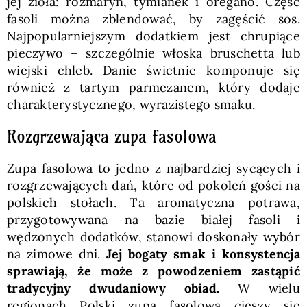
jej zioła: rozmaryn, tymianek i oregano. Część
fasoli można zblendować, by zagęścić sos.
Najpopularniejszym dodatkiem jest chrupiące
pieczywo – szczególnie włoska bruschetta lub
wiejski chleb. Danie świetnie komponuje się
również z tartym parmezanem, który dodaje
charakterystycznego, wyrazistego smaku.
Rozgrzewająca zupa fasolowa
Zupa fasolowa to jedno z najbardziej sycących i
rozgrzewających dań, które od pokoleń gości na
polskich stołach. Ta aromatyczna potrawa,
przygotowywana na bazie białej fasoli i
wędzonych dodatków, stanowi doskonały wybór
na zimowe dni.
Jej bogaty smak i konsystencja
sprawiają, że może z powodzeniem zastąpić
tradycyjny dwudaniowy obiad.
W wielu
regionach Polski zupa fasolowa cieszy się