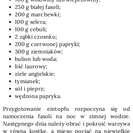
250 g białej fasoli;
200 g marchewki;
100 g selera;
100 g cebuli;
2 ząbki czosnku;
200 g czerwonej papryki;
300 g ziemniaków;
bulion lub woda;
liść laurowy;
ziele angielskie;
tymianek;
sól i pieprz;
wędzona papryka.
Przygotowanie eintopfu rozpoczyna się od
namoczenia fasoli na noc w zimnej wodzie.
Następnego dnia należy obrać i pokroić warzywa
w równą kostkę, a mięso pociąć na niewielkie