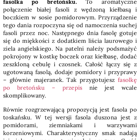
fasolka po bretońsku.
To aromatyczne
połączenie białej fasoli z wędzoną kiełbasą i
boczkiem w sosie pomidorowym. Przyrządzenie
tego dania rozpoczyna się od namoczenia suchej
fasoli przez noc. Następnego dnia fasolę gotuje
się do miękkości z dodatkiem liścia laurowego i
ziela angielskiego. Na patelni należy podsmażyć
pokrojony w kostkę boczek oraz kiełbasę, dodać
zeszkloną cebulę i czosnek. Całość łączy się z
ugotowaną fasolą, dodaje pomidory i przyprawy
– głównie majeranek. Tak przygotujesz
fasolkę
po bretońsku – przepis
nie jest wcale
skomplikowany.
Równie rozgrzewającą propozycją jest fasola po
toskańsku. W tej wersji fasola duszona jest z
pomidorami, ziemniakami i warzywami
korzeniowymi. Charakterystyczny smak nadają