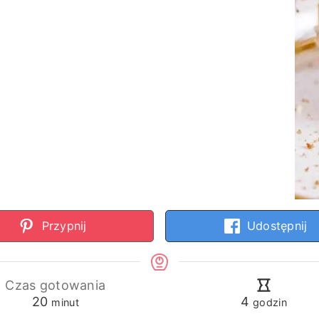
Przypnij
Udostępnij
Czas gotowania
minuty
godziny
20
4
minut
godzin