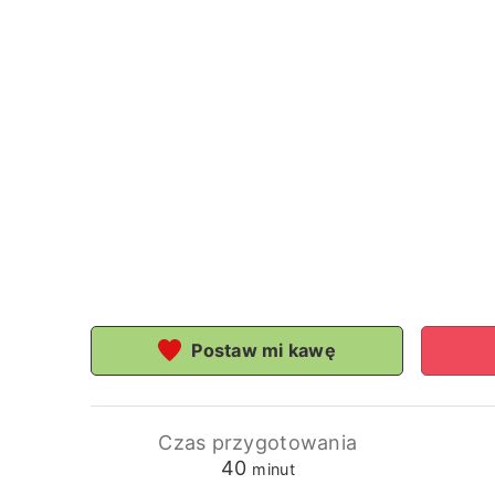
Postaw mi kawę
Czas przygotowania
minuty
40
minut