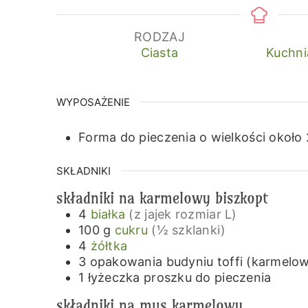
RODZAJ
Ciasta
Kuchni
WYPOSAŻENIE
Forma do pieczenia o wielkości około
SKŁADNIKI
składniki na karmelowy biszkopt
4
białka
(z jajek rozmiar L)
100
g
cukru
(½ szklanki)
4
żółtka
3
opakowania
budyniu toffi (karmelo
1
łyżeczka
proszku do pieczenia
składniki na mus karmelowy