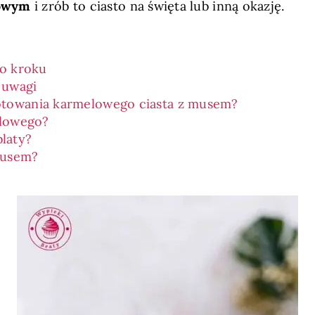
lowym
i zrób to ciasto na święta lub inną okazję.
po kroku
 uwagi
gotowania karmelowego ciasta z musem?
elowego?
blaty?
musem?