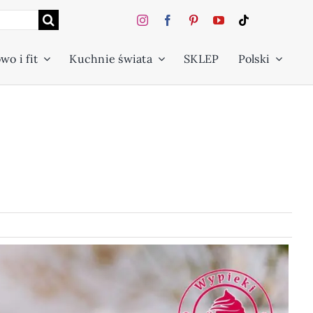
wo i fit
Kuchnie świata
SKLEP
Polski