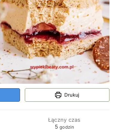
Drukuj
Łączny czas
godziny
5
godzin