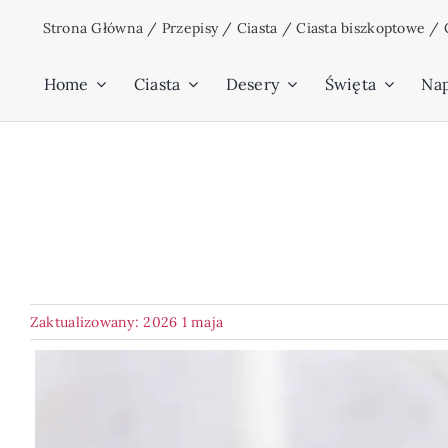
Przejdź
Strona Główna
/
Przepisy
/
Ciasta
/
Ciasta biszkoptowe
/
do
zawartości
Home
Ciasta
Desery
Święta
Na
Zaktualizowany: 2026 1 maja