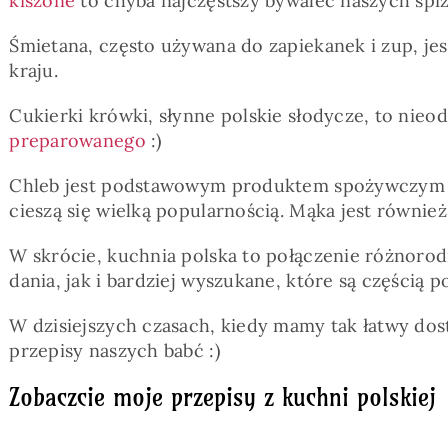
kiszone
to chyba najczęstszy bywalec naszych spi
Śmietana, często używana do zapiekanek i zup, je
kraju.
Cukierki krówki, słynne polskie słodycze, to nie
preparowanego
:)
Chleb jest podstawowym produktem spożywczym w P
cieszą się wielką popularnością. Mąka jest równi
W skrócie, kuchnia polska to połączenie różnorod
dania, jak i bardziej wyszukane, które są częścią 
W dzisiejszych czasach, kiedy mamy tak łatwy dost
przepisy naszych babć :)
Zobaczcie moje przepisy z kuchni polskiej