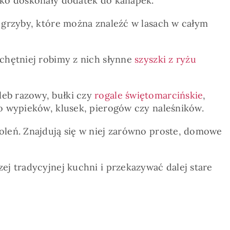
ako doskonały dodatek do kanapek.
k grzyby, które można znaleźć w lasach w całym
jchętniej robimy z nich słynne
szyszki z ryżu
leb razowy, bułki czy
rogale świętomarcińskie
,
do wypieków, klusek, pierogów czy naleśników.
oleń. Znajdują się w niej zarówno proste, domowe
ej tradycyjnej kuchni i przekazywać dalej stare