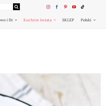
wo i fit
Kuchnie świata
SKLEP
Polski