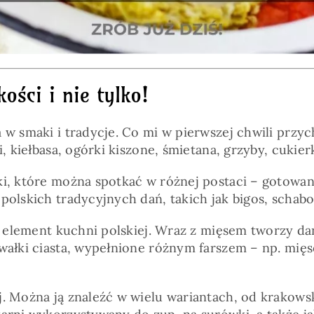
ości i nie tylko!
 w smaki i tradycje. Co mi w pierwszej chwili przyc
, kiełbasa, ogórki kiszone, śmietana, grzyby, cukier
ki, które można spotkać w różnej postaci – gotowa
polskich tradycyjnych dań, takich jak bigos, schabo
ny element kuchni polskiej. Wraz z mięsem tworzy dan
awałki ciasta, wypełnione różnym farszem – np. mięs
. Można ją znaleźć w wielu wariantach, od krakowsk