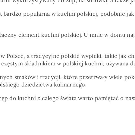
żarni wykorzystywany do zup, na surówki, a także j
st bardzo popularna w kuchni polskiej, podobnie ja
odłączny element kuchni polskiej. U mnie w domu na
olsce, a tradycyjne polskie wypieki, takie jak ch
eż częstym składnikiem w polskiej kuchni, używana 
nych smaków i tradycji, które przetrwały wiele pok
polskiego dziedzictwa kulinarnego.
ęp do kuchni z całego świata warto pamiętać o nasz