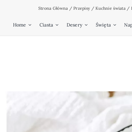
Przejdź
Strona Główna
/
Przepisy
/
Kuchnie świata
/
do
zawartości
Home
Ciasta
Desery
Święta
Na