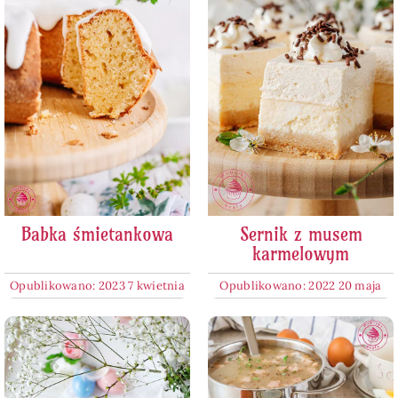
Babka śmietankowa
Sernik z musem
karmelowym
Opublikowano: 2023 7 kwietnia
Opublikowano: 2022 20 maja