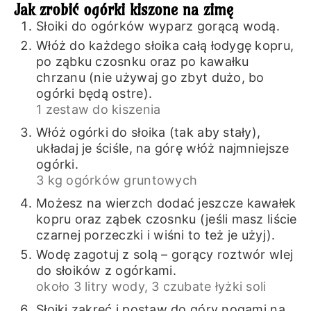
Jak zrobić ogórki kiszone na zimę
Słoiki do ogórków wyparz gorącą wodą.
Włóż do każdego słoika całą łodygę kopru,
po ząbku czosnku oraz po kawałku
chrzanu (nie używaj go zbyt dużo, bo
ogórki będą ostre).
1 zestaw do kiszenia
Włóż ogórki do słoika (tak aby stały),
układaj je ściśle, na górę włóż najmniejsze
ogórki.
3 kg ogórków gruntowych
Możesz na wierzch dodać jeszcze kawałek
kopru oraz ząbek czosnku (jeśli masz liście
czarnej porzeczki i wiśni to też je użyj).
Wodę zagotuj z solą – gorący roztwór wlej
do słoików z ogórkami.
około 3 litry wody,
3 czubate łyżki soli
Słoiki zakręć i postaw do góry nogami na