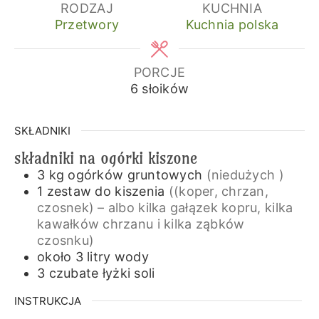
RODZAJ
KUCHNIA
Przetwory
Kuchnia polska
PORCJE
6
słoików
SKŁADNIKI
składniki na ogórki kiszone
3
kg
ogórków gruntowych
(niedużych )
1
zestaw
do kiszenia
((koper, chrzan,
czosnek) – albo kilka gałązek kopru, kilka
kawałków chrzanu i kilka ząbków
czosnku)
około 3
litry
wody
3
czubate łyżki
soli
INSTRUKCJA