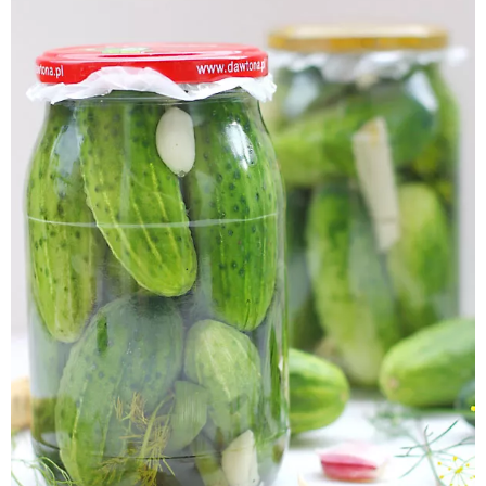
Pieczywo
Przetwory
Posiłki
Zdrowo i fit
Kuchnie świata
SKLEP
Polski