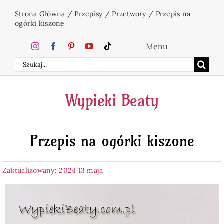
Przejdź
Strona Główna
/
Przepisy
/
Przetwory
/
Przepis na
do
ogórki kiszone
zawartości
Menu
Szukaj
Home
Wypieki Beaty
Ciasta
Przepis na ogórki kiszone
Desery
Zaktualizowany: 2024 13 maja
Święta
Napoje