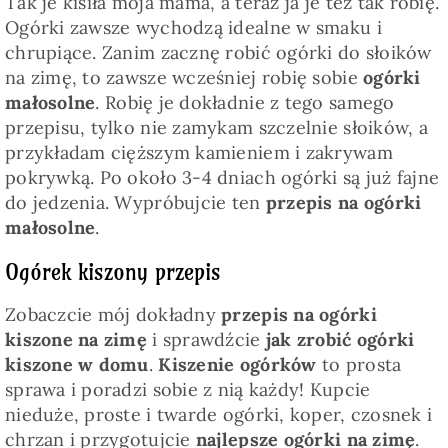
Tak je kisiła moja mama, a teraz ja je też tak robię.
Ogórki zawsze wychodzą idealne w smaku i
chrupiące. Zanim zacznę robić ogórki do słoików
na zimę, to zawsze wcześniej robię sobie
ogórki
małosolne
. Robię je dokładnie z tego samego
przepisu, tylko nie zamykam szczelnie słoików, a
przykładam cięższym kamieniem i zakrywam
pokrywką. Po około 3-4 dniach ogórki są już fajne
do jedzenia. Wypróbujcie ten
przepis na ogórki
małosolne
.
Ogórek kiszony przepis
Zobaczcie mój dokładny
przepis na ogórki
kiszone na zimę
i sprawdźcie
jak zrobić ogórki
kiszone w domu
.
Kiszenie ogórków
to prosta
sprawa i poradzi sobie z nią każdy! Kupcie
nieduże, proste i twarde ogórki, koper, czosnek i
chrzan i przygotujcie
najlepsze ogórki na zimę
.