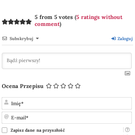
5 from 5 votes (
5 ratings without
comment
)
Subskrybuj
Zaloguj
Ocena Przepisu
I
E
m
Zapisz dane na przyszłość