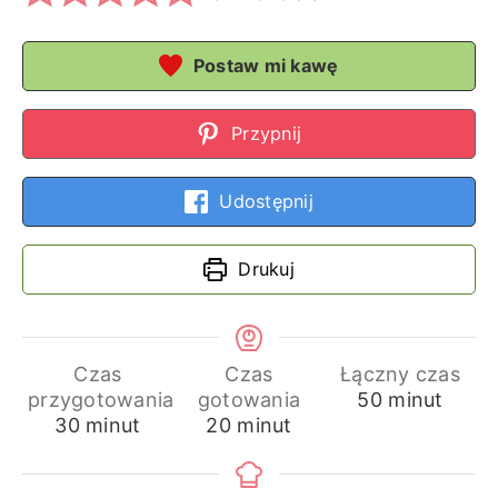
Postaw mi kawę
Przypnij
Udostępnij
Drukuj
Czas
Czas
Łączny czas
minuty
przygotowania
gotowania
50
minut
minuty
minuty
30
minut
20
minut