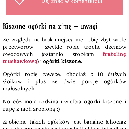
Daj znać
w komentarzu!
Kiszone ogórki na zimę – uwagi
Ze względu na brak miejsca nie robię zbyt wiele
przetworów – zwykle robię trochę dżemów
owocowych (ostatnio zrobiłam
frużelinę
truskawkową
) i
ogórki kiszone
.
Ogórki robię zawsze, chociaż z 10 dużych
słoików i plus ze dwie porcje ogórków
małosolnych.
No cóż moja rodzina uwielbia ogórki kiszone i
zupę z nich zrobioną :)
Zrobienie takich ogórków jest banalne (chociaż
co roku muszę się zastanowić ile idzie tej soli na