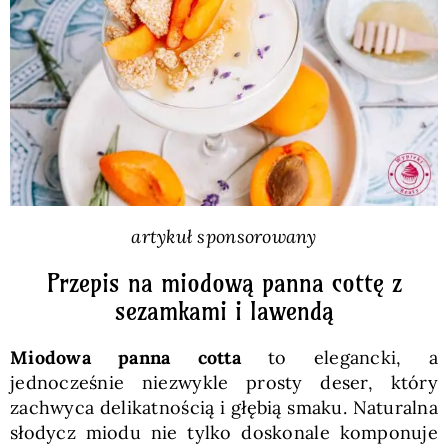
Pieczywo
Przetwory
Posiłki
Zdrowo i fit
artykuł sponsorowany
Przepis na miodową panna cottę z
Kuchnie świata
sezamkami i lawendą
Miodowa panna cotta
to elegancki, a
SKLEP
jednocześnie niezwykle prosty deser, który
zachwyca delikatnością i głębią smaku. Naturalna
Polski
słodycz miodu nie tylko doskonale komponuje