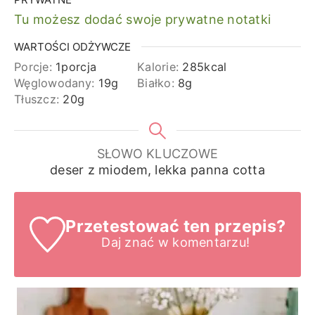
Tu możesz dodać swoje prywatne notatki
WARTOŚCI ODŻYWCZE
Porcje:
1
porcja
Kalorie:
285
kcal
Węglowodany:
19
g
Białko:
8
g
Tłuszcz:
20
g
SŁOWO KLUCZOWE
deser z miodem, lekka panna cotta
Przetestować ten przepis?
Daj znać
w komentarzu!