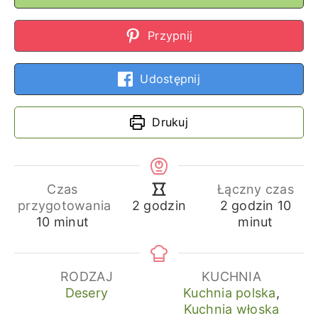
Przypnij
Udostępnij
Drukuj
Czas
Łączny czas
godziny
min
godziny
przygotowania
2
godzin
10
2
godzin
minuty
10
minut
minut
RODZAJ
KUCHNIA
Desery
Kuchnia polska
,
Kuchnia włoska