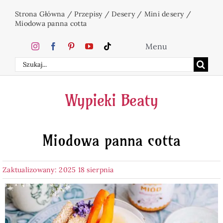
Przejdź
Strona Główna
/
Przepisy
/
Desery
/
Mini desery
/
do
Miodowa panna cotta
zawartości
Menu
Szukaj
Home
Wypieki Beaty
Ciasta
Miodowa panna cotta
Desery
Zaktualizowany: 2025 18 sierpnia
Święta
Napoje