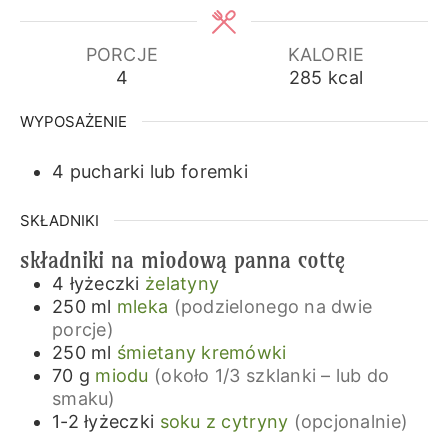
PORCJE
KALORIE
4
285
kcal
WYPOSAŻENIE
4 pucharki lub foremki
SKŁADNIKI
składniki na miodową panna cottę
4
łyżeczki
żelatyny
250
ml
mleka
(podzielonego na dwie
porcje)
250
ml
śmietany kremówki
70
g
miodu
(około 1/3 szklanki – lub do
smaku)
1-2
łyżeczki
soku z cytryny
(opcjonalnie)