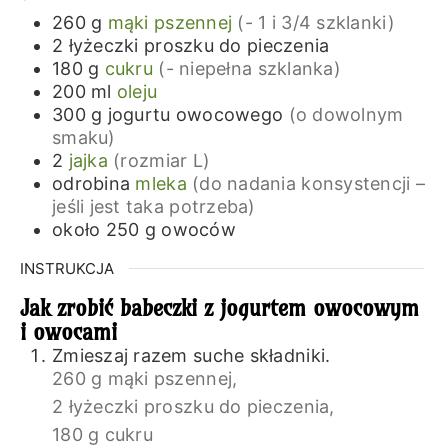
260
g
mąki pszennej
(- 1 i 3/4 szklanki)
2
łyżeczki
proszku do pieczenia
180
g
cukru
(- niepełna szklanka)
200
ml
oleju
300
g
jogurtu owocowego
(o dowolnym
smaku)
2
jajka
(rozmiar L)
odrobina
mleka
(do nadania konsystencji –
jeśli jest taka potrzeba)
około 250
g
owoców
INSTRUKCJA
Jak zrobić babeczki z jogurtem owocowym
i owocami
Zmieszaj razem suche składniki.
260 g mąki pszennej,
2 łyżeczki proszku do pieczenia,
180 g cukru