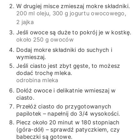
W drugiej misce zmieszaj mokre składniki.
200 ml oleju,
300 g jogurtu owocowego,
2 jajka
Jeśli owoce są duże to pokrój je w kostkę.
około 250 g owoców
Dodaj mokre składniki do suchych i
wymieszaj.
Jeśli ciasto jest zbyt gęste, to możesz
dodać trochę mleka.
odrobina mleka
Dołóż owoce i delikatnie wmieszaj w
ciasto.
Przełóż ciasto do przygotowanych
papilotek – napełnij do 3/4 wysokości.
Piecz około 20 minut w 180 stopniach
(góra-dół) – sprawdź patyczkiem, czy
babeczki są gotowe.