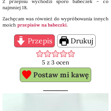
Z przepisu wychodzi sporo babeczek – co
najmniej 18.
Zachęcam was również do wypróbowania innych
moich
przepisów na babeczki
.
Przepis
Drukuj
5
z
3
ocen
Postaw mi kawę