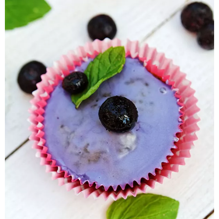
Pieczywo
Przetwory
Posiłki
Zdrowo i fit
Kuchnie świata
SKLEP
Polski