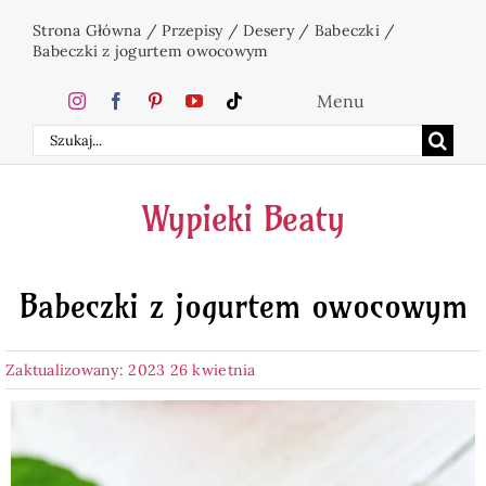
Przejdź
Strona Główna
/
Przepisy
/
Desery
/
Babeczki
/
do
Babeczki z jogurtem owocowym
zawartości
Menu
Szukaj
Home
Wypieki Beaty
Ciasta
Babeczki z jogurtem owocowym
Desery
Zaktualizowany: 2023 26 kwietnia
Święta
Napoje