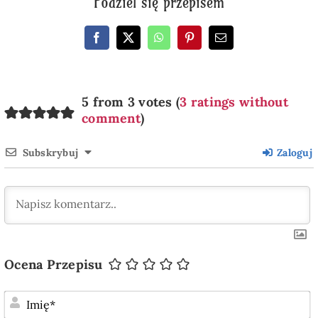
Podziel się przepisem
5 from 3 votes (
3 ratings without
comment
)
Subskrybuj
Zaloguj
Ocena Przepisu
I