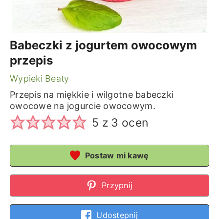
Babeczki z jogurtem owocowym
przepis
Wypieki Beaty
Przepis na miękkie i wilgotne babeczki
owocowe na jogurcie owocowym.
5
z
3
ocen
Postaw mi kawę
Przypnij
Udostępnij