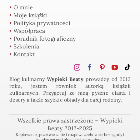
•
O mnie
•
Moje książki
•
Polityka prywatności
•
Współpraca
•
Poradnik fotograficzny
•
Szkolenia
•
Kontakt
Blog kulinarny
Wypieki Beaty
prowadzę od 2012
roku, jestem również autorką książek
kulinarnych. Przygotuj ze mną pyszne ciasta i
desery a także szybkie obiady dla całej rodziny.
Wszelkie prawa zastrzeżone – Wypieki
Beaty 2012-2025
Kopiowanie, przetwarzanie i rozpowszechnianie bez zgody i
wiedzy autorki bloga jest zabronione.