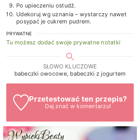
Po upieczeniu ostudź.
Udekoruj wg uznania – wystarczy nawet
posypać je cukrem pudrem.
PRYWATNE
Tu możesz dodać swoje prywatne notatki
SŁOWO KLUCZOWE
babeczki owocowe, babeczki z jogurtem
Przetestować ten przepis?
Daj znać
w komentarzu!