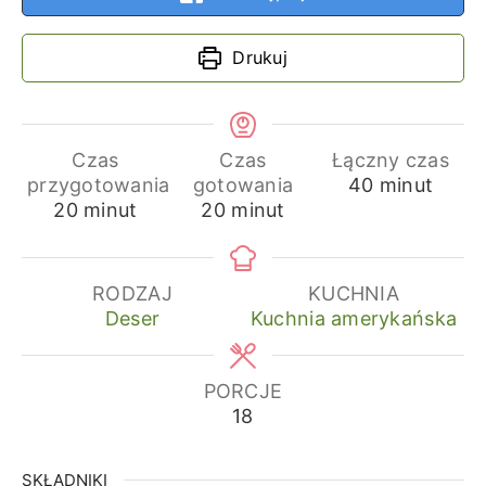
Drukuj
Czas
Czas
Łączny czas
minuty
przygotowania
gotowania
40
minut
minuty
minuty
20
minut
20
minut
RODZAJ
KUCHNIA
Deser
Kuchnia amerykańska
PORCJE
18
SKŁADNIKI