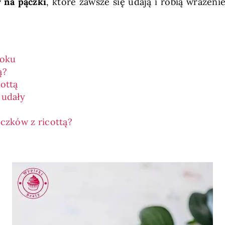
 na pączki
, które zawsze się udają i robią wrażen
roku
ą?
cottą
 udały
czków z ricottą?