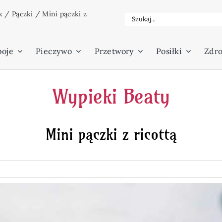
k
/
Pączki
/
Mini pączki z
Szukaj
poje
Pieczywo
Przetwory
Posiłki
Zdro
Wypieki Beaty
Mini pączki z ricottą