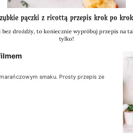
zybkie pączki z ricottą przepis krok po kro
ki bez drożdży, to koniecznie wypróbuj przepis na t
tylko!
 filmem
 pomarańczowym smaku. Prosty przepis ze