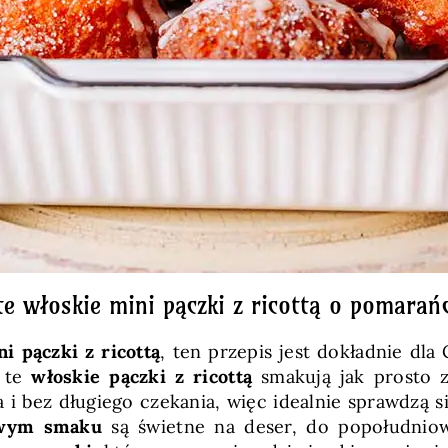
ste włoskie mini pączki z ricottą o pomar
i pączki z ricottą
, ten przepis jest dokładnie dla
– te
włoskie pączki z ricottą
smakują jak prosto z 
a i bez długiego czekania, więc idealnie sprawdzą 
owym smaku
są świetne na deser, do popołudnio