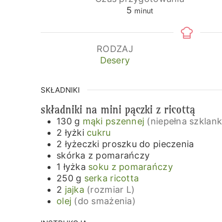
minuty
5
minut
RODZAJ
Desery
SKŁADNIKI
składniki na mini pączki z ricottą
130
g
mąki pszennej
(niepełna szklank
2
łyżki
cukru
2
łyżeczki
proszku do pieczenia
skórka z pomarańczy
1
łyżka
soku z pomarańczy
250
g
serka ricotta
2
jajka
(rozmiar L)
olej
(do smażenia)