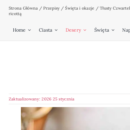
Przejdź
Strona Główna
/
Przepisy
/
Święta i okazje
/
Tłusty Czwarte
do
ricottą
zawartości
Home
Ciasta
Desery
Święta
Na
Zaktualizowany: 2026 25 stycznia