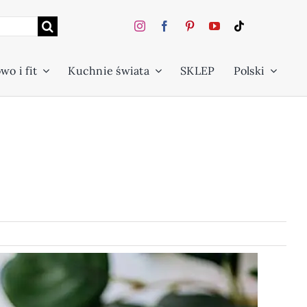
wo i fit
Kuchnie świata
SKLEP
Polski