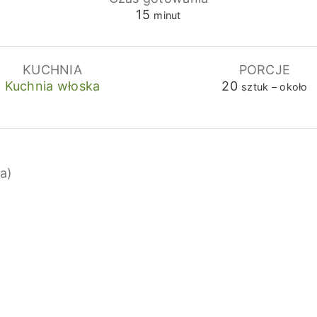
minuty
15
minut
KUCHNIA
PORCJE
Kuchnia włoska
20
sztuk – około
a)