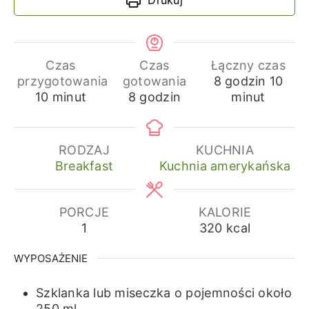
Czas
Czas
Łączny czas
godziny
min
przygotowania
gotowania
8
godzin
10
minuty
godziny
10
minut
8
godzin
minut
RODZAJ
KUCHNIA
Breakfast
Kuchnia amerykańska
PORCJE
KALORIE
1
320
kcal
WYPOSAŻENIE
Szklanka lub miseczka o pojemności około
250 ml.