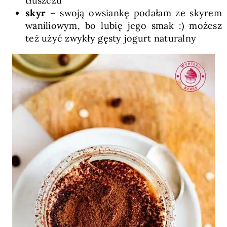
tłuszczu
skyr
– swoją owsiankę podałam ze skyrem
waniliowym, bo lubię jego smak :) możesz
też użyć zwykły gęsty jogurt naturalny