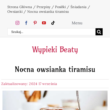
Przejdź
Strona Główna
/
Przepisy
/
Posiłki
/
Śniadania
/
do
Owsianki
/
Nocna owsianka tiramisu
zawartości
Menu
Szukaj
Home
Wypieki Beaty
Ciasta
Nocna owsianka tiramisu
Desery
Zaktualizowany: 2024 17 września
Święta
Napoje