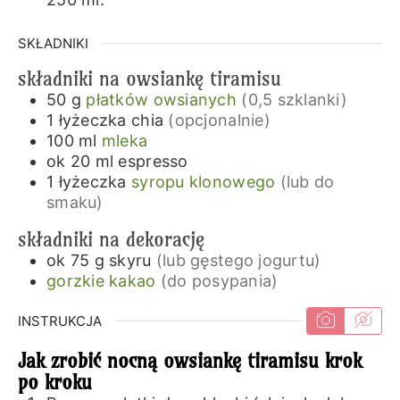
SKŁADNIKI
składniki na owsiankę tiramisu
50
g
płatków owsianych
(0,5 szklanki)
1
łyżeczka
chia
(opcjonalnie)
100
ml
mleka
ok 20
ml
espresso
1
łyżeczka
syropu klonowego
(lub do
smaku)
składniki na dekorację
ok 75
g
skyru
(lub gęstego jogurtu)
gorzkie kakao
(do posypania)
INSTRUKCJA
Jak zrobić nocną owsiankę tiramisu krok
po kroku