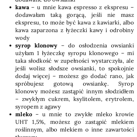
kawa
– u mnie kawa espresso z ekspresu –
dodawałam taką gorącą, jeśli nie masz
ekspresu, to może być kawa z kawiarki, albo
kawa zaparzona z łyżeczki kawy i odrobiny
wody
syrop klonowy
– do osłodzenia owsianki
użyłam 1 łyżeczkę syropu klonowego – mi
taka słodkość w zupełności wystarczyła, ale
jeśli wolisz słodsze owsianki, to spokojnie
dodaj więcej – możesz go dodać rano, jak
spróbujesz gotową owsiankę. Syrop
klonowy możesz zastąpić innym słodzidłem
– zwykłym cukrem, ksylitolem, erytrolem,
syropem z agawy
mleko
– u mnie to zwykłe mleko krowie
UHT 1,5%, możesz go zastąpić mlekiem
roślinnym, albo mlekiem o inne zawartości