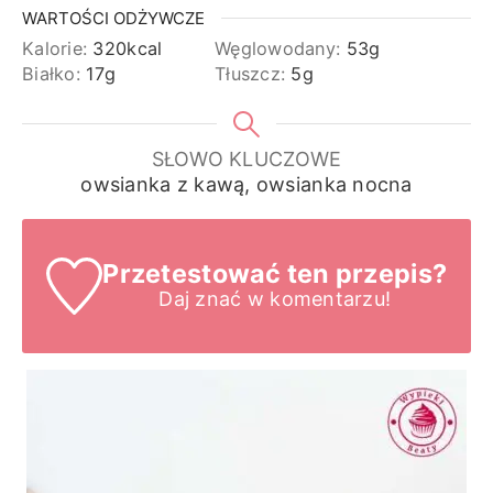
WARTOŚCI ODŻYWCZE
Kalorie:
320
kcal
Węglowodany:
53
g
Białko:
17
g
Tłuszcz:
5
g
SŁOWO KLUCZOWE
owsianka z kawą, owsianka nocna
Przetestować ten przepis?
Daj znać
w komentarzu!