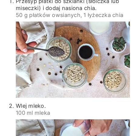
Przesyp płatki do szklanki (słoiczka lub
miseczki) i dodaj nasiona chia.
50 g płatków owsianych,
1 łyżeczka chia
Wlej mleko.
100 ml mleka