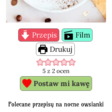
Przepis
Film
Drukuj
5
z
2
ocen
Postaw mi kawę
Polecane przepisy na nocne owsianki