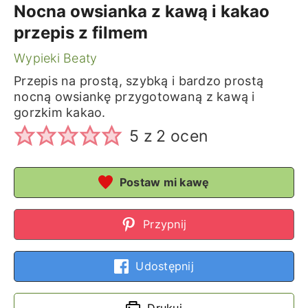
Nocna owsianka z kawą i kakao
przepis z filmem
Wypieki Beaty
Przepis na prostą, szybką i bardzo prostą
nocną owsiankę przygotowaną z kawą i
gorzkim kakao.
5
z
2
ocen
Postaw mi kawę
Przypnij
Udostępnij
Drukuj