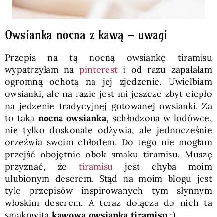
Owsianka nocna z kawą – uwagi
Przepis na tą nocną owsiankę tiramisu
wypatrzyłam na
pinterest
i od razu zapałałam
ogromną ochotą na jej zjedzenie. Uwielbiam
owsianki, ale na razie jest mi jeszcze zbyt ciepło
na jedzenie tradycyjnej gotowanej owsianki. Za
to taka
nocna owsianka
, schłodzona w lodówce,
nie tylko doskonale odżywia, ale jednocześnie
orzeźwia swoim chłodem. Do tego nie mogłam
przejść obojętnie obok smaku tiramisu. Muszę
przyznać, że
tiramisu
jest chyba moim
ulubionym deserem. Stąd na moim blogu jest
tyle przepisów inspirowanych tym słynnym
włoskim deserem. A teraz dołącza do nich ta
smakowita
kawowa
owsianka tiramisu
:)