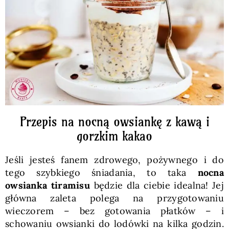
Pieczywo
Przetwory
Posiłki
Zdrowo i fit
Przepis na nocną owsiankę z kawą i
gorzkim kakao
Kuchnie świata
Jeśli jesteś fanem zdrowego, pożywnego i do
tego szybkiego śniadania, to taka
nocna
SKLEP
owsianka tiramisu
będzie dla ciebie idealna! Jej
główna zaleta polega na przygotowaniu
wieczorem – bez gotowania płatków – i
Polski
schowaniu owsianki do lodówki na kilka godzin.