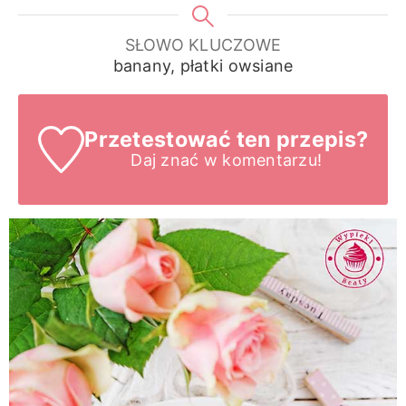
SŁOWO KLUCZOWE
banany, płatki owsiane
Przetestować ten przepis?
Daj znać
w komentarzu!