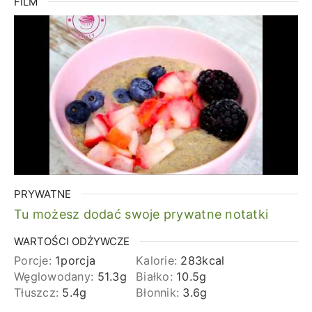
FILM
PRYWATNE
Tu możesz dodać swoje prywatne notatki
WARTOŚCI ODŻYWCZE
Porcje:
1
porcja
Kalorie:
283
kcal
Węglowodany:
51.3
g
Białko:
10.5
g
Tłuszcz:
5.4
g
Błonnik:
3.6
g