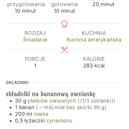
minuty
przygotowania
gotowania
20
minut
minuty
minuty
10
minut
10
minut
RODZAJ
KUCHNIA
Śniadanie
Kuchnia amerykańska
PORCJE
KALORIE
1
283
kcal
SKŁADNIKI
składniki na bananową owsiankę
30
g
płatków owsianych
((1/3 szklanki))
1
banan
( – mój miał bez skórki 90 g)
200
ml
mleka
0,5
łyżeczki
cynamonu