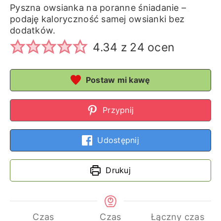
Pyszna owsianka na poranne śniadanie –
podaję kaloryczność samej owsianki bez
dodatków.
4.34
z
24
ocen
Postaw mi kawę
Przypnij
Udostępnij
Drukuj
Czas
Czas
Łączny czas