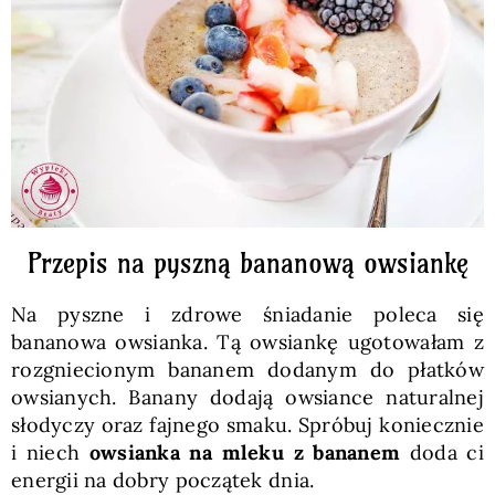
Pieczywo
Przetwory
Posiłki
Zdrowo i fit
Przepis na pyszną bananową owsiankę
Na pyszne i zdrowe śniadanie poleca się
Kuchnie świata
bananowa owsianka. Tą owsiankę ugotowałam z
rozgniecionym bananem dodanym do płatków
owsianych. Banany dodają owsiance naturalnej
SKLEP
słodyczy oraz fajnego smaku. Spróbuj koniecznie
i niech
owsianka na mleku z bananem
doda ci
Polski
energii na dobry początek dnia.