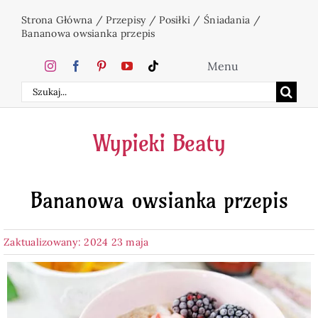
Przejdź
Strona Główna
/
Przepisy
/
Posiłki
/
Śniadania
/
do
Bananowa owsianka przepis
zawartości
Menu
Szukaj
Home
Wypieki Beaty
Ciasta
Bananowa owsianka przepis
Desery
Zaktualizowany: 2024 23 maja
Święta
Napoje