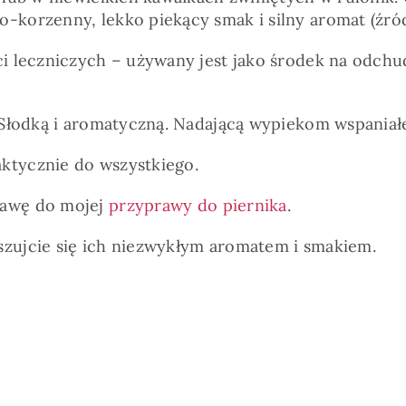
korzenny, lekko piekący smak i silny aromat (źród
 leczniczych – używany jest jako środek na odchudz
 Słodką i aromatyczną. Nadającą wypiekom wspaniał
tycznie do wszystkiego.
tawę do mojej
przyprawy do piernika
.
szujcie się ich niezwykłym aromatem i smakiem.