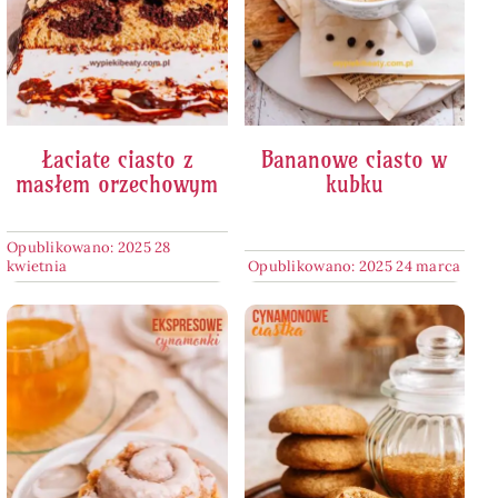
Łaciate ciasto z
Bananowe ciasto w
masłem orzechowym
kubku
Opublikowano: 2025 28
kwietnia
Opublikowano: 2025 24 marca