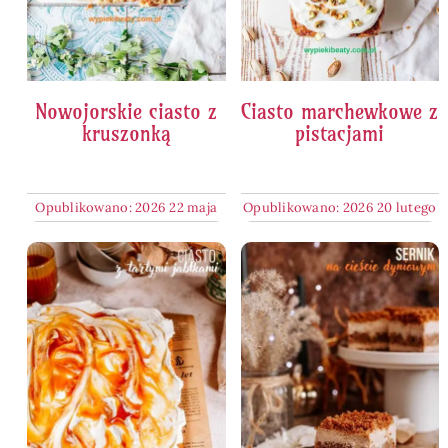
Nowojorskie ciasto z
Ciasto marchewkowe z
kruszonką
pistacjami
Opublikowano: 2026 22 maja
Opublikowano: 2026 20 lutego