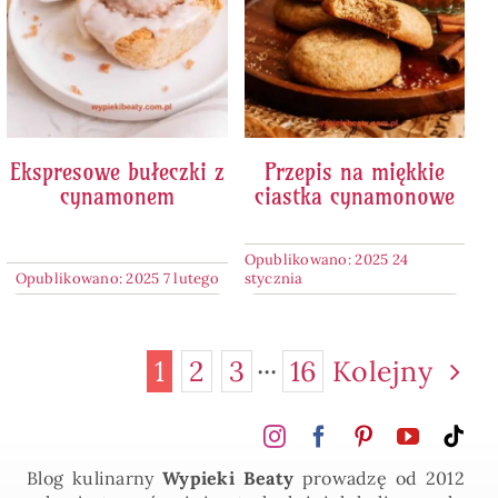
Ekspresowe bułeczki z
Przepis na miękkie
cynamonem
ciastka cynamonowe
Opublikowano: 2025 24
Opublikowano: 2025 7 lutego
stycznia
1
2
3
···
16
Kolejny
Blog kulinarny
Wypieki Beaty
prowadzę od 2012