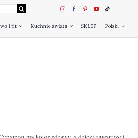
wo i fit
Kuchnie świata
SKLEP
Polski
 Cynamon ma kolor rdzawy, a dzięki zawartości