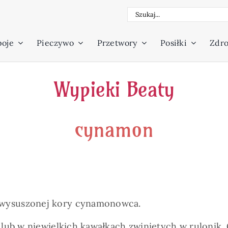
Szukaj
poje
Pieczywo
Przetwory
Posiłki
Zdro
Wypieki Beaty
cynamon
wysuszonej kory cynamonowca.
lub w niewielkich kawałkach zwiniętych w rulonik.