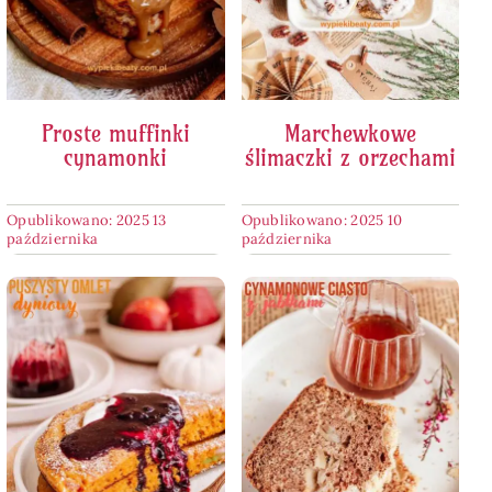
Proste muffinki
Marchewkowe
cynamonki
ślimaczki z orzechami
Opublikowano: 2025 13
Opublikowano: 2025 10
października
października