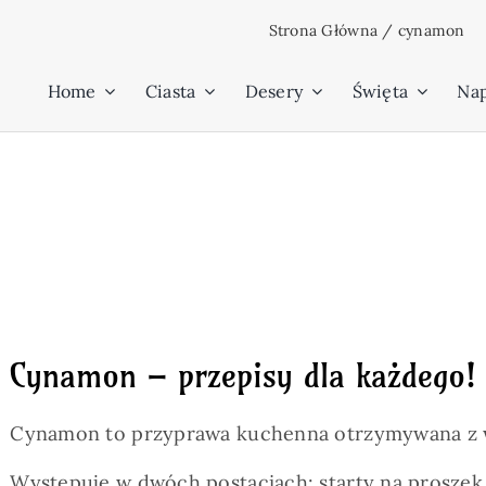
Przejdź
Strona Główna
/
cynamon
do
zawartości
Home
Ciasta
Desery
Święta
Na
Cynamon – przepisy dla każdego!
Cynamon to przyprawa kuchenna otrzymywana z 
Występuje w dwóch postaciach: starty na proszek 