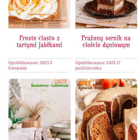
Proste ciasto z
Prażony sernik na
tartymi jabłkami
cieście dyniowym
Opublikowano: 2025 3
Opublikowano: 2025 17
listopada
października