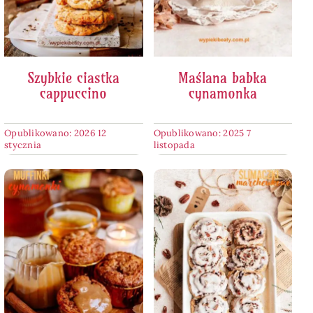
Szybkie ciastka
Maślana babka
cappuccino
cynamonka
Opublikowano: 2026 12
Opublikowano: 2025 7
stycznia
listopada