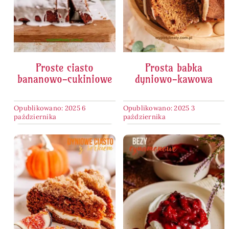
Proste ciasto
Prosta babka
bananowo-cukiniowe
dyniowo-kawowa
Opublikowano: 2025 6
Opublikowano: 2025 3
października
października