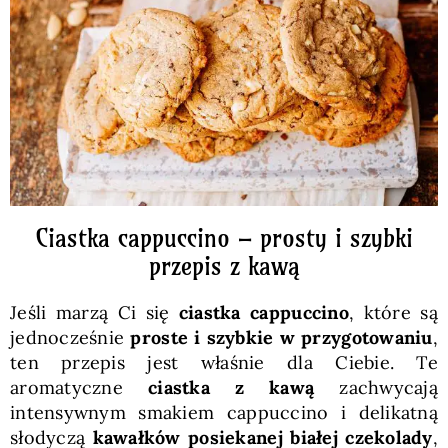
Pieczywo
Przetwory
Posiłki
Zdrowo i fit
Ciastka cappuccino – prosty i szybki
przepis z kawą
Kuchnie świata
Jeśli marzą Ci się
ciastka cappuccino
, które są
jednocześnie
proste i szybkie w przygotowaniu
,
SKLEP
ten przepis jest właśnie dla Ciebie. Te
aromatyczne
ciastka z kawą
zachwycają
intensywnym smakiem cappuccino i delikatną
Polski
słodyczą
kawałków posiekanej białej czekolady
,