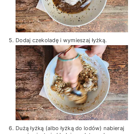
Dodaj czekoladę i wymieszaj łyżką.
Dużą łyżką (albo łyżką do lodów) nabieraj