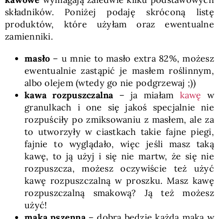
składników. Poniżej podaję skróconą listę
produktów, które użyłam oraz ewentualne
zamienniki.
masło
– u mnie to masło extra 82%, możesz
ewentualnie zastąpić je masłem roślinnym,
albo olejem (wtedy go nie podgrzewaj ;))
kawa rozpuszczalna
– ja miałam
kawę
w
granulkach i one się jakoś specjalnie nie
rozpuściły po zmiksowaniu z masłem, ale za
to utworzyły w ciastkach takie fajne piegi,
fajnie to wyglądało, więc jeśli masz taką
kawę, to ją użyj i się nie martw, że się nie
rozpuszcza, możesz oczywiście też użyć
kawę rozpuszczalną w proszku. Masz kawę
rozpuszczalną smakową? Ją też możesz
użyć!
mąka pszenna
– dobra będzie każda mąka w