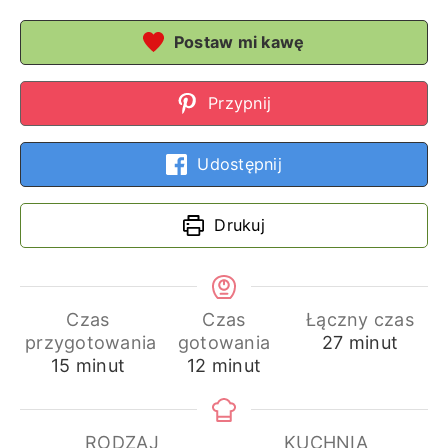
Postaw mi kawę
Przypnij
Udostępnij
Drukuj
Czas
Czas
Łączny czas
minuty
przygotowania
gotowania
27
minut
minuty
minuty
15
minut
12
minut
RODZAJ
KUCHNIA