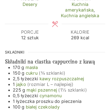
Desery
Kuchnia
amerykańska
,
Kuchnia angielska
PORCJE
KALORIE
12
sztuk
269
kcal
SKŁADNIKI
Składniki na ciastka cappuccino z kawą
170
g
masła
150
g
cukru
(¾ szklanki)
2,5
łyżeczki
kawy rozpuszczalnej
1
jajko
(rozmiar L – najlepiej)
225
g
mąki pszennej
(1½ szklanki)
0,5
łyżeczki
cynamonu
1
łyżeczka
proszku do pieczenia
100
g
białej czekolady