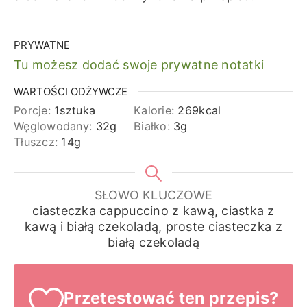
PRYWATNE
Tu możesz dodać swoje prywatne notatki
WARTOŚCI ODŻYWCZE
Porcje:
1
sztuka
Kalorie:
269
kcal
Węglowodany:
32
g
Białko:
3
g
Tłuszcz:
14
g
SŁOWO KLUCZOWE
ciasteczka cappuccino z kawą, ciastka z
kawą i białą czekoladą, proste ciasteczka z
białą czekoladą
Przetestować ten przepis?