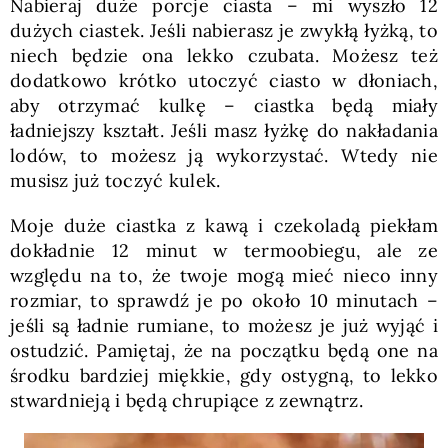
Nabieraj duże porcje ciasta – mi wyszło 12
dużych ciastek. Jeśli nabierasz je zwykłą łyżką, to
niech będzie ona lekko czubata. Możesz też
dodatkowo krótko utoczyć ciasto w dłoniach,
aby otrzymać kulkę – ciastka będą miały
ładniejszy kształt. Jeśli masz łyżkę do nakładania
lodów, to możesz ją wykorzystać. Wtedy nie
musisz już toczyć kulek.
Moje duże ciastka z kawą i czekoladą piekłam
dokładnie 12 minut w termoobiegu, ale ze
względu na to, że twoje mogą mieć nieco inny
rozmiar, to sprawdź je po około 10 minutach –
jeśli są ładnie rumiane, to możesz je już wyjąć i
ostudzić. Pamiętaj, że na początku będą one na
środku bardziej miękkie, gdy ostygną, to lekko
stwardnieją i będą chrupiące z zewnątrz.