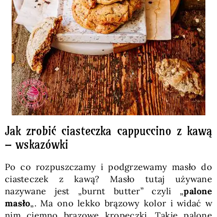
Jak zrobić ciasteczka cappuccino z kawą
– wskazówki
Po co rozpuszczamy i podgrzewamy masło do
ciasteczek z kawą? Masło tutaj używane
nazywane jest „burnt butter” czyli „
palone
masło
„. Ma ono lekko brązowy kolor i widać w
nim ciemno brązowe kropeczki. Takie palone