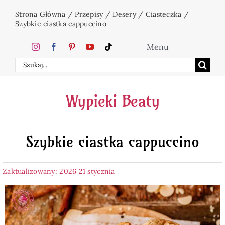
Przejdź
Strona Główna
/
Przepisy
/
Desery
/
Ciasteczka
/
do
Szybkie ciastka cappuccino
zawartości
Menu
Szukaj
Home
Wypieki Beaty
Ciasta
Szybkie ciastka cappuccino
Desery
Zaktualizowany: 2026 21 stycznia
Święta
Napoje