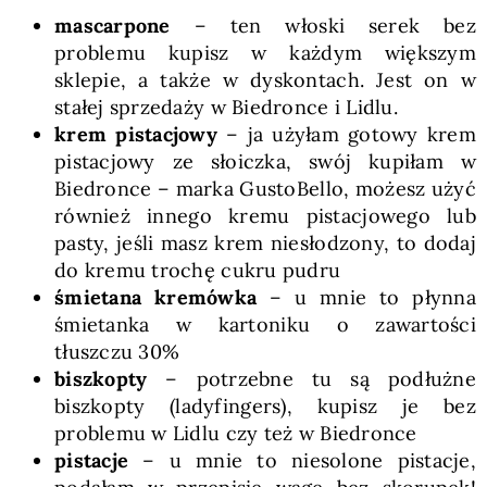
mascarpone
– ten włoski serek bez
problemu kupisz w każdym większym
sklepie, a także w dyskontach. Jest on w
stałej sprzedaży w Biedronce i Lidlu.
krem pistacjowy
– ja użyłam gotowy krem
pistacjowy ze słoiczka, swój kupiłam w
Biedronce – marka GustoBello, możesz użyć
również innego kremu pistacjowego lub
pasty, jeśli masz krem niesłodzony, to dodaj
do kremu trochę cukru pudru
śmietana kremówka
– u mnie to płynna
śmietanka w kartoniku o zawartości
tłuszczu 30%
biszkopty
– potrzebne tu są podłużne
biszkopty (ladyfingers), kupisz je bez
problemu w Lidlu czy też w Biedronce
pistacje
– u mnie to niesolone pistacje,