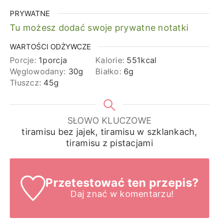
PRYWATNE
Tu możesz dodać swoje prywatne notatki
WARTOŚCI ODŻYWCZE
Porcje:
1
porcja
Kalorie:
551
kcal
Węglowodany:
30
g
Białko:
6
g
Tłuszcz:
45
g
SŁOWO KLUCZOWE
tiramisu bez jajek, tiramisu w szklankach,
tiramisu z pistacjami
Przetestować ten przepis?
Daj znać
w komentarzu!