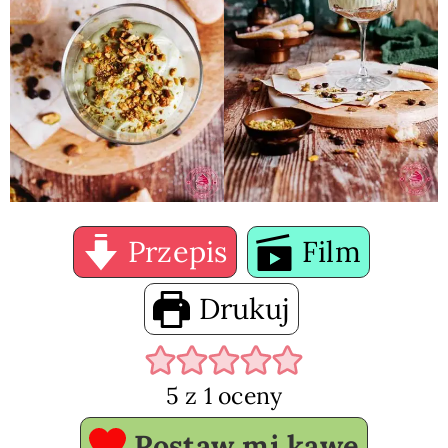
Przepis
Film
Drukuj
5
z 1 oceny
Postaw mi kawę