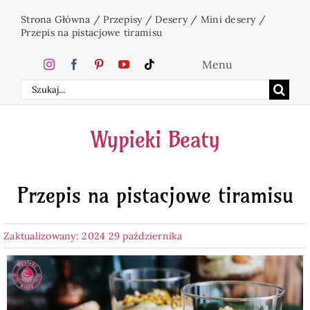
Przejdź
Strona Główna
/
Przepisy
/
Desery
/
Mini desery
/
do
Przepis na pistacjowe tiramisu
zawartości
Menu
Szukaj
Home
Wypieki Beaty
Ciasta
Przepis na pistacjowe tiramisu
Desery
Zaktualizowany: 2024 29 października
Święta
Napoje