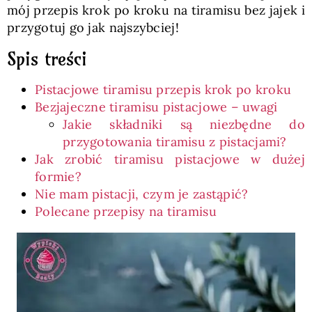
mój przepis krok po kroku na tiramisu bez jajek i
przygotuj go jak najszybciej!
Spis treści
Pistacjowe tiramisu przepis krok po kroku
Bezjajeczne tiramisu pistacjowe – uwagi
Jakie składniki są niezbędne do
przygotowania tiramisu z pistacjami?
Jak zrobić tiramisu pistacjowe w dużej
formie?
Nie mam pistacji, czym je zastąpić?
Polecane przepisy na tiramisu