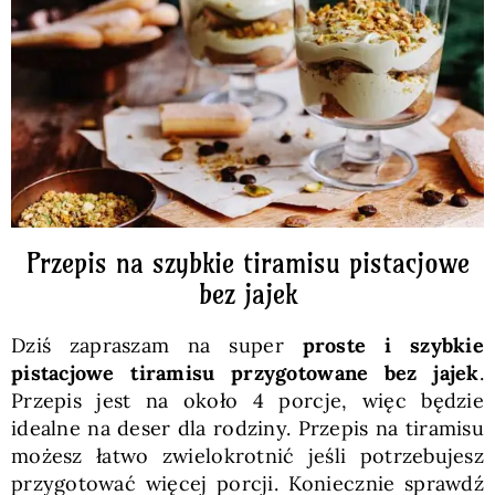
Pieczywo
Przetwory
Posiłki
Zdrowo i fit
Przepis na szybkie tiramisu pistacjowe
bez jajek
Kuchnie świata
Dziś zapraszam na super
proste i szybkie
pistacjowe tiramisu przygotowane bez jajek
.
SKLEP
Przepis jest na około 4 porcje, więc będzie
idealne na deser dla rodziny. Przepis na tiramisu
możesz łatwo zwielokrotnić jeśli potrzebujesz
Polski
przygotować więcej porcji. Koniecznie sprawdź