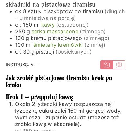
składniki na pistacjowe tiramisu
ok 8
sztuk
biszkoptów do tiramisu
(długich
– u mnie dwa na porcję)
ok 150
ml
kawy
(ostudzonej)
250
g
serka mascarpone
(zimnego)
100
g
kremu pistacjowego
(zimnego)
100
ml
śmietany kremówki
(zimnej)
ok 30
g
pistacji
(posiekanych)
INSTRUKCJA
Jak zrobić pistacjowe tiramisu krok po
kroku
Krok 1 – przygotuj kawę
Około 2 łyżeczki kawy rozpuszczalnej i
łyżeczkę cukru zalej 150 ml gorącej wody,
wymieszaj i zupełnie ostudź (możesz też
zrobić kawę w ekspresie).
ok 150 ml kawy