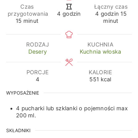
Czas
Łączny czas
godziny
min
godziny
przygotowania
4
godzin
15
4
godzin
minuty
15
minut
minut
RODZAJ
KUCHNIA
Desery
Kuchnia włoska
PORCJE
KALORIE
4
551
kcal
WYPOSAŻENIE
4 pucharki lub szklanki o pojemności max
200 ml.
SKŁADNIKI