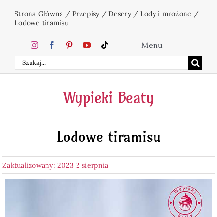
Przejdź
Strona Główna
/
Przepisy
/
Desery
/
Lody i mrożone
/
do
Lodowe tiramisu
zawartości
Menu
Szukaj
Home
Wypieki Beaty
Ciasta
Lodowe tiramisu
Desery
Zaktualizowany: 2023 2 sierpnia
Święta
Napoje