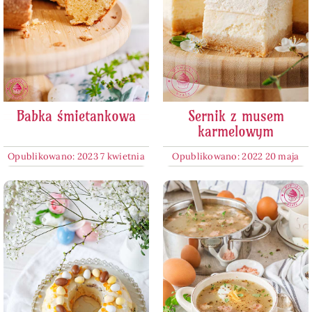
Babka śmietankowa
Sernik z musem
karmelowym
Opublikowano: 2023 7 kwietnia
Opublikowano: 2022 20 maja