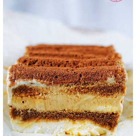
Pieczywo
Przetwory
Posiłki
Zdrowo i fit
Kuchnie świata
SKLEP
Polski