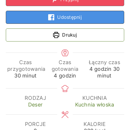
Udostępnij
Drukuj
Czas
Czas
Łączny czas
godziny
min
przygotowania
gotowania
4
godzin
30
minuty
godziny
30
minut
4
godzin
minut
RODZAJ
KUCHNIA
Deser
Kuchnia włoska
PORCJE
KALORIE