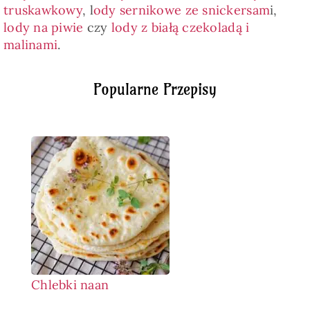
truskawkowy
, l
ody sernikowe ze snickersam
i,
lody na piwie
czy
lody z białą czekoladą i
malinami
.
Popularne Przepisy
Chlebki naan