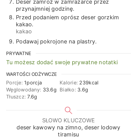
Deser zamroź w zamrażarce przez
przynajmniej godzinę.
Przed podaniem oprósz deser gorzkim
kakao.
kakao
Podawaj pokrojone na plastry.
PRYWATNE
Tu możesz dodać swoje prywatne notatki
WARTOŚCI ODŻYWCZE
Porcje:
1
porcja
Kalorie:
239
kcal
Węglowodany:
33.6
g
Białko:
3.6
g
Tłuszcz:
7.6
g
SŁOWO KLUCZOWE
deser kawowy na zimno, deser lodowy
tiramisu