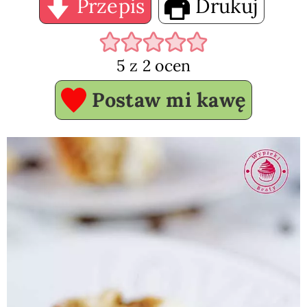
Przepis
Drukuj
5
z
2
ocen
Postaw mi kawę