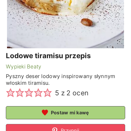
Lodowe tiramisu przepis
Wypieki Beaty
Pyszny deser lodowy inspirowany słynnym
włoskim tiramisu.
5
z
2
ocen
Postaw mi kawę
Przypnij