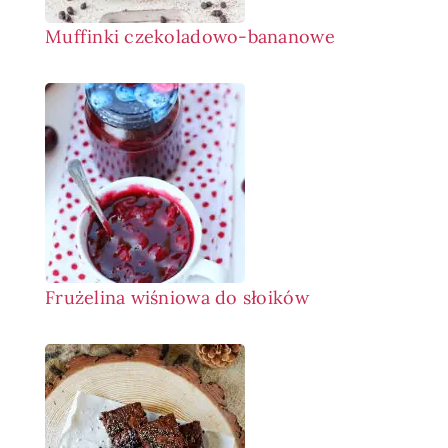
Muffinki czekoladowo-bananowe
Frużelina wiśniowa do słoików