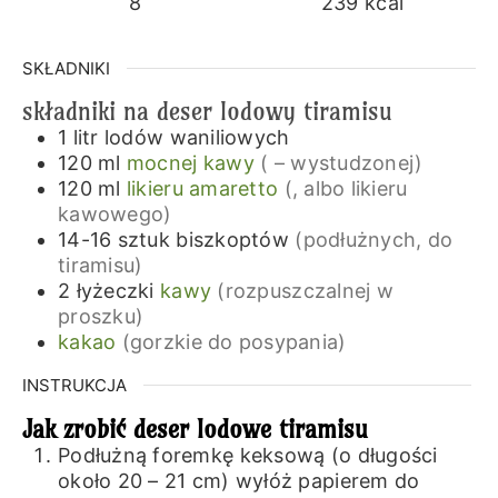
8
239
kcal
SKŁADNIKI
składniki na deser lodowy tiramisu
1
litr
lodów waniliowych
120
ml
mocnej kawy
( – wystudzonej)
120
ml
likieru amaretto
(, albo likieru
kawowego)
14-16
sztuk
biszkoptów
(podłużnych, do
tiramisu)
2
łyżeczki
kawy
(rozpuszczalnej w
proszku)
kakao
(gorzkie do posypania)
INSTRUKCJA
Jak zrobić deser lodowe tiramisu
Podłużną foremkę keksową (o długości
około 20 – 21 cm) wyłóż papierem do