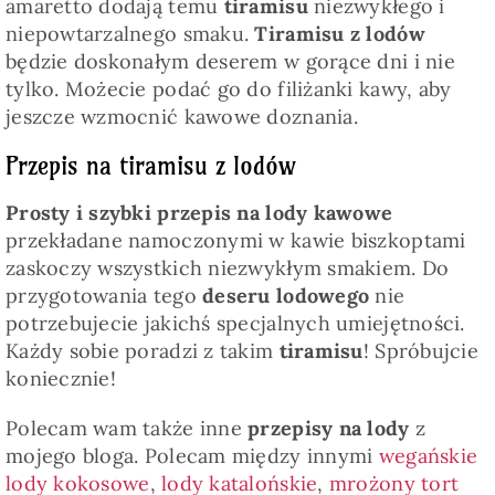
amaretto dodają temu
tiramisu
niezwykłego i
niepowtarzalnego smaku.
Tiramisu z lodów
będzie doskonałym deserem w gorące dni i nie
tylko. Możecie podać go do filiżanki kawy, aby
jeszcze wzmocnić kawowe doznania.
Przepis na tiramisu z lodów
Prosty i szybki przepis na lody kawowe
przekładane namoczonymi w kawie biszkoptami
zaskoczy wszystkich niezwykłym smakiem. Do
przygotowania tego
deseru lodowego
nie
potrzebujecie jakichś specjalnych umiejętności.
Każdy sobie poradzi z takim
tiramisu
! Spróbujcie
koniecznie!
Polecam wam także inne
przepisy na lody
z
mojego bloga. Polecam między innymi
wegańskie
lody kokosowe
,
lody katalońskie
,
mrożony tort