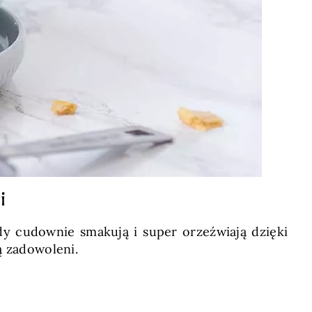
i
dy cudownie smakują i super orzeźwiają dzięki
ą zadowoleni.