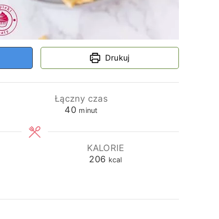
Drukuj
Łączny czas
minuty
40
minut
KALORIE
206
kcal