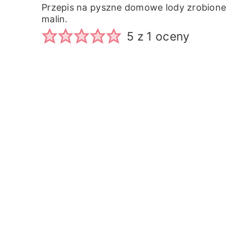
Przepis na pyszne domowe lody zrobione 
malin.
5
z 1 oceny