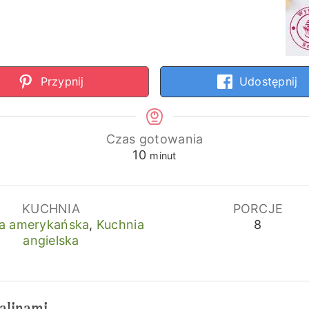
Przypnij
Udostępnij
Czas gotowania
minuty
10
minut
KUCHNIA
PORCJE
a amerykańska
,
Kuchnia
8
angielska
malinami