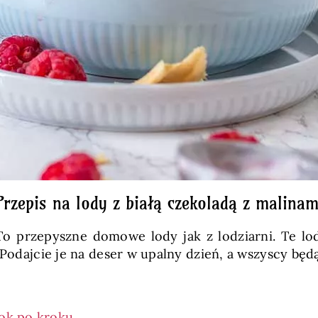
Przepis na lody z białą czekoladą z malinam
 To przepyszne domowe lody jak z lodziarni. Te lo
 Podajcie je na deser w upalny dzień, a wszyscy będ
rok po kroku