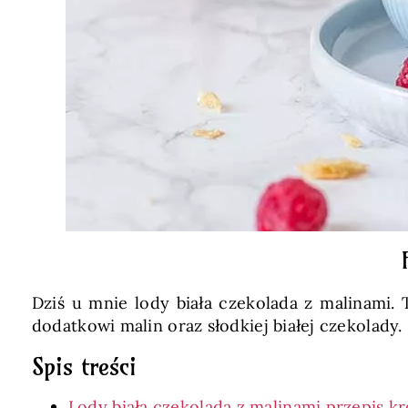
Dziś u mnie lody biała czekolada z malinami.
dodatkowi malin oraz słodkiej białej czekolady.
Spis treści
Lody biała czekolada z malinami przepis k