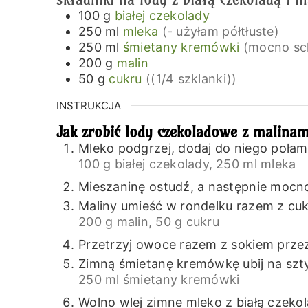
100
g
białej czekolady
250
ml
mleka
(- użyłam półtłuste)
250
ml
śmietany kremówki
(mocno sc
200
g
malin
50
g
cukru
((1/4 szklanki))
INSTRUKCJA
Jak zrobić lody czekoladowe z malinam
Mleko podgrzej, dodaj do niego połama
100 g białej czekolady,
250 ml mleka
Mieszaninę ostudź, a następnie mocno
Maliny umieść w rondelku razem z cuk
200 g malin,
50 g cukru
Przetrzyj owoce razem z sokiem przez 
Zimną śmietanę kremówkę ubij na sz
250 ml śmietany kremówki
Wolno wlej zimne mleko z białą czekola