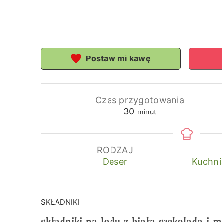
Postaw mi kawę
Czas przygotowania
minuty
30
minut
RODZAJ
Deser
Kuchni
SKŁADNIKI
składniki na lody z białą czekoladą i 