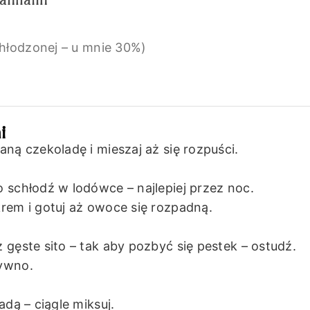
hłodzonej – u mnie 30%)
i
ną czekoladę i mieszaj aż się rozpuści.
 schłodź w lodówce – najlepiej przez noc.
rem i gotuj aż owoce się rozpadną.
gęste sito – tak aby pozbyć się pestek – ostudź.
tywno.
dą – ciągle miksuj.