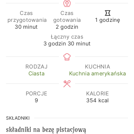
Czas
Czas
godzina
przygotowania
gotowania
1
godzinę
minuty
godziny
30
minut
2
godzin
Łączny czas
godziny
minuty
3
godzin
30
minut
RODZAJ
KUCHNIA
Ciasta
Kuchnia amerykańska
PORCJE
KALORIE
9
354
kcal
SKŁADNIKI
składniki na bezę pistacjową