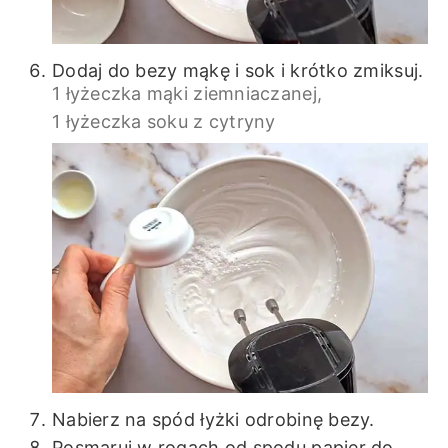
Dodaj do bezy mąkę i sok i krótko zmiksuj.
1 łyżeczka mąki ziemniaczanej,
1 łyżeczka soku z cytryny
Nabierz na spód łyżki odrobinę bezy.
Posmaruj w rogach od spodu papier do