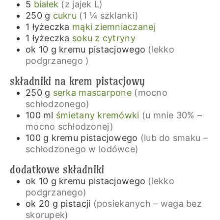
5
białek
(z jajek L)
250
g
cukru
(1 ¼ szklanki)
1
łyżeczka
mąki ziemniaczanej
1
łyżeczka
soku z cytryny
ok 10
g
kremu pistacjowego
(lekko
podgrzanego )
składniki na krem pistacjowy
250
g
serka mascarpone
(mocno
schłodzonego)
100
ml
śmietany kremówki
(u mnie 30% –
mocno schłodzonej)
100
g
kremu pistacjowego
(lub do smaku –
schłodzonego w lodówce)
dodatkowe składniki
ok 10
g
kremu pistacjowego
(lekko
podgrzanego)
ok 20
g
pistacji
(posiekanych – waga bez
skorupek)