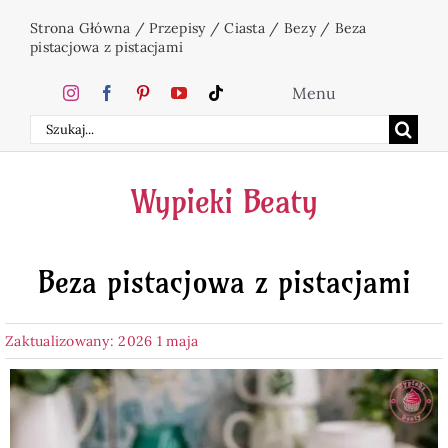
Przejdź
Strona Główna
/
Przepisy
/
Ciasta
/
Bezy
/
Beza
do
pistacjowa z pistacjami
zawartości
Menu
Szukaj
Home
Wypieki Beaty
Ciasta
Beza pistacjowa z pistacjami
Desery
Zaktualizowany: 2026 1 maja
Święta
Napoje