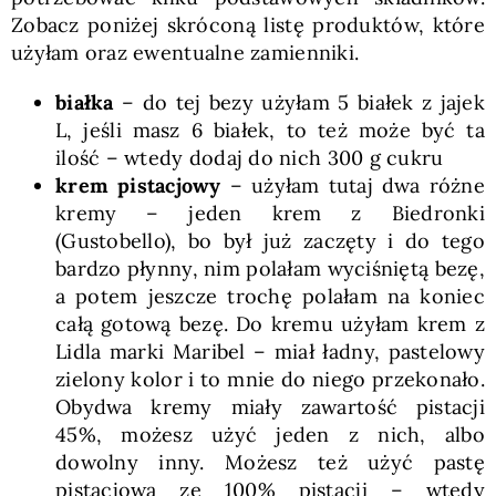
Zobacz poniżej skróconą listę produktów, które
użyłam oraz ewentualne zamienniki.
białka
– do tej bezy użyłam 5 białek z jajek
L, jeśli masz 6 białek, to też może być ta
ilość – wtedy dodaj do nich 300 g cukru
krem pistacjowy
– użyłam tutaj dwa różne
kremy – jeden krem z Biedronki
(Gustobello), bo był już zaczęty i do tego
bardzo płynny, nim polałam wyciśniętą bezę,
a potem jeszcze trochę polałam na koniec
całą gotową bezę. Do kremu użyłam krem z
Lidla marki Maribel – miał ładny, pastelowy
zielony kolor i to mnie do niego przekonało.
Obydwa kremy miały zawartość pistacji
45%, możesz użyć jeden z nich, albo
dowolny inny. Możesz też użyć pastę
pistacjową ze 100% pistacji – wtedy