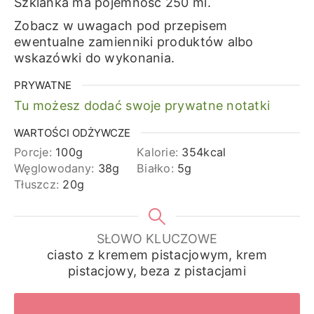
Szklanka ma pojemność 250 ml.
Zobacz w uwagach pod przepisem
ewentualne zamienniki produktów albo
wskazówki do wykonania.
PRYWATNE
Tu możesz dodać swoje prywatne notatki
WARTOŚCI ODŻYWCZE
Porcje:
100
g
Kalorie:
354
kcal
Węglowodany:
38
g
Białko:
5
g
Tłuszcz:
20
g
SŁOWO KLUCZOWE
ciasto z kremem pistacjowym, krem
pistacjowy, beza z pistacjami