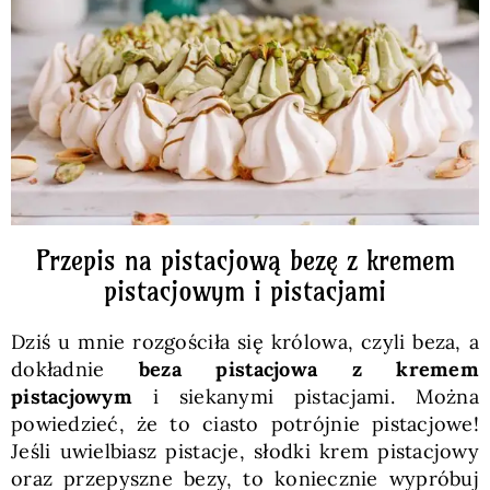
Pieczywo
Przetwory
Posiłki
Zdrowo i fit
Przepis na pistacjową bezę z kremem
pistacjowym i pistacjami
Kuchnie świata
Dziś u mnie rozgościła się królowa, czyli beza, a
dokładnie
beza pistacjowa z kremem
SKLEP
pistacjowym
i siekanymi pistacjami. Można
powiedzieć, że to ciasto potrójnie pistacjowe!
Jeśli uwielbiasz pistacje, słodki krem pistacjowy
Polski
oraz przepyszne bezy, to koniecznie wypróbuj