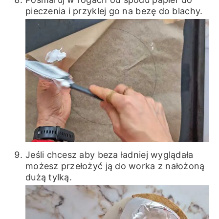
pieczenia i przyklej go na bezę do blachy.
Jeśli chcesz aby beza ładniej wyglądała
możesz przełożyć ją do worka z nałożoną
dużą tylką.