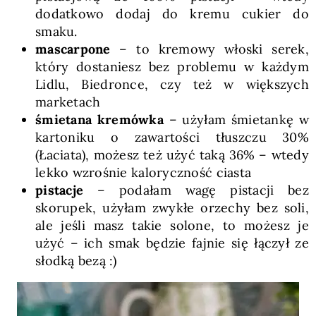
dodatkowo dodaj do kremu cukier do
smaku.
mascarpone
– to kremowy włoski serek,
który dostaniesz bez problemu w każdym
Lidlu, Biedronce, czy też w większych
marketach
śmietana kremówka
– użyłam śmietankę w
kartoniku o zawartości tłuszczu 30%
(Łaciata), możesz też użyć taką 36% – wtedy
lekko wzrośnie kaloryczność ciasta
pistacje
– podałam wagę pistacji bez
skorupek, użyłam zwykłe orzechy bez soli,
ale jeśli masz takie solone, to możesz je
użyć – ich smak będzie fajnie się łączył ze
słodką bezą :)