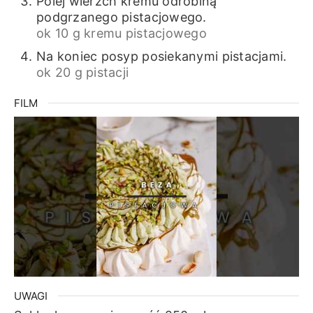
Polej wierzch kremu odrobiną
podgrzanego pistacjowego.
ok 10 g kremu pistacjowego
Na koniec posyp posiekanymi pistacjami.
ok 20 g pistacji
FILM
UWAGI