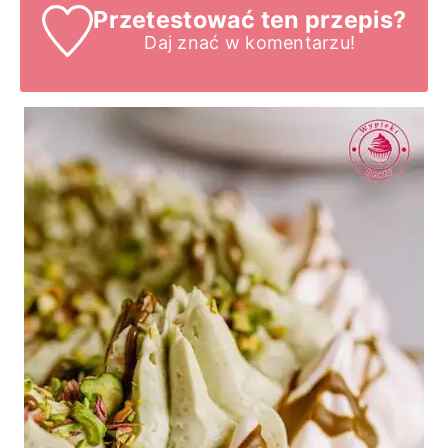
Przetestować ten przepis?
Daj znać
w komentarzu!