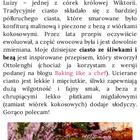
Luizy – jednej z córek królowej Wiktorii.
Tradycyjnie ciasto składało się z bardziej
półkruchego ciasta, które smarowane było
konfiturą malinową i pieczone z bezą z wiórkami
kokosowymi. Przez lata przepis oczywiście
ewoluował, a część owocowa była i jest dowolnie
zmieniana. Moje dzisiejsze
ciasto ze śliwkami i
bezą
jest inspirowane przepisem, który stworzył
Ottolenghi (chociaż ja korzystam z wersji
podanej na blogu
Baking like a chef
). Ucierane
ciasto jest lekkie i mięciutkie, śliwki zapewniają
dużą wilgotność i fajny smak, a beza z
chrupiącymi lekko płatkami migdałowymi
(zamiast wiórek kokosowych) dodaje słodyczy.
Gorąco polecam!