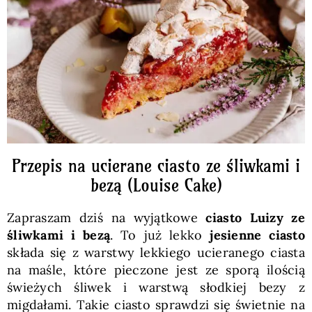
Pieczywo
Przetwory
Posiłki
Zdrowo i fit
Przepis na ucierane ciasto ze śliwkami i
bezą (Louise Cake)
Kuchnie świata
Zapraszam dziś na wyjątkowe
ciasto Luizy ze
śliwkami i bezą
. To już lekko
jesienne ciasto
SKLEP
składa się z warstwy lekkiego ucieranego ciasta
na maśle, które pieczone jest ze sporą ilością
świeżych śliwek i warstwą słodkiej bezy z
Polski
migdałami. Takie ciasto sprawdzi się świetnie na