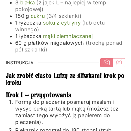
3
białka
(z jajek L – najlepiej w temp.
pokojowej)
150
g
cukru
(3/4 szklanki)
1
łyżeczka
soku z cytryny
(lub octu
winnego)
1
łyżeczka
mąki ziemniaczanej
60
g
płatków migdałowych
(trochę ponad
pół szklanki)
INSTRUKCJA
Jak zrobić ciasto Luizy ze śliwkami krok po
kroku
Krok 1 – przygotowania
Formę do pieczenia posmaruj masłem i
wysyp bułką tartą lub mąką (możesz też
zamiast tego wyłożyć ją papierem do
pieczenia).
Piekarnik rozgrzej do 180 stopni (tryb