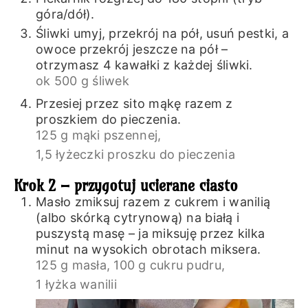
góra/dół).
Śliwki umyj, przekrój na pół, usuń pestki, a
owoce przekrój jeszcze na pół –
otrzymasz 4 kawałki z każdej śliwki.
ok 500 g śliwek
Przesiej przez sito mąkę razem z
proszkiem do pieczenia.
125 g mąki pszennej,
1,5 łyżeczki proszku do pieczenia
Krok 2 – przygotuj ucierane ciasto
Masło zmiksuj razem z cukrem i wanilią
(albo skórką cytrynową) na białą i
puszystą masę – ja miksuję przez kilka
minut na wysokich obrotach miksera.
125 g masła,
100 g cukru pudru,
1 łyżka wanilii