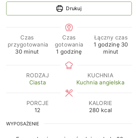
Drukuj
Czas
Czas
Łączny czas
godzina
min
przygotowania
gotowania
1
godzinę
30
minuty
godzina
30
minut
1
godzinę
minut
RODZAJ
KUCHNIA
Ciasta
Kuchnia angielska
PORCJE
KALORIE
12
280
kcal
WYPOSAŻENIE