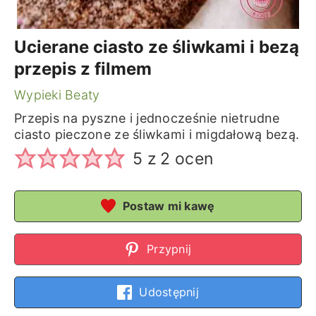
Ucierane ciasto ze śliwkami i bezą
przepis z filmem
Wypieki Beaty
Przepis na pyszne i jednocześnie nietrudne
ciasto pieczone ze śliwkami i migdałową bezą.
5
z
2
ocen
Postaw mi kawę
Przypnij
Udostępnij