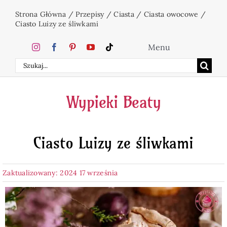
Przejdź
Strona Główna
/
Przepisy
/
Ciasta
/
Ciasta owocowe
/
do
Ciasto Luizy ze śliwkami
zawartości
Menu
Szukaj
Home
Wypieki Beaty
Ciasta
Ciasto Luizy ze śliwkami
Desery
Zaktualizowany: 2024 17 września
Święta
Napoje