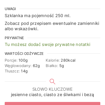
UWAGI
Szklanka ma pojemność 250 ml.
Zobacz pod przepisem ewentualne zamienniki
albo wskazówki.
PRYWATNE
Tu możesz dodać swoje prywatne notatki
WARTOŚCI ODŻYWCZE
Porcje:
100
g
Kalorie:
280
kcal
Węglowodany:
62
g
Białko:
5
g
Tłuszcz:
14
g
SŁOWO KLUCZOWE
jesienne ciasto, ciasto ze śliwkami i bezą