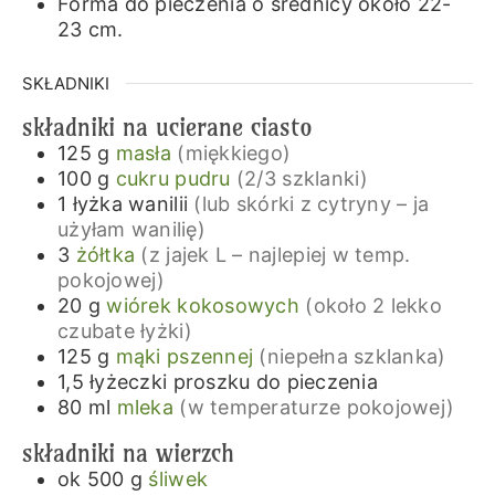
Forma do pieczenia o średnicy około 22-
23 cm.
SKŁADNIKI
składniki na ucierane ciasto
125
g
masła
(miękkiego)
100
g
cukru pudru
(2/3 szklanki)
1
łyżka
wanilii
(lub skórki z cytryny – ja
użyłam wanilię)
3
żółtka
(z jajek L – najlepiej w temp.
pokojowej)
20
g
wiórek kokosowych
(około 2 lekko
czubate łyżki)
125
g
mąki pszennej
(niepełna szklanka)
1,5
łyżeczki
proszku do pieczenia
80
ml
mleka
(w temperaturze pokojowej)
składniki na wierzch
ok 500
g
śliwek