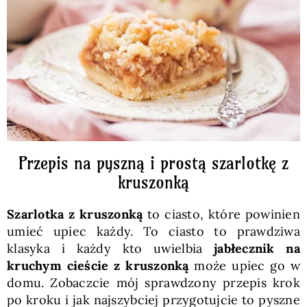
Pieczywo
Przetwory
Posiłki
Zdrowo i fit
Przepis na pyszną i prostą szarlotkę z
kruszonką
Kuchnie świata
Szarlotka z kruszonką
to ciasto, które powinien
umieć upiec każdy. To ciasto to prawdziwa
SKLEP
klasyka i każdy kto uwielbia
jabłecznik na
kruchym cieście z kruszonką
może upiec go w
domu. Zobaczcie mój sprawdzony przepis krok
Polski
po kroku i jak najszybciej przygotujcie to pyszne