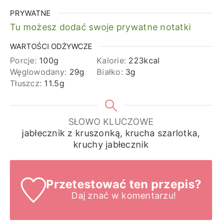
PRYWATNE
Tu możesz dodać swoje prywatne notatki
WARTOŚCI ODŻYWCZE
Porcje:
100
g
Kalorie:
223
kcal
Węglowodany:
29
g
Białko:
3
g
Tłuszcz:
11.5
g
SŁOWO KLUCZOWE
jabłecznik z kruszonką, krucha szarlotka,
kruchy jabłecznik
Przetestować ten przepis?
Daj znać
w komentarzu!