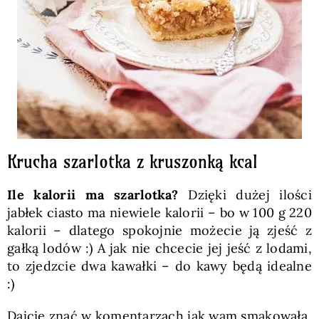
Krucha szarlotka z kruszonką kcal
Ile kalorii ma szarlotka?
Dzięki dużej ilości
jabłek ciasto ma niewiele kalorii – bo w 100 g 220
kalorii – dlatego spokojnie możecie ją zjeść z
gałką lodów :) A jak nie chcecie jej jeść z lodami,
to zjedzcie dwa kawałki – do kawy będą idealne
:)
Dajcie znać w komentarzach jak wam smakowała