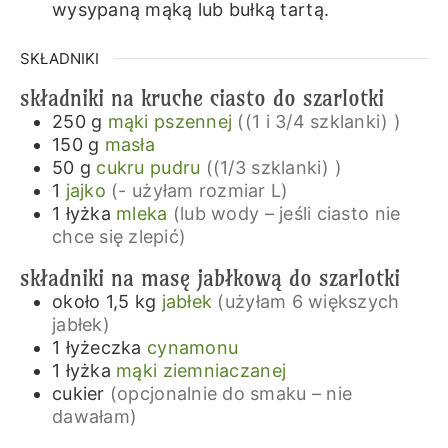
wysypaną mąką lub bułką tartą.
SKŁADNIKI
składniki na kruche ciasto do szarlotki
250
g
mąki pszennej
((1 i 3/4 szklanki) )
150
g
masła
50
g
cukru pudru
((1/3 szklanki) )
1
jajko
(- użyłam rozmiar L)
1
łyżka
mleka
(lub wody – jeśli ciasto nie
chce się zlepić)
składniki na masę jabłkową do szarlotki
około 1,5
kg
jabłek
(użyłam 6 większych
jabłek)
1
łyżeczka
cynamonu
1
łyżka
mąki ziemniaczanej
cukier
(opcjonalnie do smaku – nie
dawałam)