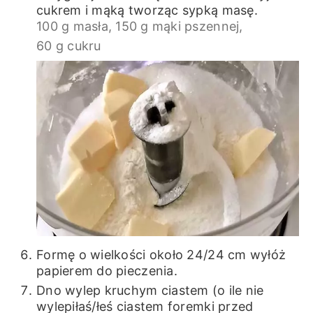
cukrem i mąką tworząc sypką masę.
100 g masła,
150 g mąki pszennej,
60 g cukru
Formę o wielkości około 24/24 cm wyłóż
papierem do pieczenia.
Dno wylep kruchym ciastem (o ile nie
wylepiłaś/łeś ciastem foremki przed