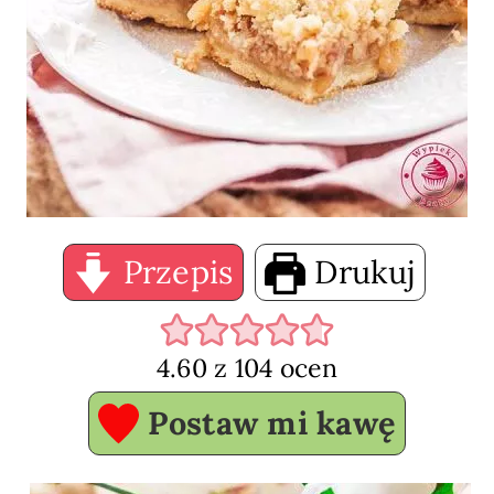
Przepis
Drukuj
4.60
z
104
ocen
Postaw mi kawę