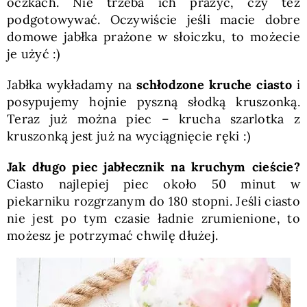
oczkach. Nie trzeba ich prażyć, czy też
podgotowywać. Oczywiście jeśli macie dobre
domowe jabłka prażone w słoiczku, to możecie
je użyć :)
Jabłka wykładamy na
schłodzone kruche ciasto
i
posypujemy hojnie pyszną słodką kruszonką.
Teraz już można piec – krucha szarlotka z
kruszonką jest już na wyciągnięcie ręki :)
Jak długo piec jabłecznik na kruchym cieście?
Ciasto najlepiej piec około 50 minut w
piekarniku rozgrzanym do 180 stopni. Jeśli ciasto
nie jest po tym czasie ładnie zrumienione, to
możesz je potrzymać chwilę dłużej.