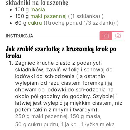
składniki na kruszonkę
100
g
masła
150
g
mąki pszennej
((1 szklanka) )
60
g
cukru
((trochę ponad 1/3 szklanki) )
INSTRUKCJA
Jak zrobić szarlotkę z kruszonką krok po
kroku
Zagnieć kruche ciasto z podanych
składników, zawiń w folię i schowaj do
lodówki do schłodzenia (ja ostatnio
wylepiam od razu ciastem foremkę i ją
chowam do lodówki do schłodzenia na
około pół godziny do godziny. Szybciej i
łatwiej jest wylepić ją miękkim ciastem, niż
potem takim zimnym i twardym).
250 g mąki pszennej,
150 g masła,
50 g cukru pudru,
1 jajko ,
1 łyżka mleka