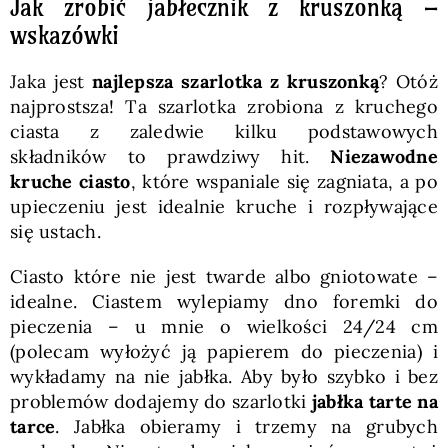
Jak zrobić jabłecznik z kruszonką –
wskazówki
Jaka jest
najlepsza szarlotka z kruszonką
? Otóż
najprostsza! Ta szarlotka zrobiona z kruchego
ciasta z zaledwie kilku podstawowych
składników to prawdziwy hit.
Niezawodne
kruche ciasto
, które wspaniale się zagniata, a po
upieczeniu jest idealnie kruche i rozpływające
się ustach.
Ciasto które nie jest twarde albo gniotowate –
idealne. Ciastem wylepiamy dno foremki do
pieczenia – u mnie o wielkości 24/24 cm
(polecam wyłożyć ją papierem do pieczenia) i
wykładamy na nie jabłka. Aby było szybko i bez
problemów dodajemy do szarlotki
jabłka tarte na
tarce
. Jabłka obieramy i trzemy na grubych