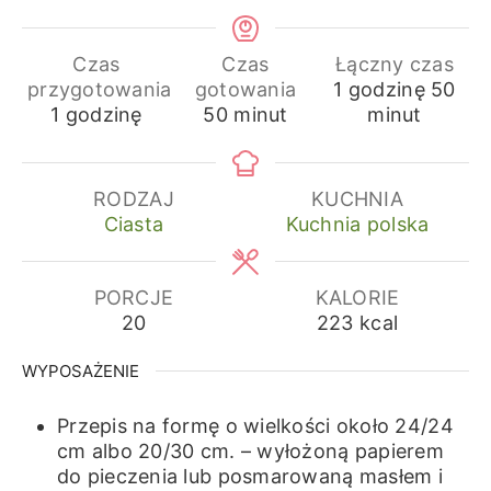
Czas
Czas
Łączny czas
godzina
min
przygotowania
gotowania
1
godzinę
50
godzina
minuty
1
godzinę
50
minut
minut
RODZAJ
KUCHNIA
Ciasta
Kuchnia polska
PORCJE
KALORIE
20
223
kcal
WYPOSAŻENIE
Przepis na formę o wielkości około 24/24
cm albo 20/30 cm.
– wyłożoną papierem
do pieczenia lub posmarowaną masłem i