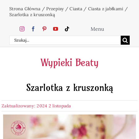
Przejdź
Strona Główna
/
Przepisy
/
Ciasta
/
Ciasta z jabłkami
/
do
Szarlotka z kruszonką
zawartości
Menu
Szukaj
Home
Wypieki Beaty
Ciasta
Szarlotka z kruszonką
Desery
Zaktualizowany: 2024 2 listopada
Święta
Napoje