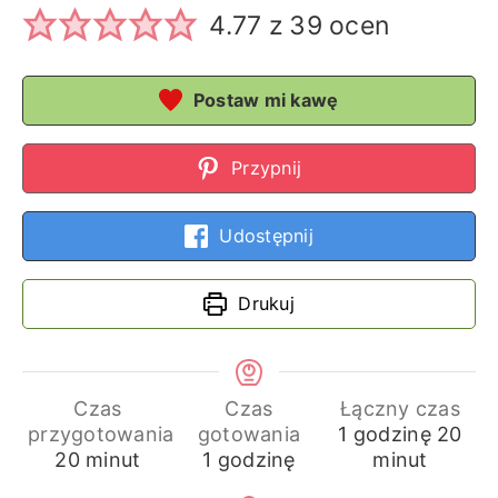
4.77
z
39
ocen
Postaw mi kawę
Przypnij
Udostępnij
Drukuj
Czas
Czas
Łączny czas
godzina
min
przygotowania
gotowania
1
godzinę
20
minuty
godzina
20
minut
1
godzinę
minut