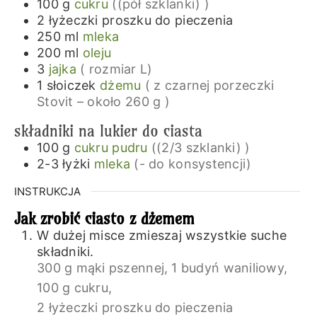
100
g
cukru
((pół szklanki) )
2
łyżeczki
proszku do pieczenia
250
ml
mleka
200
ml
oleju
3
jajka
( rozmiar L)
1
słoiczek
dżemu
( z czarnej porzeczki
Stovit – około 260 g )
składniki na lukier do ciasta
100
g
cukru pudru
((2/3 szklanki) )
2-3
łyżki
mleka
(- do konsystencji)
INSTRUKCJA
Jak zrobić ciasto z dżemem
W dużej misce zmieszaj wszystkie suche
składniki.
300 g mąki pszennej,
1 budyń waniliowy,
100 g cukru,
2 łyżeczki proszku do pieczenia