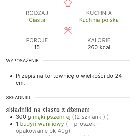
RODZAJ
KUCHNIA
Ciasta
Kuchnia polska
PORCJE
KALORIE
15
260
kcal
WYPOSAŻENIE
Przepis na tortownicę o wielkości do 24
cm.
SKŁADNIKI
składniki na ciasto z dżemem
300
g
mąki pszennej
((2 szklanki) )
1
budyń waniliowy
( – proszek –
opakowanie ok 40g)