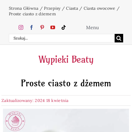
Przejdź
Strona Główna
/
Przepisy
/
Ciasta
/
Ciasta owocowe
/
do
Proste ciasto z dżemem
zawartości
Menu
Szukaj
Home
Wypieki Beaty
Ciasta
Proste ciasto z dżemem
Desery
Zaktualizowany: 2024 18 kwietnia
Święta
Napoje