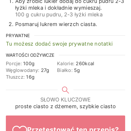
Aby zrobić lukier dodaj do cukru pudru 2-3
łyżki mleka i dokładnie wymieszaj.
100 g cukru pudru,
2-3 łyżki mleka
Posmaruj lukrem wierzch ciasta.
PRYWATNE
Tu możesz dodać swoje prywatne notatki
WARTOŚCI ODŻYWCZE
Porcje:
100
g
Kalorie:
260
kcal
Węglowodany:
27
g
Białko:
5
g
Tłuszcz:
16
g
SŁOWO KLUCZOWE
proste ciasto z dżemem, szybkie ciasto
Przetestować ten przepis?