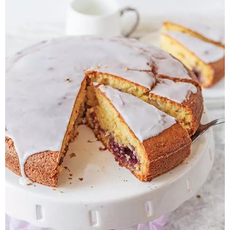
Pieczywo
Przetwory
Posiłki
Zdrowo i fit
Kuchnie świata
SKLEP
Polski