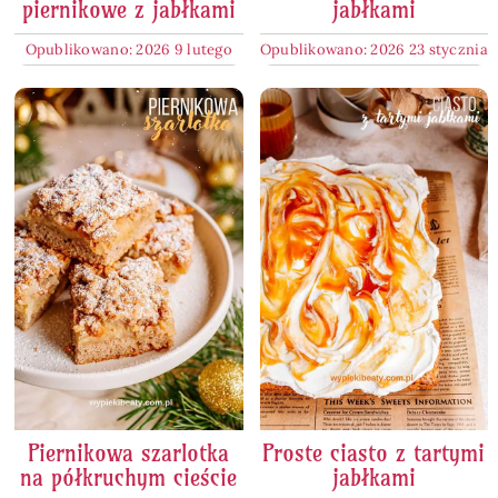
piernikowe z jabłkami
jabłkami
Opublikowano: 2026 9 lutego
Opublikowano: 2026 23 stycznia
Piernikowa szarlotka
Proste ciasto z tartymi
na półkruchym cieście
jabłkami