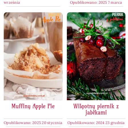
września
Opublikowano: 2025 7 marca
Muffiny Apple Pie
Wilgotny piernik z
jabłkami
Opublikowano: 2025 20 stycznia
Opublikowano: 2024 23 grudnia