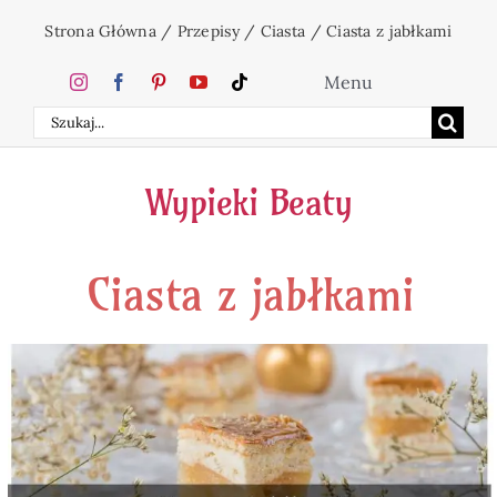
Przejdź
Strona Główna
/
Przepisy
/
Ciasta
/
Ciasta z jabłkami
do
zawartości
Menu
Szukaj
Home
Wypieki Beaty
Ciasta
Ciasta z jabłkami
Desery
Święta
Napoje