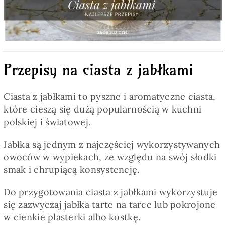
Pieczywo
Przetwory
Przepisy na ciasta z jabłkami
Posiłki
Ciasta z jabłkami to pyszne i aromatyczne ciasta,
Zdrowo i fit
które cieszą się dużą popularnością w kuchni
polskiej i światowej.
Kuchnie świata
Jabłka są jednym z najczęściej wykorzystywanych
owoców w wypiekach, ze względu na swój słodki
smak i chrupiącą konsystencję.
SKLEP
Do przygotowania ciasta z jabłkami wykorzystuje
się zazwyczaj jabłka tarte na tarce lub pokrojone
Polski
w cienkie plasterki albo kostkę.