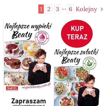
1
2
3
···
6
Kolejny