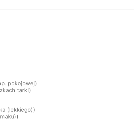
emp. pokojowej)
zkach tarki)
ka (lekkiego))
smaku))