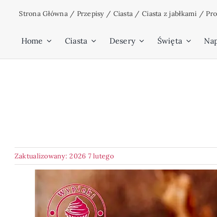
Przejdź
Strona Główna
/
Przepisy
/
Ciasta
/
Ciasta z jabłkami
/
Pro
do
zawartości
Home
Ciasta
Desery
Święta
Na
Zaktualizowany: 2026 7 lutego