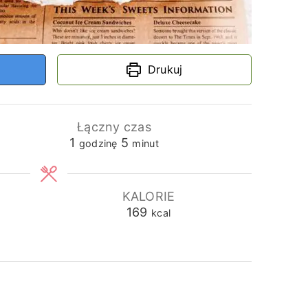
Drukuj
Łączny czas
godzina
minuty
1
5
godzinę
minut
KALORIE
169
kcal