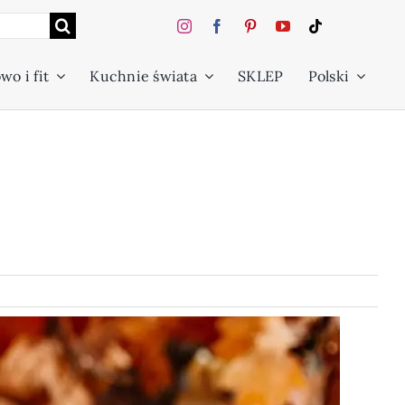
wo i fit
Kuchnie świata
SKLEP
Polski