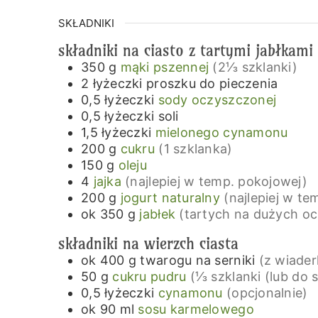
SKŁADNIKI
składniki na ciasto z tartymi jabłkami
350
g
mąki pszennej
(2⅓ szklanki)
2
łyżeczki
proszku do pieczenia
0,5
łyżeczki
sody oczyszczonej
0,5
łyżeczki
soli
1,5
łyżeczki
mielonego cynamonu
200
g
cukru
(1 szklanka)
150
g
oleju
4
jajka
(najlepiej w temp. pokojowej)
200
g
jogurt naturalny
(najlepiej w t
ok 350
g
jabłek
(tartych na dużych oc
składniki na wierzch ciasta
ok 400
g
twarogu na serniki
(z wiader
50
g
cukru pudru
(⅓ szklanki (lub do 
0,5
łyżeczki
cynamonu
(opcjonalnie)
ok 90
ml
sosu karmelowego