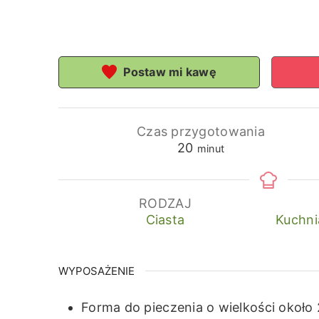
Postaw mi kawę
Czas przygotowania
minuty
20
minut
RODZAJ
Ciasta
Kuchni
WYPOSAŻENIE
Forma do pieczenia o wielkości około