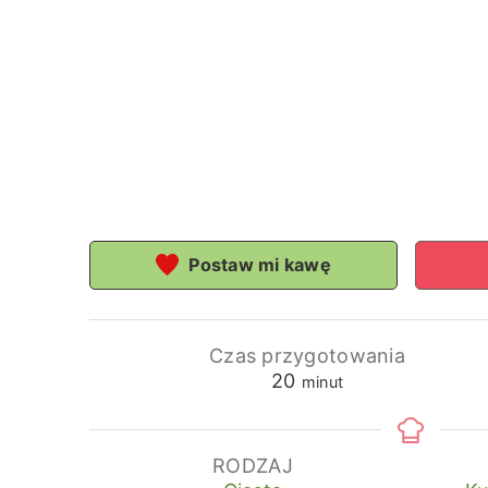
Postaw mi kawę
Czas przygotowania
minuty
20
minut
RODZAJ