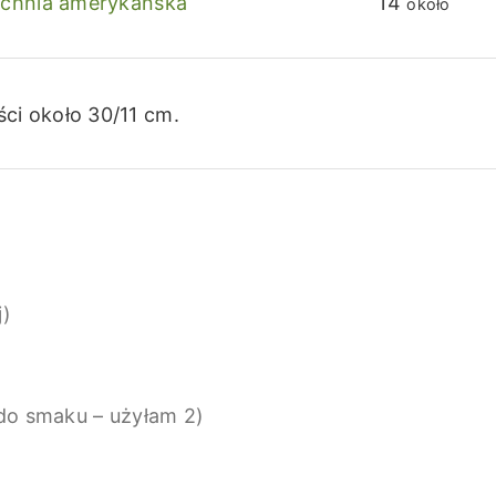
chnia amerykańska
14
około
ci około 30/11 cm.
j)
do smaku – użyłam 2)