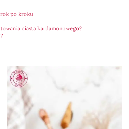
krok po kroku
gotowania ciasta kardamonowego?
u?