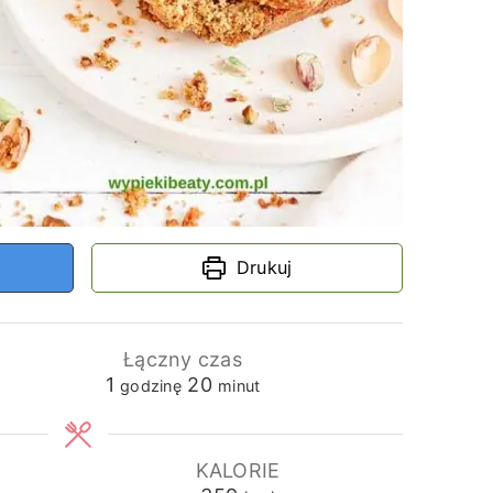
Drukuj
Łączny czas
godzina
minuty
1
20
godzinę
minut
KALORIE