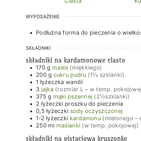
Ciasta
Ku
WYPOSAŻENIE
Podłużna forma do pieczenia o wielkoś
SKŁADNIKI
składniki na kardamonowe ciasto
170
g
masła
(miękkiego)
200
g
cukru pudru
(1⅓ szklanki)
1
łyżeczka
wanilii
3
jajka
(rozmiar L – w temp. pokojowe
375
g
mąki pszennej
(2½szklanki)
2
łyżeczki
proszku do pieczenia
0,5
łyżeczki
sody oczyszczonej
1-2
łyżeczki
kardamonu
(mielonego – 
250
ml
maślanki
(w temp. pokojowej)
składniki na pistacjową kruszonkę