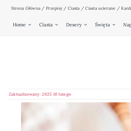
Przejdź
Strona Główna
/
Przepisy
/
Ciasta
/
Ciasta ucierane
/
Kard
do
zawartości
Home
Ciasta
Desery
Święta
Na
Zaktualizowany: 2025 10 lutego