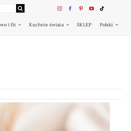
wo i fit
Kuchnie świata
SKLEP
Polski