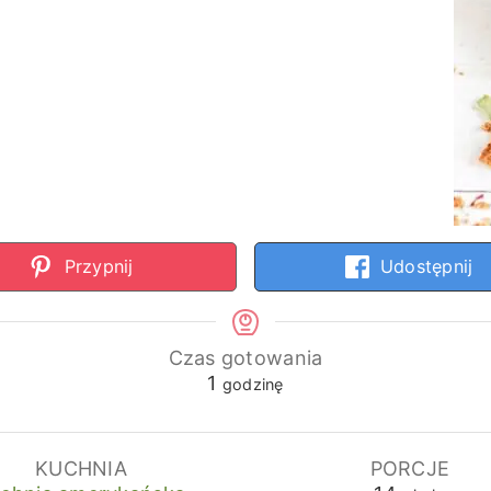
Przypnij
Udostępnij
Czas gotowania
godzina
1
godzinę
KUCHNIA
PORCJE