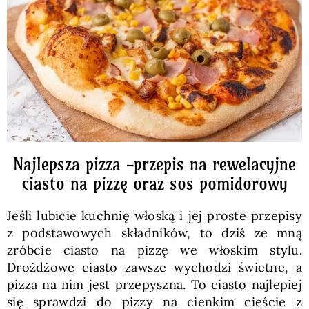
Pieczywo
Przetwory
Posiłki
Zdrowo i fit
Najlepsza pizza -przepis na rewelacyjne
ciasto na pizzę oraz sos pomidorowy
Kuchnie świata
Jeśli lubicie kuchnię włoską i jej proste przepisy
z podstawowych składników, to dziś ze mną
SKLEP
zróbcie ciasto na pizzę we włoskim stylu.
Drożdżowe ciasto zawsze wychodzi świetne, a
pizza na nim jest przepyszna. To ciasto najlepiej
Polski
się sprawdzi do pizzy na cienkim cieście z