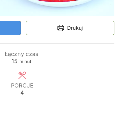
Drukuj
Łączny czas
minuty
15
minut
PORCJE
4