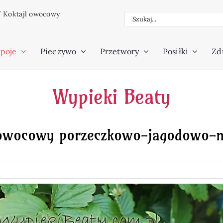
/
Koktajl owocowy
Szukaj
poje
Pieczywo
Przetwory
Posiłki
Zdr
Wypieki Beaty
 owocowy porzeczkowo-jagodowo-