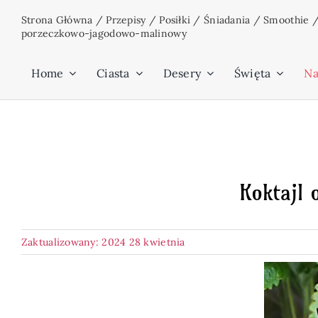
Przejdź
Strona Główna
/
Przepisy
/
Posiłki
/
Śniadania
/
Smoothie
do
porzeczkowo-jagodowo-malinowy
zawartości
Home
Ciasta
Desery
Święta
Na
Koktajl
Zaktualizowany: 2024 28 kwietnia