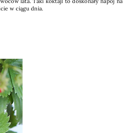
oców lata. Taki koktajl to doskonały napój na
cie w ciągu dnia.