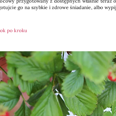
wocowy przygotowany z dostępnych właśnie teraz ow
otujcie go na szybkie i zdrowe śniadanie, albo wypij
rok po kroku