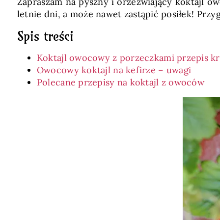
Zapraszam na pyszny i orzeźwiający koktajl o
letnie dni, a może nawet zastąpić posiłek! Przyg
Spis treści
Koktajl owocowy z porzeczkami przepis k
Owocowy koktajl na kefirze – uwagi
Polecane przepisy na koktajl z owoców