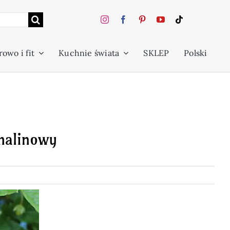
owo i fit
Kuchnie świata
SKLEP
Polski
malinowy