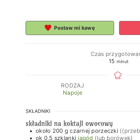
Postaw mi kawę
Czas przygotowa
minuty
15
minut
RODZAJ
Napoje
SKŁADNIKI
składniki na koktajl owocowy
około 200
g
czarnej porzeczki
((przeb
ok 0,5
szklanki
jagód
(lub borówek)