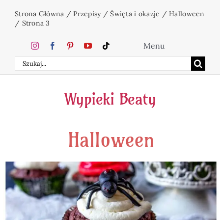
Przejdź
Strona Główna
/
Przepisy
/
Święta i okazje
/
Halloween
do
/
Strona 3
zawartości
Menu
Szukaj
Home
Wypieki Beaty
Ciasta
Halloween
Desery
Święta
Napoje