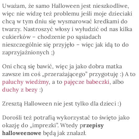
Uważam, że samo Halloween jest nieszkodliwe,
więc nie widzę też problemu jeśli moje dzieciaki
chcą w tym dniu się wysmarować kredkami do
twarzy. Nastroszyć włosy i wyłudzić od nas kilka
cukierków – chodzenie po sąsiadach
nieszczególnie się przyjęło – więc jak idą to do
zaprzyjaźnionych ;)
Oni chcą się bawić, więc ja jako dobra matka
zawsze im coś „przerażającego” przygotuję :) A to
paluchy wiedźmy
, a to
pajęcze babeczki
, albo
duchy z bezy
:)
Zresztą Halloween nie jest tylko dla dzieci :)
Dorośli też potrafią wykorzystać to święto jako
okazję do „imprezki”. Wtedy p
rzepisy
halloweenowe
będą jak znalazł.