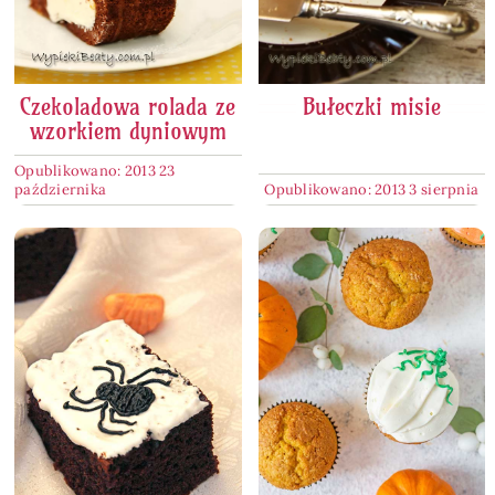
Czekoladowa rolada ze
Bułeczki misie
wzorkiem dyniowym
Opublikowano: 2013 23
października
Opublikowano: 2013 3 sierpnia