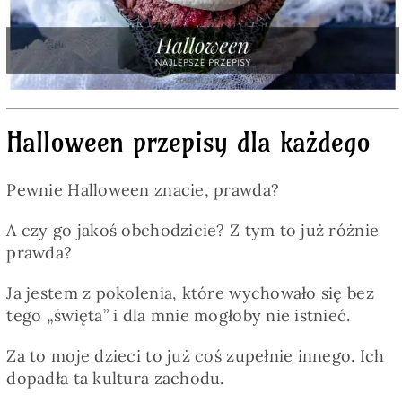
Pieczywo
Przetwory
Halloween przepisy dla każdego
Posiłki
Pewnie Halloween znacie, prawda?
Zdrowo i fit
A czy go jakoś obchodzicie? Z tym to już różnie
prawda?
Kuchnie świata
Ja jestem z pokolenia, które wychowało się bez
tego „święta” i dla mnie mogłoby nie istnieć.
SKLEP
Za to moje dzieci to już coś zupełnie innego. Ich
dopadła ta kultura zachodu.
Polski