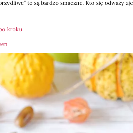
brzydliwe” to są bardzo smaczne. Kto się odważy zjeś
 po kroku
een