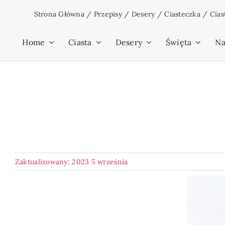
Przejdź
Strona Główna
/
Przepisy
/
Desery
/
Ciasteczka
/
Cias
do
zawartości
Home
Ciasta
Desery
Święta
Na
Zaktualizowany: 2023 5 września