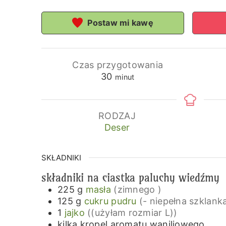
Postaw mi kawę
Czas przygotowania
minuty
30
minut
RODZAJ
Deser
SKŁADNIKI
składniki na ciastka paluchy wiedźmy
225
g
masła
(zimnego )
125
g
cukru pudru
(- niepełna szklank
1
jajko
((użyłam rozmiar L))
kilka
kropel
aromatu waniliowego