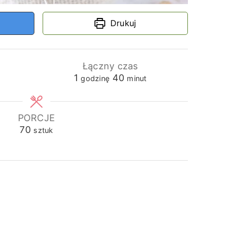
Drukuj
Łączny czas
godzina
minuty
1
40
godzinę
minut
PORCJE
70
sztuk