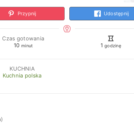
Przypnij
Udostępnij
Czas gotowania
minuty
godzina
10
1
minut
godzinę
KUCHNIA
Kuchnia polska
a)