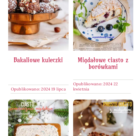
Bakaliowe kuleczki
Migdałowe ciasto z
borówkami
Opublikowano: 2024 22
Opublikowano: 2024 19 lipca
kwietnia