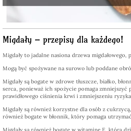
Migdały – przepisy dla każdego!
Migdały to jadalne nasiona drzewa migdałowego, p
Mogą być spożywane na surowo lub poddane obróbc
Migdały są bogate w zdrowe tłuszcze, białko, błon
serca, ponieważ ich spożycie pomaga zmniejszyć 
prawidłowego ciśnienia krwi i zmniejszeniu ryzy
Migdały są również korzystne dla osób z cukrzyc
również bogate w błonnik, który pomaga utrzymać u
Migdały są również bogate w witaminę E, która dz