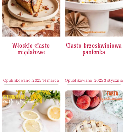
Włoskie ciasto
Ciasto brzoskwiniowa
migdałowe
panienka
Opublikowano: 2025 14 marca
Opublikowano: 2025 3 stycznia