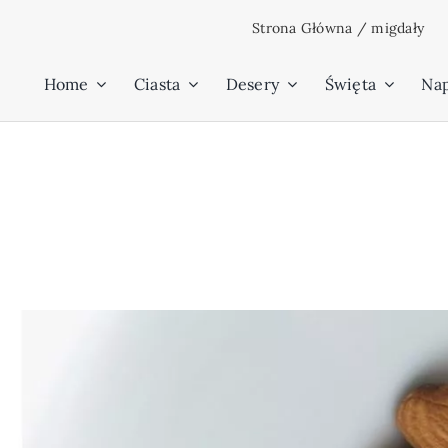
Przejdź
Strona Główna
/
migdały
do
zawartości
Home
Ciasta
Desery
Święta
Na