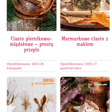
Ciasto piernikowo-
Marmurkowe ciasto z
migdałowe – prosty
makiem
przepis
Opublikowano: 2025 28
Opublikowano: 2025 27
listopada
października