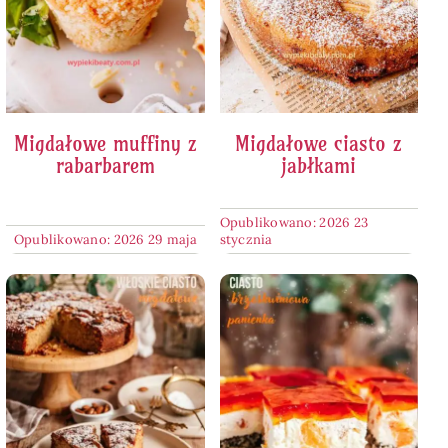
Migdałowe muffiny z
Migdałowe ciasto z
rabarbarem
jabłkami
Opublikowano: 2026 23
Opublikowano: 2026 29 maja
stycznia