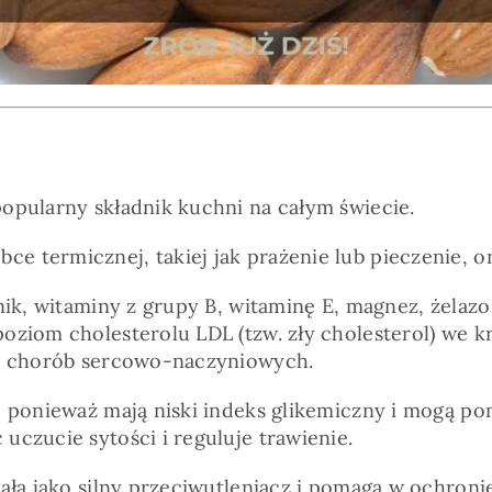
opularny składnik kuchni na całym świecie.
e termicznej, takiej jak prażenie lub pieczenie,
nik, witaminy z grupy B, witaminę E, magnez, żelaz
poziom cholesterolu LDL (tzw. zły cholesterol) we
ka chorób sercowo-naczyniowych.
ą, ponieważ mają niski indeks glikemiczny i mogą 
czucie sytości i reguluje trawienie.
iała jako silny przeciwutleniacz i pomaga w ochro