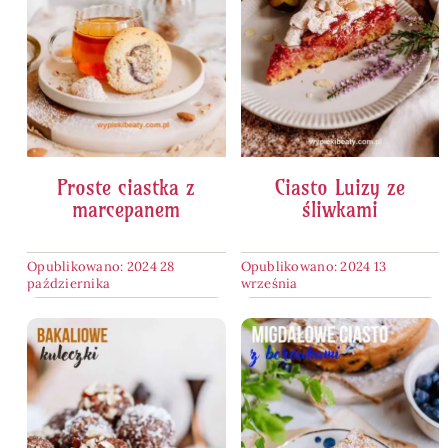
Proste ciastka z
Ciasto Luizy ze
marcepanem
śliwkami
Opublikowano: 2024 28
Opublikowano: 2024 13
października
września