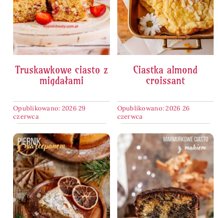
Truskawkowe ciasto z
Ciastka almond
migdałami
croissant
Opublikowano: 2026 29
Opublikowano: 2026 26
czerwca
czerwca