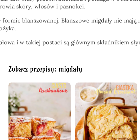
owia skóry, włosów i paznokci.
ormie blanszowanej. Blanszowe migdały nie mają na s
ożyka.
łowa i w takiej postaci są głównym składnikiem sł
Zobacz przepisy: migdały