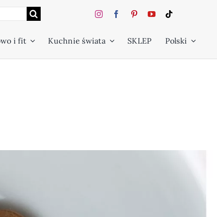
wo i fit
Kuchnie świata
SKLEP
Polski