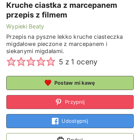
Kruche ciastka z marcepanem
przepis z filmem
Wypieki Beaty
Przepis na pyszne lekko kruche ciasteczka
migdałowe pieczone z marcepanem i
siekanymi migdałami.
5
z 1 oceny
Postaw mi kawę
Przypnij
Udostępnij
Drukuj