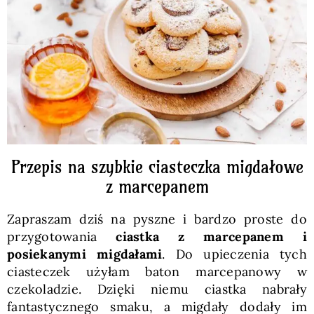
Pieczywo
Przetwory
Posiłki
Zdrowo i fit
Przepis na szybkie ciasteczka migdałowe
z marcepanem
Kuchnie świata
Zapraszam dziś na pyszne i bardzo proste do
przygotowania
ciastka z marcepanem i
SKLEP
posiekanymi migdałami
. Do upieczenia tych
ciasteczek użyłam baton marcepanowy w
czekoladzie. Dzięki niemu ciastka nabrały
Polski
fantastycznego smaku, a migdały dodały im