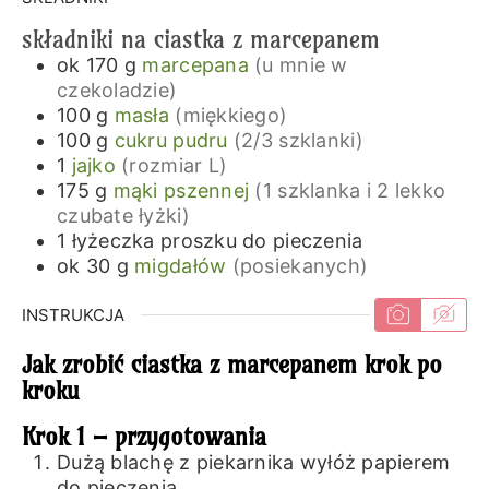
składniki na ciastka z marcepanem
ok 170
g
marcepana
(u mnie w
czekoladzie)
100
g
masła
(miękkiego)
100
g
cukru pudru
(2/3 szklanki)
1
jajko
(rozmiar L)
175
g
mąki pszennej
(1 szklanka i 2 lekko
czubate łyżki)
1
łyżeczka
proszku do pieczenia
ok 30
g
migdałów
(posiekanych)
INSTRUKCJA
Jak zrobić ciastka z marcepanem krok po
kroku
Krok 1 – przygotowania
Dużą blachę z piekarnika wyłóż papierem
do pieczenia.