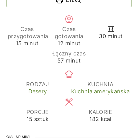
Czas
Czas
minuty
przygotowania
gotowania
30
minut
minuty
minuty
15
minut
12
minut
Łączny czas
minuty
57
minut
RODZAJ
KUCHNIA
Desery
Kuchnia amerykańska
PORCJE
KALORIE
15
sztuk
182
kcal
SKŁADNIKI