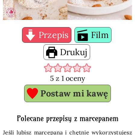
Przepis
Film
Drukuj
5
z 1 oceny
Postaw mi kawę
Polecane przepisy z marcepanem
Jeśli lubisz marcepana i chętnie wykorzystujesz