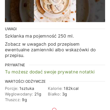
UWAGI
Szklanka ma pojemność 250 ml.
Zobacz w uwagach pod przepisem
ewentualne zamienniki albo wskazówki do
przepisu.
PRYWATNE
Tu możesz dodać swoje prywatne notatki
WARTOŚCI ODŻYWCZE
Porcje:
1
sztuka
Kalorie:
182
kcal
Węglowodany:
21
g
Białko:
3
g
Tłuszcz:
9
g