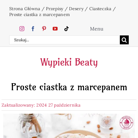
Przejdź
Strona Główna
/
Przepisy
/
Desery
/
Ciasteczka
/
do
Proste ciastka z marcepanem
zawartości
Menu
Szukaj
Home
Wypieki Beaty
Ciasta
Proste ciastka z marcepanem
Desery
Zaktualizowany: 2024 27 października
Święta
Napoje