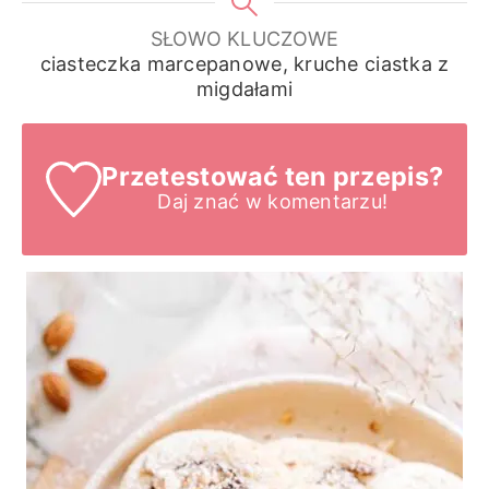
SŁOWO KLUCZOWE
ciasteczka marcepanowe, kruche ciastka z
migdałami
Przetestować ten przepis?
Daj znać
w komentarzu!