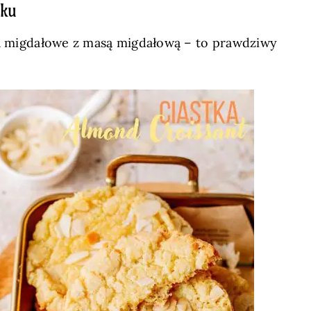
oku
zka migdałowe z masą migdałową – to prawdziwy