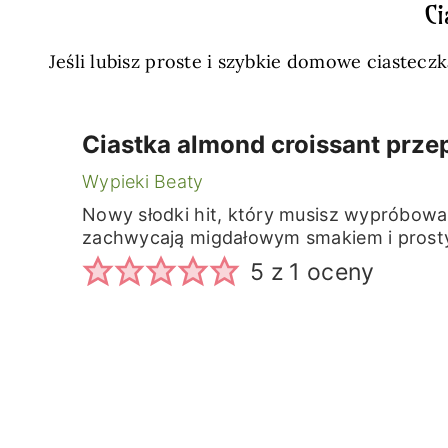
Ci
Jeśli lubisz proste i szybkie domowe ciastec
Ciastka almond croissant przep
Wypieki Beaty
Nowy słodki hit, który musisz wypróbowa
zachwycają migdałowym smakiem i pros
5
z 1 oceny