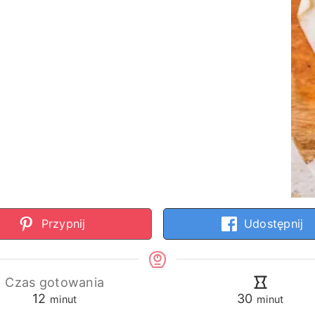
Przypnij
Udostępnij
Czas gotowania
minuty
minuty
12
30
minut
minut