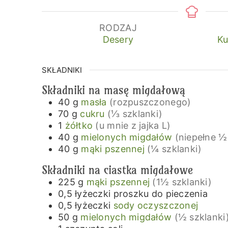
RODZAJ
Desery
Ku
SKŁADNIKI
Składniki na masę migdałową
40
g
masła
(rozpuszczonego)
70
g
cukru
(⅓ szklanki)
1
żółtko
(u mnie z jajka L)
40
g
mielonych migdałów
(niepełne ½
40
g
mąki pszennej
(¼ szklanki)
Składniki na ciastka migdałowe
225
g
mąki pszennej
(1½ szklanki)
0,5
łyżeczki
proszku do pieczenia
0,5
łyżeczki
sody oczyszczonej
50
g
mielonych migdałów
(½ szklanki