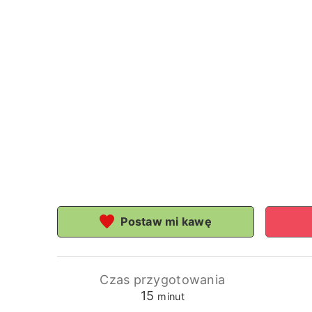
Postaw mi kawę
Czas przygotowania
minuty
15
minut