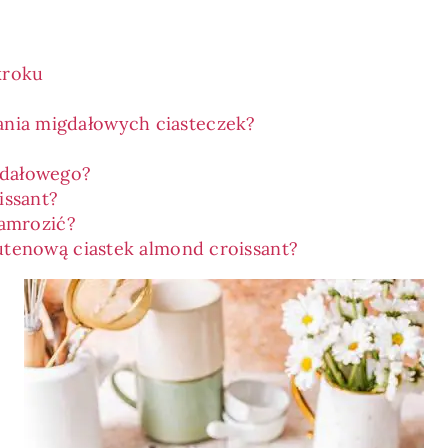
kroku
wania migdałowych ciasteczek?
gdałowego?
issant?
zamrozić?
tenową ciastek almond croissant?