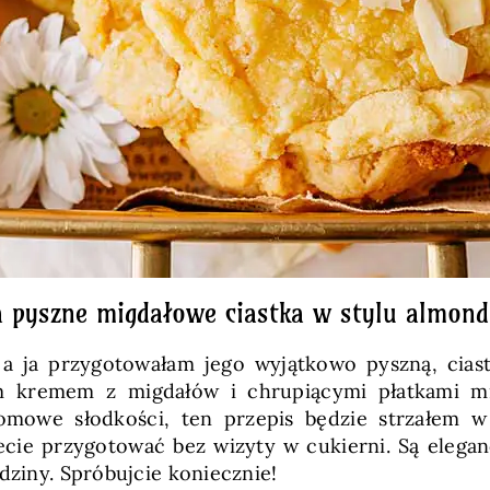
a pyszne migdałowe ciastka w stylu almond
 a ja przygotowałam jego wyjątkowo pyszną, cia
kremem z migdałów i chrupiącymi płatkami migd
domowe słodkości, ten przepis będzie strzałem w
ecie przygotować bez wizyty w cukierni. Są elegan
dziny. Spróbujcie koniecznie!