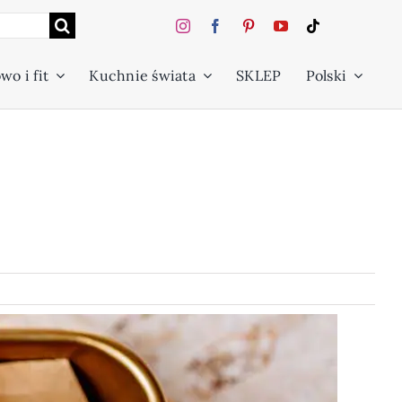
wo i fit
Kuchnie świata
SKLEP
Polski