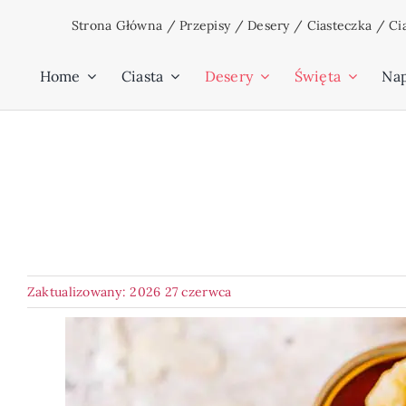
Przejdź
Strona Główna
/
Przepisy
/
Desery
/
Ciasteczka
/
Ci
do
zawartości
Home
Ciasta
Desery
Święta
Na
Zaktualizowany: 2026 27 czerwca