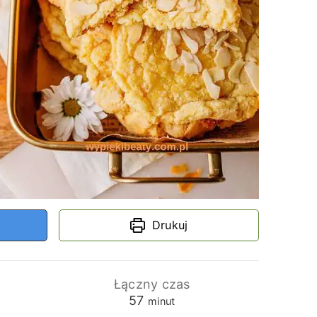
Drukuj
Łączny czas
minuty
57
minut