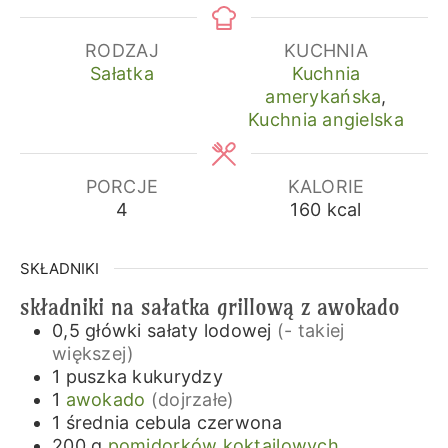
RODZAJ
KUCHNIA
Sałatka
Kuchnia
amerykańska
,
Kuchnia angielska
PORCJE
KALORIE
4
160
kcal
SKŁADNIKI
składniki na sałatka grillową z awokado
0,5
główki
sałaty lodowej
(- takiej
większej)
1
puszka
kukurydzy
1
awokado
(dojrzałe)
1
średnia
cebula czerwona
200
g
pomidorków koktajlowych