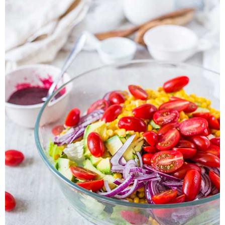
Pieczywo
Przetwory
Posiłki
Zdrowo i fit
Kuchnie świata
SKLEP
Polski