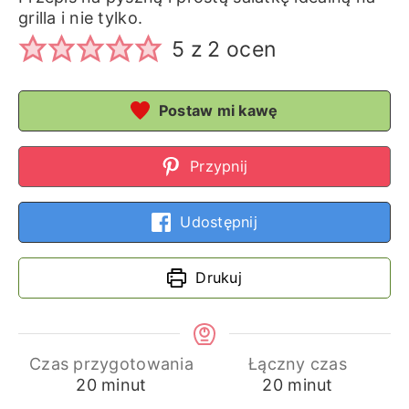
grilla i nie tylko.
5
z
2
ocen
Postaw mi kawę
Przypnij
Udostępnij
Drukuj
Czas przygotowania
Łączny czas
minuty
minuty
20
minut
20
minut