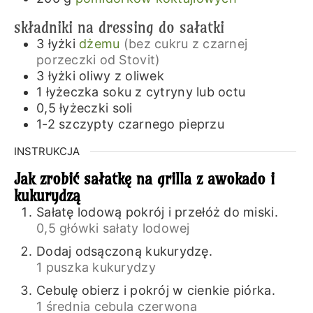
składniki na dressing do sałatki
3
łyżki
dżemu
(bez cukru z czarnej
porzeczki od Stovit)
3
łyżki
oliwy z oliwek
1
łyżeczka
soku z cytryny lub octu
0,5
łyżeczki
soli
1-2
szczypty
czarnego pieprzu
INSTRUKCJA
Jak zrobić sałatkę na grilla z awokado i
kukurydzą
Sałatę lodową pokrój i przełóż do miski.
0,5 główki sałaty lodowej
Dodaj odsączoną kukurydzę.
1 puszka kukurydzy
Cebulę obierz i pokrój w cienkie piórka.
1 średnia cebula czerwona