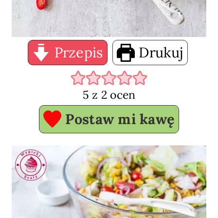
Przepis
Drukuj
5
z
2
ocen
Postaw mi kawę