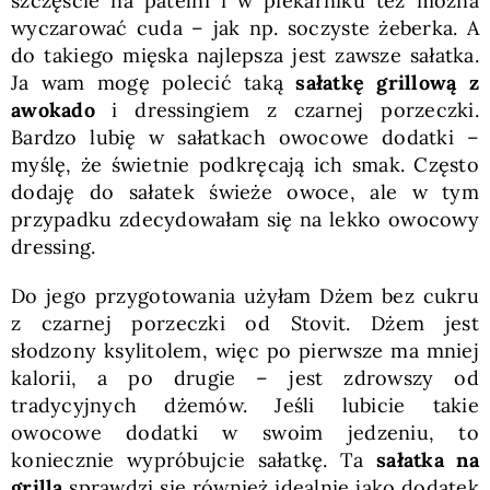
szczęście na patelni i w piekarniku też można
wyczarować cuda – jak np. soczyste żeberka. A
do takiego mięska najlepsza jest zawsze sałatka.
Ja wam mogę polecić taką
sałatkę grillową z
awokado
i dressingiem z czarnej porzeczki.
Bardzo lubię w sałatkach owocowe dodatki –
myślę, że świetnie podkręcają ich smak. Często
dodaję do sałatek świeże owoce, ale w tym
przypadku zdecydowałam się na lekko owocowy
dressing.
Do jego przygotowania użyłam Dżem bez cukru
z czarnej porzeczki od Stovit. Dżem jest
słodzony ksylitolem, więc po pierwsze ma mniej
kalorii, a po drugie – jest zdrowszy od
tradycyjnych dżemów. Jeśli lubicie takie
owocowe dodatki w swoim jedzeniu, to
koniecznie wypróbujcie sałatkę. Ta
sałatka na
grilla
sprawdzi się również idealnie jako dodatek