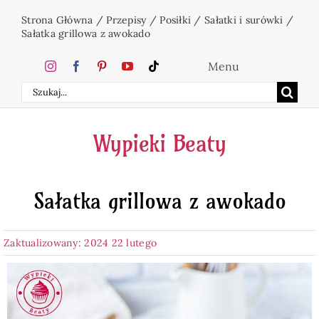
Przejdź
Strona Główna
/
Przepisy
/
Posiłki
/
Sałatki i surówki
/
do
Sałatka grillowa z awokado
zawartości
Menu
Szukaj
Home
Wypieki Beaty
Ciasta
Sałatka grillowa z awokado
Desery
Zaktualizowany: 2024 22 lutego
Święta
Napoje