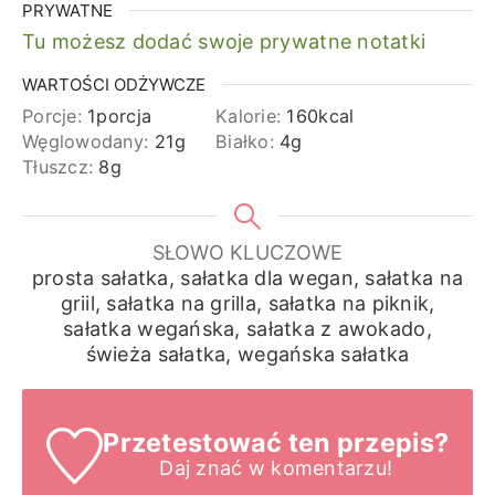
PRYWATNE
Tu możesz dodać swoje prywatne notatki
WARTOŚCI ODŻYWCZE
Porcje:
1
porcja
Kalorie:
160
kcal
Węglowodany:
21
g
Białko:
4
g
Tłuszcz:
8
g
SŁOWO KLUCZOWE
prosta sałatka, sałatka dla wegan, sałatka na
griil, sałatka na grilla, sałatka na piknik,
sałatka wegańska, sałatka z awokado,
świeża sałatka, wegańska sałatka
Przetestować ten przepis?
Daj znać
w komentarzu!