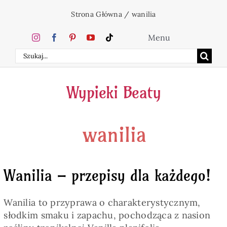
Przejdź
Strona Główna
/
wanilia
do
zawartości
Menu
Szukaj
Home
Wypieki Beaty
Ciasta
wanilia
Desery
Święta
Wanilia – przepisy dla każdego!
Napoje
Wanilia to przyprawa o charakterystycznym,
słodkim smaku i zapachu, pochodząca z nasion