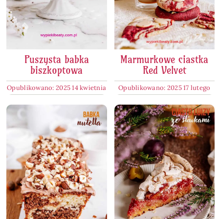
Puszysta babka
Marmurkowe ciastka
biszkoptowa
Red Velvet
Opublikowano: 2025 14 kwietnia
Opublikowano: 2025 17 lutego