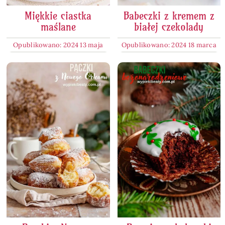
Miękkie ciastka
Babeczki z kremem z
maślane
białej czekolady
Opublikowano: 2024 13 maja
Opublikowano: 2024 18 marca