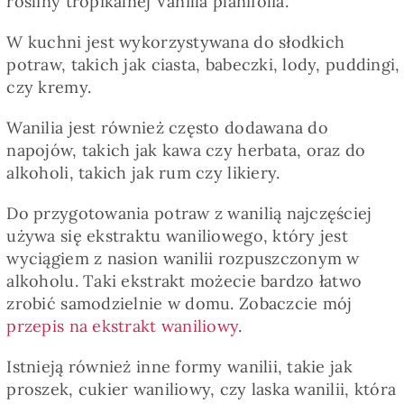
rośliny tropikalnej Vanilla planifolia.
Pieczywo
W kuchni jest wykorzystywana do słodkich
potraw, takich jak ciasta, babeczki, lody, puddingi,
Przetwory
czy kremy.
Wanilia jest również często dodawana do
Posiłki
napojów, takich jak kawa czy herbata, oraz do
alkoholi, takich jak rum czy likiery.
Zdrowo i fit
Do przygotowania potraw z wanilią najczęściej
używa się ekstraktu waniliowego, który jest
Kuchnie świata
wyciągiem z nasion wanilii rozpuszczonym w
alkoholu. Taki ekstrakt możecie bardzo łatwo
zrobić samodzielnie w domu. Zobaczcie mój
SKLEP
przepis na ekstrakt waniliowy
.
Istnieją również inne formy wanilii, takie jak
Polski
proszek, cukier waniliowy, czy laska wanilii, która