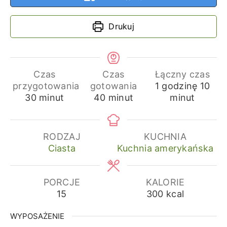
Drukuj
Czas
Czas
Łączny czas
godzina
min
przygotowania
gotowania
1
godzinę
10
minuty
minuty
30
minut
40
minut
minut
RODZAJ
KUCHNIA
Ciasta
Kuchnia amerykańska
PORCJE
KALORIE
15
300
kcal
WYPOSAŻENIE