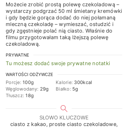
Możecie zrobić prostą polewę czekoladową –
wystarczy podgrzać 50 ml śmietany kremówki
i gdy będzie gorąca dodać do niej połamaną
mleczną czekoladę – wymieszać, ostudzić i
gdy zgęstnieje polać nią ciasto. Właśnie do
filmu przygotowałam taką lżejszą polewę
czekoladową.
PRYWATNE
Tu możesz dodać swoje prywatne notatki
WARTOŚCI ODŻYWCZE
Porcje:
100
g
Kalorie:
300
kcal
Węglowodany:
29
g
Białko:
5
g
Tłuszcz:
18
g
SŁOWO KLUCZOWE
ciasto z kakao, proste ciasto czekoladowe,