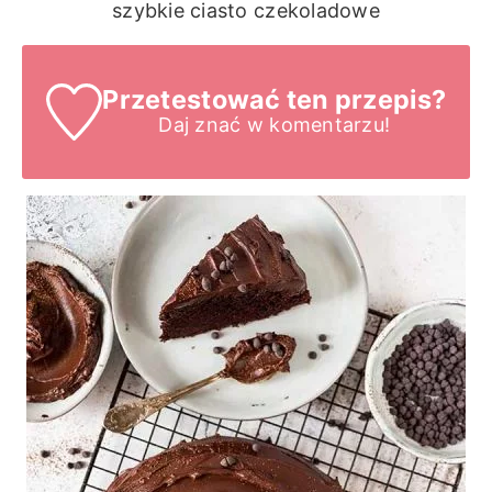
szybkie ciasto czekoladowe
Przetestować ten przepis?
Daj znać
w komentarzu!