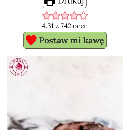
Drukuj
4.31
z
742
ocen
Postaw mi kawę