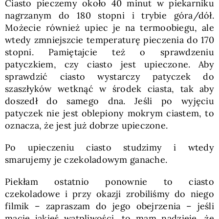
Ciasto pieczemy około 40 minut w piekarniku
nagrzanym do 180 stopni i trybie góra/dół.
Możecie również upiec je na termoobiegu, ale
wtedy zmniejszcie temperaturę pieczenia do 170
stopni. Pamiętajcie też o sprawdzeniu
patyczkiem, czy ciasto jest upieczone. Aby
sprawdzić ciasto wystarczy patyczek do
szaszłyków wetknąć w środek ciasta, tak aby
doszedł do samego dna. Jeśli po wyjęciu
patyczek nie jest oblepiony mokrym ciastem, to
oznacza, że jest już dobrze upieczone.
Po upieczeniu ciasto studzimy i wtedy
smarujemy je czekoladowym ganache.
Piekłam ostatnio ponownie to ciasto
czekoladowe i przy okazji zrobiliśmy do niego
filmik – zapraszam do jego obejrzenia – jeśli
macie jakieś wątpliwości, to mam nadzieję, że