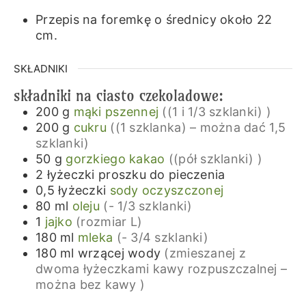
Przepis na foremkę o średnicy około 22
cm.
SKŁADNIKI
składniki na ciasto czekoladowe:
200
g
mąki pszennej
((1 i 1/3 szklanki) )
200
g
cukru
((1 szklanka) – można dać 1,5
szklanki)
50
g
gorzkiego kakao
((pół szklanki) )
2
łyżeczki
proszku do pieczenia
0,5
łyżeczki
sody oczyszczonej
80
ml
oleju
(- 1/3 szklanki)
1
jajko
(rozmiar L)
180
ml
mleka
(- 3/4 szklanki)
180
ml
wrzącej wody
(zmieszanej z
dwoma łyżeczkami kawy rozpuszczalnej –
można bez kawy )