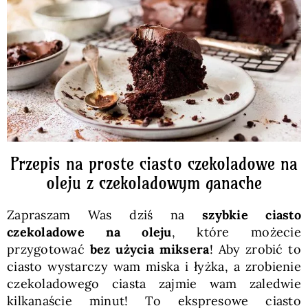
Pieczywo
Przetwory
Posiłki
Zdrowo i fit
Przepis na proste ciasto czekoladowe na
oleju z czekoladowym ganache
Kuchnie świata
Zapraszam Was dziś na
szybkie ciasto
czekoladowe
na oleju
, które możecie
SKLEP
przygotować
bez użycia miksera
! Aby zrobić to
ciasto wystarczy wam miska i łyżka, a zrobienie
czekoladowego ciasta zajmie wam zaledwie
Polski
kilkanaście minut! To ekspresowe ciasto