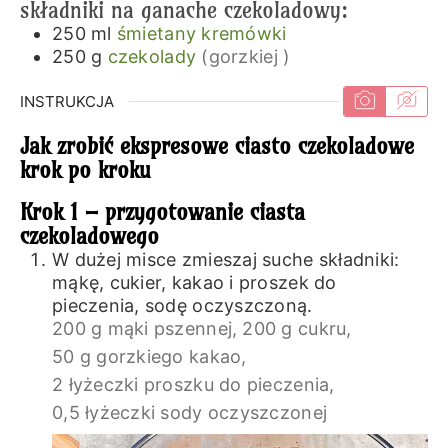
składniki na ganache czekoladowy:
250
ml
śmietany kremówki
250
g
czekolady
(gorzkiej )
INSTRUKCJA
Jak zrobić ekspresowe ciasto czekoladowe
krok po kroku
Krok 1 – przygotowanie ciasta
czekoladowego
W dużej misce zmieszaj suche składniki:
mąkę, cukier, kakao i proszek do
pieczenia, sodę oczyszczoną.
200 g mąki pszennej,
200 g cukru,
50 g gorzkiego kakao,
2 łyżeczki proszku do pieczenia,
0,5 łyżeczki sody oczyszczonej