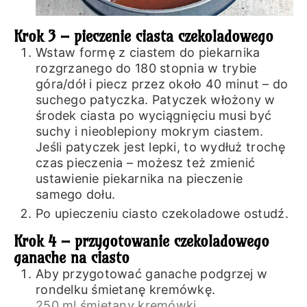
Krok 3 – pieczenie ciasta czekoladowego
Wstaw formę z ciastem do piekarnika
rozgrzanego do 180 stopnia w trybie
góra/dół i piecz przez około 40 minut – do
suchego patyczka. Patyczek włożony w
środek ciasta po wyciągnięciu musi być
suchy i nieoblepiony mokrym ciastem.
Jeśli patyczek jest lepki, to wydłuż trochę
czas pieczenia – możesz też zmienić
ustawienie piekarnika na pieczenie
samego dołu.
Po upieczeniu ciasto czekoladowe ostudź.
Krok 4 – przygotowanie czekoladowego
ganache na ciasto
Aby przygotować ganache podgrzej w
rondelku śmietanę kremówkę.
250 ml śmietany kremówki