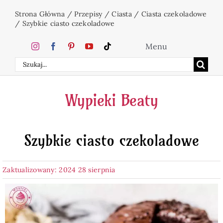
Przejdź
Strona Główna
/
Przepisy
/
Ciasta
/
Ciasta czekoladowe
do
/
Szybkie ciasto czekoladowe
zawartości
Menu
Szukaj
Home
Wypieki Beaty
Ciasta
Szybkie ciasto czekoladowe
Desery
Zaktualizowany: 2024 28 sierpnia
Święta
Napoje