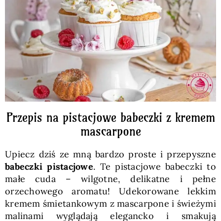
Pieczywo
Przetwory
Posiłki
Zdrowo i fit
Przepis na pistacjowe babeczki z kremem
mascarpone
Kuchnie świata
Upiecz dziś ze mną bardzo proste i przepyszne
babeczki pistacjowe
. Te pistacjowe babeczki to
SKLEP
małe cuda – wilgotne, delikatne i pełne
orzechowego aromatu! Udekorowane lekkim
kremem śmietankowym z mascarpone i świeżymi
Polski
malinami wyglądają elegancko i smakują