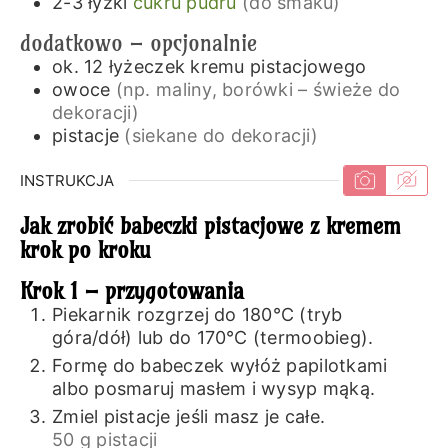
2-3
łyżki
cukru pudru
(do smaku)
dodatkowo – opcjonalnie
ok. 12
łyżeczek
kremu pistacjowego
owoce
(np. maliny, borówki – świeże do
dekoracji)
pistacje
(siekane do dekoracji)
INSTRUKCJA
Jak zrobić babeczki pistacjowe z kremem
krok po kroku
Krok 1 – przygotowania
Piekarnik rozgrzej do 180℃ (tryb
góra/dół) lub do 170℃ (termoobieg).
Formę do babeczek wyłóż papilotkami
albo posmaruj masłem i wysyp mąką.
Zmiel pistacje jeśli masz je całe.
50 g pistacji