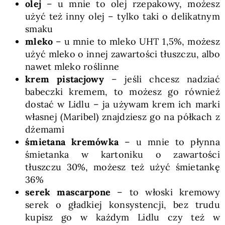
olej
– u mnie to olej rzepakowy, możesz
użyć też inny olej – tylko taki o delikatnym
smaku
mleko
– u mnie to mleko UHT 1,5%, możesz
użyć mleko o innej zawartości tłuszczu, albo
nawet mleko roślinne
krem pistacjowy
– jeśli chcesz nadziać
babeczki kremem, to możesz go również
dostać w Lidlu – ja używam krem ich marki
własnej (Maribel) znajdziesz go na półkach z
dżemami
śmietana kremówka
– u mnie to płynna
śmietanka w kartoniku o zawartości
tłuszczu 30%, możesz też użyć śmietankę
36%
serek mascarpone
– to włoski kremowy
serek o gładkiej konsystencji, bez trudu
kupisz go w każdym Lidlu czy też w