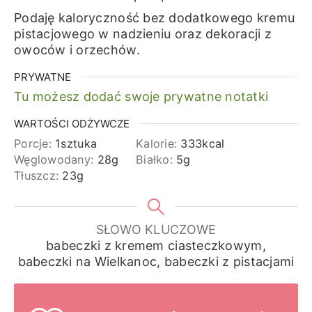
Podaję kaloryczność bez dodatkowego kremu
pistacjowego w nadzieniu oraz dekoracji z
owoców i orzechów.
PRYWATNE
Tu możesz dodać swoje prywatne notatki
WARTOŚCI ODŻYWCZE
Porcje:
1
sztuka
Kalorie:
333
kcal
Węglowodany:
28
g
Białko:
5
g
Tłuszcz:
23
g
SŁOWO KLUCZOWE
babeczki z kremem ciasteczkowym,
babeczki na Wielkanoc, babeczki z pistacjami