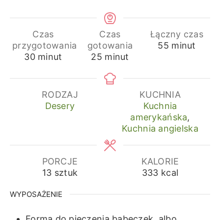
Czas
Czas
Łączny czas
minuty
przygotowania
gotowania
55
minut
minuty
minuty
30
minut
25
minut
RODZAJ
KUCHNIA
Desery
Kuchnia
amerykańska
,
Kuchnia angielska
PORCJE
KALORIE
13
sztuk
333
kcal
WYPOSAŻENIE
Forma do pieczenia babeczek, albo