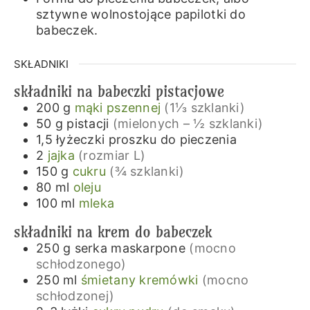
sztywne wolnostojące papilotki do
babeczek.
SKŁADNIKI
składniki na babeczki pistacjowe
200
g
mąki pszennej
(1⅓ szklanki)
50
g
pistacji
(mielonych – ½ szklanki)
1,5
łyżeczki
proszku do pieczenia
2
jajka
(rozmiar L)
150
g
cukru
(¾ szklanki)
80
ml
oleju
100
ml
mleka
składniki na krem do babeczek
250
g
serka maskarpone
(mocno
schłodzonego)
250
ml
śmietany kremówki
(mocno
schłodzonej)