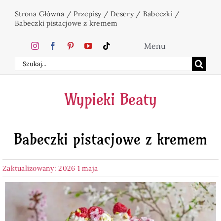
Przejdź
Strona Główna
/
Przepisy
/
Desery
/
Babeczki
/
do
Babeczki pistacjowe z kremem
zawartości
Menu
Szukaj
Home
Wypieki Beaty
Ciasta
Babeczki pistacjowe z kremem
Desery
Zaktualizowany: 2026 1 maja
Święta
Napoje