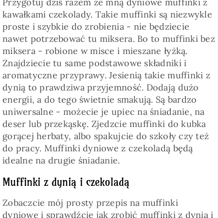
Przygotuj dziś razem ze mną dyniowe muffinki z
kawałkami czekolady. Takie muffinki są niezwykle
proste i szybkie do zrobienia - nie będziecie
nawet potrzebować tu miksera. Bo to muffinki bez
miksera - robione w misce i mieszane łyżką.
Znajdziecie tu same podstawowe składniki i
aromatyczne przyprawy. Jesienią takie muffinki z
dynią to prawdziwa przyjemność. Dodają dużo
energii, a do tego świetnie smakują. Są bardzo
uniwersalne - możecie je upiec na śniadanie, na
deser lub przekąskę. Zjedzcie muffinki do kubka
gorącej herbaty, albo spakujcie do szkoły czy też
do pracy. Muffinki dyniowe z czekoladą będą
idealne na drugie śniadanie.
Muffinki z dynią i czekoladą
Zobaczcie mój prosty przepis na muffinki
dyniowe i sprawdźcie jak zrobić muffinki z dynią i