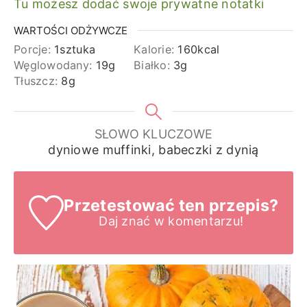
Tu możesz dodać swoje prywatne notatki
WARTOŚCI ODŻYWCZE
Porcje:
1
sztuka
Kalorie:
160
kcal
Węglowodany:
19
g
Białko:
3
g
Tłuszcz:
8
g
SŁOWO KLUCZOWE
dyniowe muffinki, babeczki z dynią
Przetestować ten przepis?
Daj znać
w komentarzu!