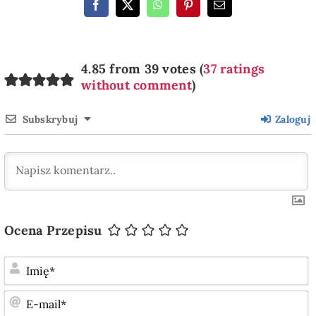
4.85 from 39 votes (
37 ratings
without comment
)
Subskrybuj
Zaloguj
Ocena Przepisu
I
E
m