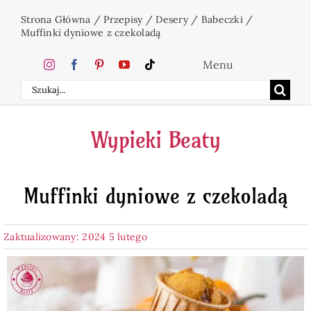
Przejdź
Strona Główna
/
Przepisy
/
Desery
/
Babeczki
/
do
Muffinki dyniowe z czekoladą
zawartości
Menu
Szukaj
Home
Wypieki Beaty
Ciasta
Muffinki dyniowe z czekoladą
Desery
Zaktualizowany: 2024 5 lutego
Święta
Napoje