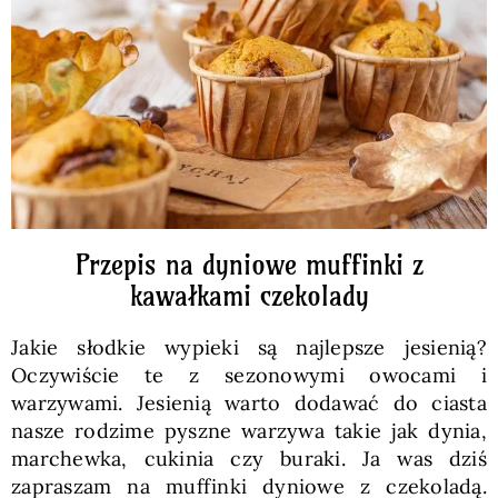
Pieczywo
Przetwory
Posiłki
Zdrowo i fit
Przepis na dyniowe muffinki z
kawałkami czekolady
Kuchnie świata
Jakie słodkie wypieki są najlepsze jesienią?
Oczywiście te z sezonowymi owocami i
SKLEP
warzywami. Jesienią warto dodawać do ciasta
nasze rodzime pyszne warzywa takie jak dynia,
marchewka, cukinia czy buraki. Ja was dziś
Polski
zapraszam na muffinki dyniowe z czekoladą.