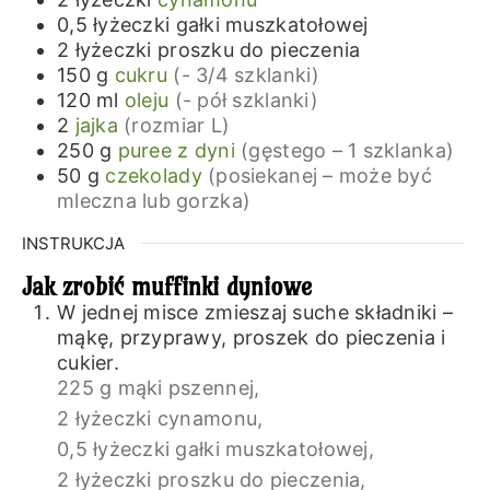
0,5
łyżeczki
gałki muszkatołowej
2
łyżeczki
proszku do pieczenia
150
g
cukru
(- 3/4 szklanki)
120
ml
oleju
(- pół szklanki)
2
jajka
(rozmiar L)
250
g
puree z dyni
(gęstego – 1 szklanka)
50
g
czekolady
(posiekanej – może być
mleczna lub gorzka)
INSTRUKCJA
Jak zrobić muffinki dyniowe
W jednej misce zmieszaj suche składniki –
mąkę, przyprawy, proszek do pieczenia i
cukier.
225 g mąki pszennej,
2 łyżeczki cynamonu,
0,5 łyżeczki gałki muszkatołowej,
2 łyżeczki proszku do pieczenia,