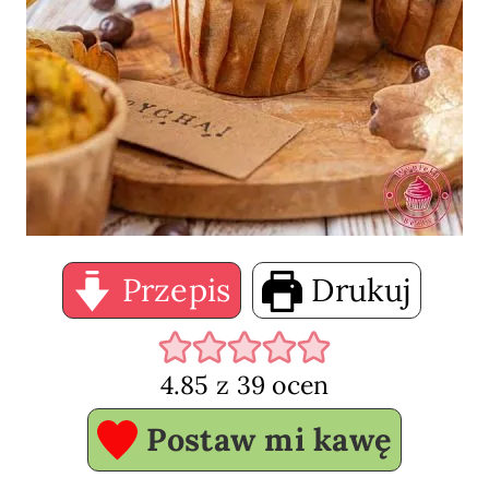
Przepis
Drukuj
4.85
z
39
ocen
Postaw mi kawę