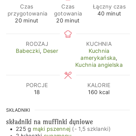
Czas
Czas
Łączny czas
minuty
przygotowania
gotowania
40
minut
minuty
minuty
20
minut
20
minut
RODZAJ
KUCHNIA
Babeczki
,
Deser
Kuchnia
amerykańska
,
Kuchnia angielska
PORCJE
KALORIE
18
160
kcal
SKŁADNIKI
składniki na muffinki dyniowe
225
g
mąki pszennej
(- 1,5 szklanki)
2
łyżeczki
cynamonu