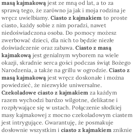
masą kajmakową
jest ze mną od lat, a to za
sprawą tego, że zarówno ja jak i moja rodzina je
wręcz uwielbiamy.
Ciasto z kajmakiem
to proste
ciasto, każdy sobie z nim poradzi, nawet
niedoświadczona osoba. Do pomocy możesz
zwerbować dzieci, dla nich to będzie niezłe
doświadczenie oraz zabawa.
Ciasto z masą
kajmakową
jest genialnym wyborem na wiele
okazji, skradnie serca gości podczas świąt Bożego
Narodzenia, a także na grillu w ogrodzie.
Ciasto z
masą kajmakową
jest wręcz doskonałe i można
powiedzieć, że niezwykle uniwersalne.
Czekoladowe ciasto z kajmakiem
za każdym
razem wychodzi bardzo wilgotne, delikatne i
rozpływające się w ustach. Połączenie słodkiej
masy kajmakowej z mocno czekoladowym ciastem
jest intrygujące. Gwarantuję, że posmakuje
dosłownie wszystkim i
ciasto z kajmakiem
zniknie