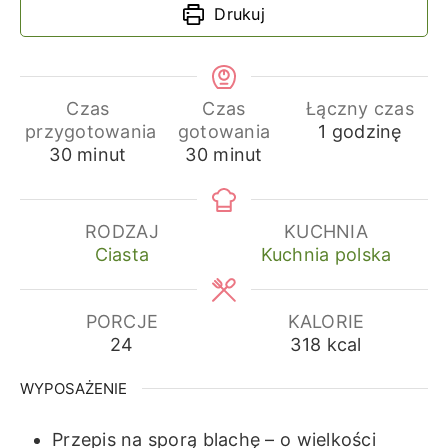
Drukuj
Czas
Czas
Łączny czas
godzina
przygotowania
gotowania
1
godzinę
minuty
minuty
30
minut
30
minut
RODZAJ
KUCHNIA
Ciasta
Kuchnia polska
PORCJE
KALORIE
24
318
kcal
WYPOSAŻENIE
Przepis na sporą blachę – o wielkości