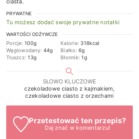
ciasta.
PRYWATNE
Tu możesz dodać swoje prywatne notatki
WARTOŚCI ODŻYWCZE
Porcje:
100
g
Kalorie:
318
kcal
Węglowodany:
44
g
Białko:
6
g
Tłuszcz:
13
g
Błonnik:
1
g
SŁOWO KLUCZOWE
czekoladowe ciasto z kajmakiem,
czekoladowe ciasto z orzechami
Przetestować ten przepis?
Daj znać
w komentarzu!