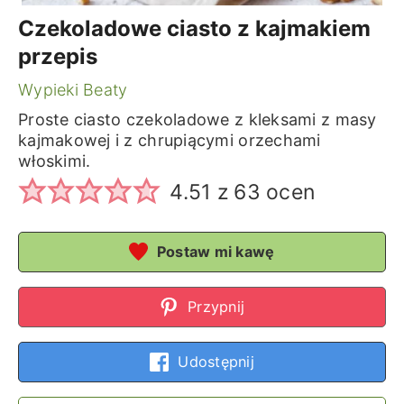
Czekoladowe ciasto z kajmakiem
przepis
Wypieki Beaty
Proste ciasto czekoladowe z kleksami z masy
kajmakowej i z chrupiącymi orzechami
włoskimi.
4.51
z
63
ocen
Postaw mi kawę
Przypnij
Udostępnij