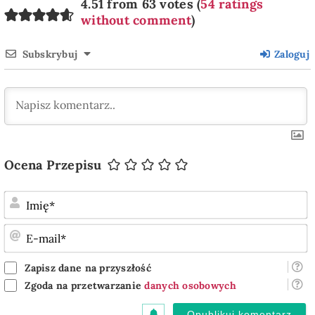
4.51 from 63 votes (
54 ratings
without comment
)
Subskrybuj
Zaloguj
Ocena Przepisu
I
E
m
Zapisz dane na przyszłość
Zgoda na przetwarzanie
danych osobowych