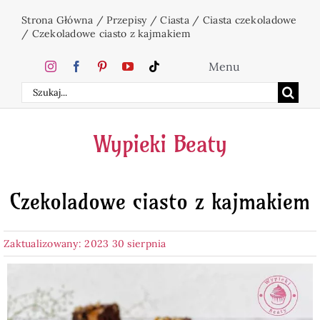
Przejdź
Strona Główna
/
Przepisy
/
Ciasta
/
Ciasta czekoladowe
do
/
Czekoladowe ciasto z kajmakiem
zawartości
Menu
Szukaj
Home
Wypieki Beaty
Ciasta
Czekoladowe ciasto z kajmakiem
Desery
Zaktualizowany: 2023 30 sierpnia
Święta
Napoje