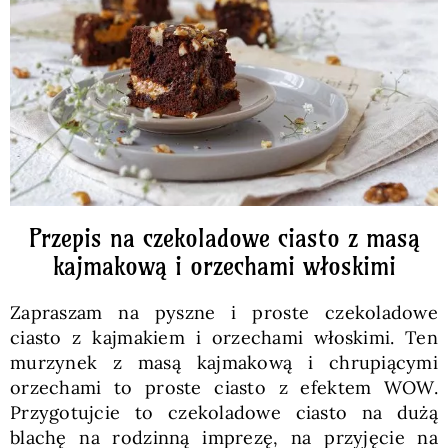
Pieczywo
Przetwory
Posiłki
Zdrowo i fit
Przepis na czekoladowe ciasto z masą
kajmakową i orzechami włoskimi
Kuchnie świata
Zapraszam na pyszne i proste czekoladowe
ciasto z kajmakiem i orzechami włoskimi. Ten
SKLEP
murzynek z masą kajmakową i chrupiącymi
orzechami to proste ciasto z efektem WOW.
Przygotujcie to czekoladowe ciasto na dużą
Polski
blachę na rodzinną imprezę, na przyjęcie na