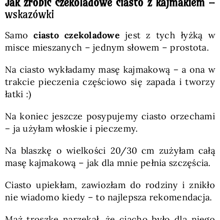
Jak zrobić czekoladowe ciasto z kajmakiem
–
wskazówki
Samo
ciasto czekoladowe
jest z tych łyżką w
misce mieszanych – jednym słowem – prostota.
Na ciasto wykładamy masę kajmakową – a ona w
trakcie pieczenia częściowo się zapada i tworzy
łatki :)
Na koniec jeszcze posypujemy ciasto orzechami
– ja użyłam włoskie i pieczemy.
Na blaszkę o wielkości 20/30 cm zużyłam całą
masę kajmakową – jak dla mnie pełnia szczęścia.
Ciasto upiekłam, zawiozłam do rodziny i znikło
nie wiadomo kiedy – to najlepsza rekomendacja.
Mąż troszkę narzekał, że ciacho było dla niego