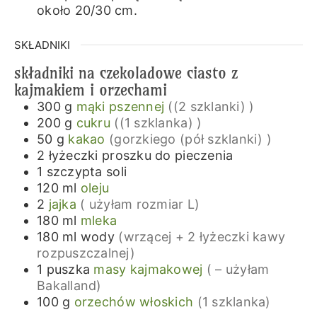
około 20/30 cm.
SKŁADNIKI
składniki na czekoladowe ciasto z
kajmakiem i orzechami
300
g
mąki pszennej
((2 szklanki) )
200
g
cukru
((1 szklanka) )
50
g
kakao
(gorzkiego (pół szklanki) )
2
łyżeczki
proszku do pieczenia
1
szczypta
soli
120
ml
oleju
2
jajka
( użyłam rozmiar L)
180
ml
mleka
180
ml
wody
(wrzącej + 2 łyżeczki kawy
rozpuszczalnej)
1
puszka
masy kajmakowej
( – użyłam
Bakalland)
100
g
orzechów włoskich
(1 szklanka)