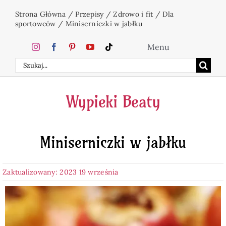
Przejdź
Strona Główna
/
Przepisy
/
Zdrowo i fit
/
Dla
do
sportowców
/
Miniserniczki w jabłku
zawartości
Menu
Szukaj
Home
Wypieki Beaty
Ciasta
Miniserniczki w jabłku
Desery
Zaktualizowany: 2023 19 września
Święta
Napoje