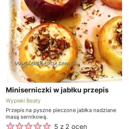
Miniserniczki w jabłku przepis
Wypieki Beaty
Przepis na pyszne pieczone jabłka nadziane
masą sernikową.
5
z
2
ocen