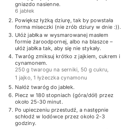
gniazdo nasienne.
6 jabłek
Powiększ łyżką dziurę, tak by powstała
forma miseczki (nie zrób dziury w dnie :)).
Ułóż jabłka w wysmarowanej masłem
formie żaroodpornej, albo na blaszce –
ułóż jabłka tak, aby się nie stykały.
Twaróg zmiksuj krótko z jajkiem, cukrem i
cynamonem.
250 g twarogu na serniki,
50 g cukru,
1 jajko,
1 łyżeczka cynamonu
Nałóż twaróg do jabłek.
Piecz w 180 stopniach (góra/dół) przez
około 25-30 minut.
Po upieczeniu przestudź, a następnie
schłodź w lodówce przez około 2-3
godziny.