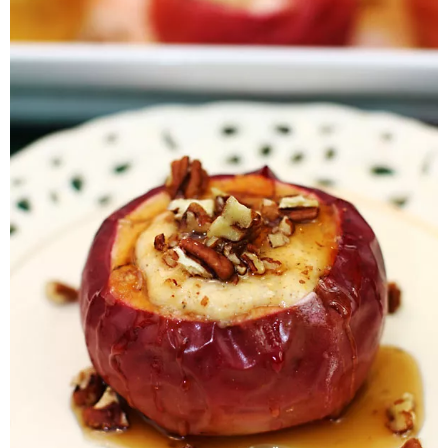
Pieczywo
Przetwory
Posiłki
Zdrowo i fit
Kuchnie świata
SKLEP
Polski