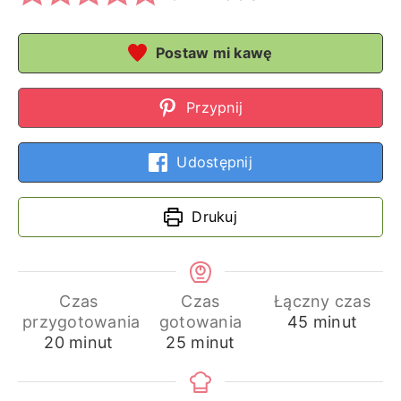
Postaw mi kawę
Przypnij
Udostępnij
Drukuj
Czas
Czas
Łączny czas
minuty
przygotowania
gotowania
45
minut
minuty
minuty
20
minut
25
minut