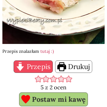
Przepis znalazłam
tutaj :)
Przepis
Drukuj
5
z
2
ocen
Postaw mi kawę