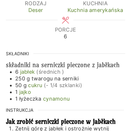
RODZAJ
KUCHNIA
Deser
Kuchnia amerykańska
PORCJE
6
SKŁADNIKI
składniki na serniczki pieczone z jabłkach
6
jabłek
(średnich )
250
g
twarogu na serniki
50
g
cukru
(- 1/4 szklanki)
1
jajko
1
łyżeczka
cynamonu
INSTRUKCJA
Jak zrobić serniczki pieczone w jabłkach
Zetnij górę z jabłek i ostrożnie wytnij