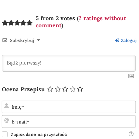
5 from 2 votes (
2 ratings without
comment
)
Subskrybuj
Zaloguj
Ocena Przepisu
I
E
m
Zapisz dane na przyszłość