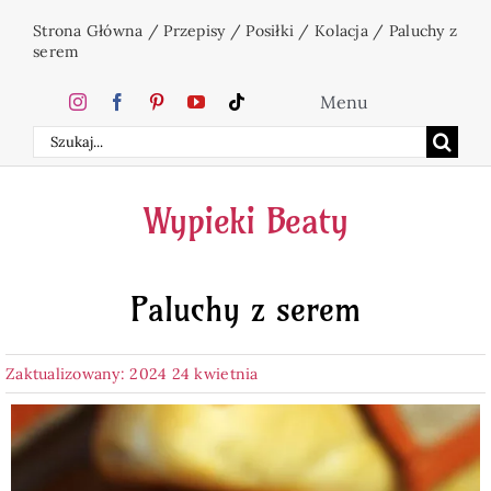
Przejdź
Strona Główna
/
Przepisy
/
Posiłki
/
Kolacja
/
Paluchy z
do
serem
zawartości
Menu
Szukaj
Home
Wypieki Beaty
Ciasta
Paluchy z serem
Desery
Zaktualizowany: 2024 24 kwietnia
Święta
Napoje