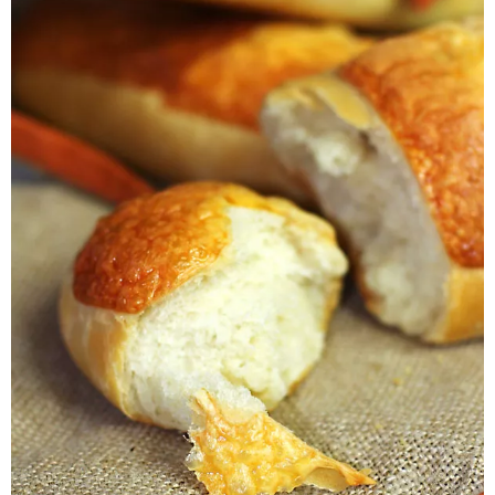
Pieczywo
Przetwory
Posiłki
Zdrowo i fit
Kuchnie świata
SKLEP
Polski