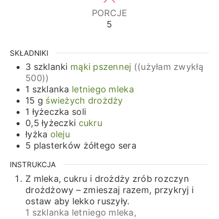
PORCJE
5
SKŁADNIKI
3
szklanki
mąki pszennej
((użyłam zwykłą
500))
1
szklanka
letniego mleka
15
g
świeżych drożdży
1
łyżeczka
soli
0,5
łyżeczki
cukru
łyżka
oleju
5
plasterków
żółtego sera
INSTRUKCJA
Z mleka, cukru i drożdży zrób rozczyn
drożdżowy – zmieszaj razem, przykryj i
ostaw aby lekko ruszyły.
1 szklanka letniego mleka,