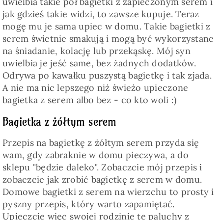
uwielbia takie pół bagietki z zapieczonym serem i
jak gdzieś takie widzi, to zawsze kupuje. Teraz
mogę mu je sama upiec w domu. Takie bagietki z
serem świetnie smakują i mogą być wykorzystane
na śniadanie, kolację lub przekąskę. Mój syn
uwielbia je jeść same, bez żadnych dodatków.
Odrywa po kawałku puszystą bagietkę i tak zjada.
A nie ma nic lepszego niż świeżo upieczone
bagietka z serem albo bez - co kto woli :)
Bagietka z żółtym serem
Przepis na bagietkę z żółtym serem przyda się
wam, gdy zabraknie w domu pieczywa, a do
sklepu "będzie daleko". Zobaczcie mój przepis i
zobaczcie jak zrobić bagietkę z serem w domu.
Domowe bagietki z serem na wierzchu to prosty i
pyszny przepis, który warto zapamiętać.
Upieczcie więc swojej rodzinie te paluchy z