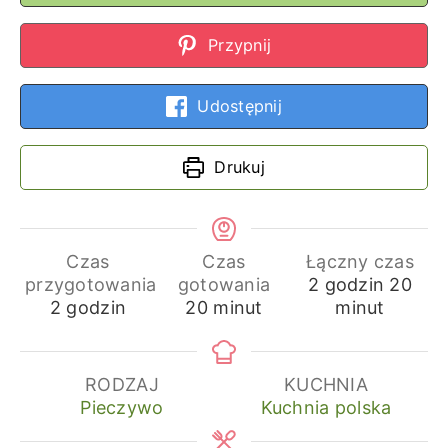
Przypnij
Udostępnij
Drukuj
Czas
Czas
Łączny czas
godziny
min
przygotowania
gotowania
2
godzin
20
godziny
minuty
2
godzin
20
minut
minut
RODZAJ
KUCHNIA
Pieczywo
Kuchnia polska