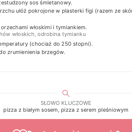
zestudzony sos śmietanowy.
zchu ułóż pokrojone w plasterki figi (razem ze skó
 orzechami włoskimi i tymiankiem.
chów włoskich,
odrobina tymianku
temperatury (chociaż do 250 stopni).
 do zrumienienia brzegów.
SŁOWO KLUCZOWE
pizza z białym sosem, pizza z serem pleśniowym