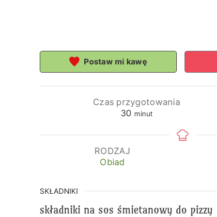
Postaw mi kawę
Czas przygotowania
minuty
30
minut
RODZAJ
Obiad
SKŁADNIKI
składniki na sos śmietanowy do pizzy