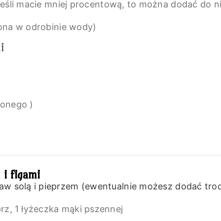
(jeśli macie mniej procentową, to można dodać do n
ona w odrobinie wody)
i
zonego )
 i figami
raw solą i pieprzem (ewentualnie możesz dodać tr
prz,
1 łyżeczka mąki pszennej