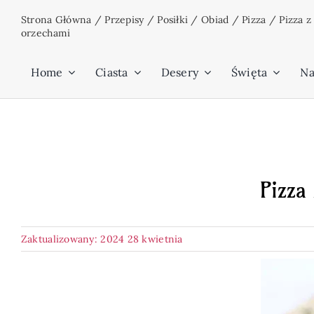
Przejdź
Strona Główna
/
Przepisy
/
Posiłki
/
Obiad
/
Pizza
/
Pizza z
do
orzechami
zawartości
Home
Ciasta
Desery
Święta
Na
Pizza
Zaktualizowany: 2024 28 kwietnia