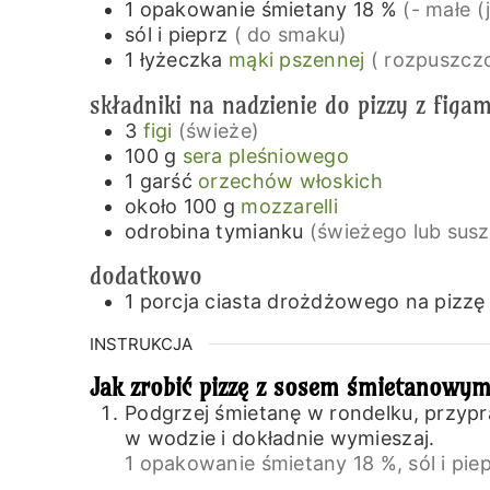
1
opakowanie
śmietany 18 %
(- małe 
sól i pieprz
( do smaku)
1
łyżeczka
mąki pszennej
( rozpuszcz
składniki na nadzienie do pizzy z figam
3
figi
(świeże)
100
g
sera pleśniowego
1
garść
orzechów włoskich
około 100
g
mozzarelli
odrobina
tymianku
(świeżego lub sus
dodatkowo
1
porcja
ciasta drożdżowego na pizzę
INSTRUKCJA
Jak zrobić pizzę z sosem śmietanowym
Podgrzej śmietanę w rondelku, przyp
w wodzie i dokładnie wymieszaj.
1 opakowanie śmietany 18 %,
sól i pie