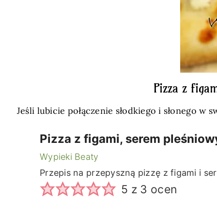
Pizza z figa
Jeśli lubicie połączenie słodkiego i słonego w 
Pizza z figami, serem pleśnio
Wypieki Beaty
Przepis na przepyszną pizzę z figami i s
5
z
3
ocen