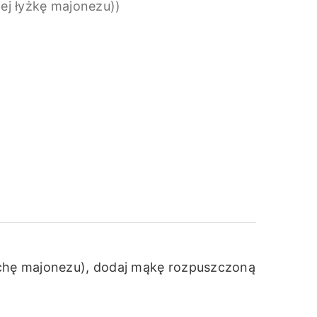
iej łyżkę majonezu))
ochę majonezu), dodaj mąkę rozpuszczoną