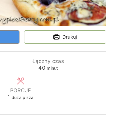
Drukuj
Łączny czas
minuty
40
minut
PORCJE
1
duża pizza