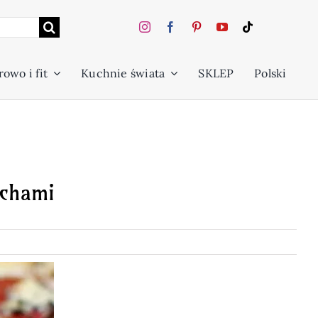
owo i fit
Kuchnie świata
SKLEP
Polski
echami