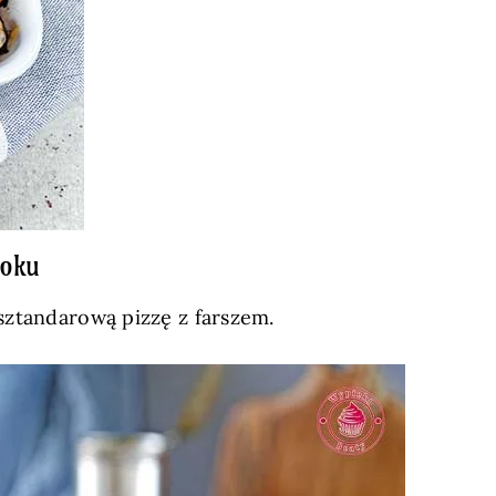
roku
sztandarową pizzę z farszem.