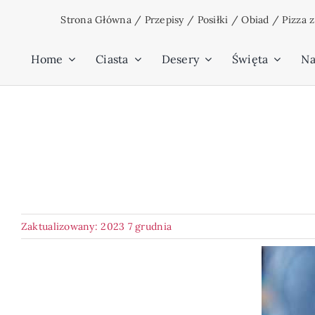
Przejdź
Strona Główna
/
Przepisy
/
Posiłki
/
Obiad
/
Pizza 
do
zawartości
Home
Ciasta
Desery
Święta
Na
Zaktualizowany: 2023 7 grudnia