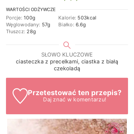
WARTOŚCI ODŻYWCZE
Porcje:
100
g
Kalorie:
503
kcal
Węglowodany:
57
g
Białko:
6.6
g
Tłuszcz:
28
g
SŁOWO KLUCZOWE
ciasteczka z precelkami, ciastka z białą
czekoladą
Przetestować ten przepis?
Daj znać
w komentarzu!