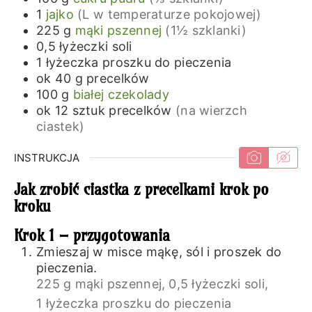
1
jajko
(L w temperaturze pokojowej)
225
g
mąki pszennej
(1½ szklanki)
0,5
łyżeczki
soli
1
łyżeczka
proszku do pieczenia
ok 40
g
precelków
100
g
białej czekolady
ok 12
sztuk
precelków
(na wierzch
ciastek)
INSTRUKCJA
Jak zrobić ciastka z precelkami krok po
kroku
Krok 1 – przygotowania
Zmieszaj w misce mąkę, sól i proszek do
pieczenia.
225 g mąki pszennej,
0,5 łyżeczki soli,
1 łyżeczka proszku do pieczenia