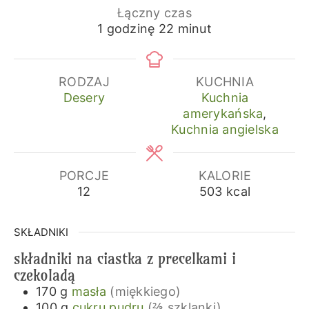
Łączny czas
godzina
minuty
1
godzinę
22
minut
RODZAJ
KUCHNIA
Desery
Kuchnia
amerykańska
,
Kuchnia angielska
PORCJE
KALORIE
12
503
kcal
SKŁADNIKI
składniki na ciastka z precelkami i
czekoladą
170
g
masła
(miękkiego)
100
g
cukru pudru
(⅔ szklanki)