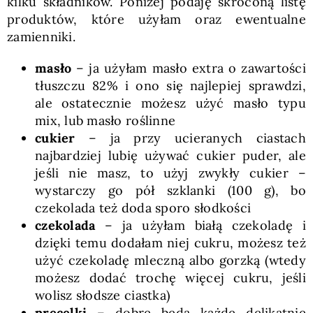
kilku składników. Poniżej podaję skróconą listę
produktów, które użyłam oraz ewentualne
zamienniki.
masło
– ja użyłam masło extra o zawartości
tłuszczu 82% i ono się najlepiej sprawdzi,
ale ostatecznie możesz użyć masło typu
mix, lub masło roślinne
cukier
– ja przy ucieranych ciastach
najbardziej lubię używać cukier puder, ale
jeśli nie masz, to użyj zwykły cukier –
wystarczy go pół szklanki (100 g), bo
czekolada też doda sporo słodkości
czekolada
– ja użyłam białą czekoladę i
dzięki temu dodałam niej cukru, możesz też
użyć czekoladę mleczną albo gorzką (wtedy
możesz dodać trochę więcej cukru, jeśli
wolisz słodsze ciastka)
precelki
– dobre będą każde delikatnie