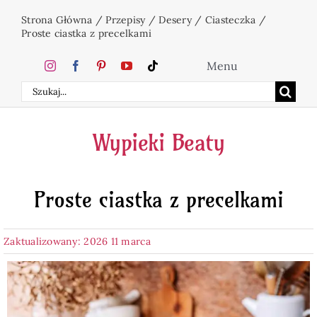
Przejdź
Strona Główna
/
Przepisy
/
Desery
/
Ciasteczka
/
do
Proste ciastka z precelkami
zawartości
Menu
Szukaj
Home
Wypieki Beaty
Ciasta
Proste ciastka z precelkami
Desery
Zaktualizowany: 2026 11 marca
Święta
Napoje