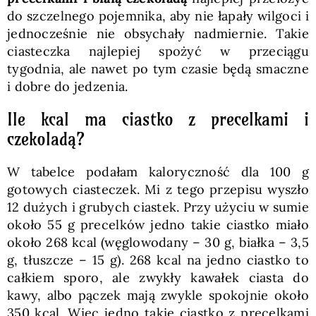
do szczelnego pojemnika, aby nie łapały wilgoci i
jednocześnie nie obsychały nadmiernie. Takie
ciasteczka najlepiej spożyć w przeciągu
tygodnia, ale nawet po tym czasie będą smaczne
i dobre do jedzenia.
Ile kcal ma ciastko z precelkami i
czekoladą?
W tabelce podałam kaloryczność dla 100 g
gotowych ciasteczek. Mi z tego przepisu wyszło
12 dużych i grubych ciastek. Przy użyciu w sumie
około 55 g precelków jedno takie ciastko miało
około 268 kcal (węglowodany – 30 g, białka – 3,5
g, tłuszcze – 15 g). 268 kcal na jedno ciastko to
całkiem sporo, ale zwykły kawałek ciasta do
kawy, albo pączek mają zwykle spokojnie około
350 kcal. Więc jedno takie ciastko z precelkami