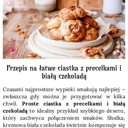
Pieczywo
Przetwory
Posiłki
Zdrowo i fit
Przepis na łatwe ciastka z precelkami i
białą czekoladą
Kuchnie świata
Czasami najprostsze wypieki smakują najlepiej –
zwłaszcza gdy można je przygotować w kilka
SKLEP
chwil.
Proste ciastka z precelkami i białą
czekoladą
to idealny przykład szybkiego deseru,
który zachwyca połączeniem smaków. Słodka,
Polski
kremowa biała czekolada świetnie komponuje się