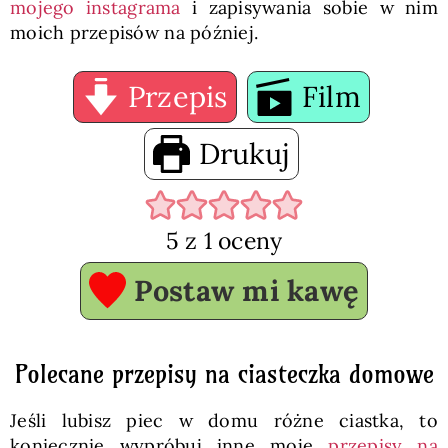
mojego instagrama
i zapisywania sobie w nim
moich przepisów na później.
Przepis
Film
Drukuj
5
z 1 oceny
Postaw mi kawę
Polecane przepisy na ciasteczka domowe
Jeśli lubisz piec w domu różne ciastka, to
koniecznie wypróbuj inne moje
przepisy na