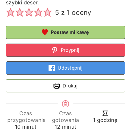
szybki deser.
5
z 1 oceny
Postaw mi kawę
Przypnij
Udostępnij
Drukuj
Czas
Czas
godzina
przygotowania
gotowania
1
godzinę
minuty
minuty
10
minut
12
minut