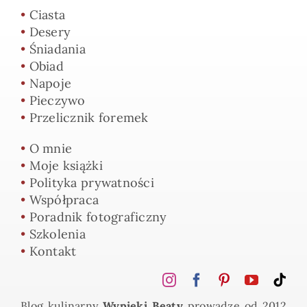
•
Ciasta
•
Desery
•
Śniadania
•
Obiad
•
Napoje
•
Pieczywo
•
Przelicznik foremek
•
O mnie
•
Moje książki
•
Polityka prywatności
•
Współpraca
•
Poradnik fotograficzny
•
Szkolenia
•
Kontakt
Blog kulinarny
Wypieki Beaty
prowadzę od 2012