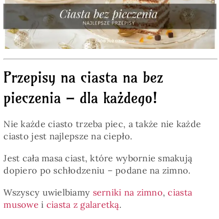
Pieczywo
Przetwory
Przepisy na ciasta na bez
Posiłki
pieczenia – dla każdego!
Zdrowo i fit
Nie każde ciasto trzeba piec, a także nie każde
ciasto jest najlepsze na ciepło.
Kuchnie świata
Jest cała masa ciast, które wybornie smakują
dopiero po schłodzeniu – podane na zimno.
SKLEP
Wszyscy uwielbiamy
serniki na zimno
,
ciasta
musowe
i
ciasta z galaretką
.
Polski