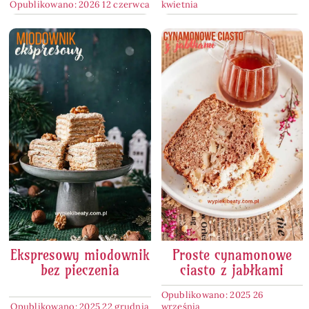
Opublikowano: 2026 12 czerwca
kwietnia
Ekspresowy miodownik
Proste cynamonowe
bez pieczenia
ciasto z jabłkami
Opublikowano: 2025 26
Opublikowano: 2025 22 grudnia
września