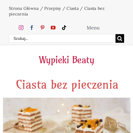
Przejdź
Strona Główna
/
Przepisy
/
Ciasta
/
Ciasta bez
do
pieczenia
zawartości
Menu
Szukaj
Home
Wypieki Beaty
Ciasta
Ciasta bez pieczenia
Desery
Święta
Napoje