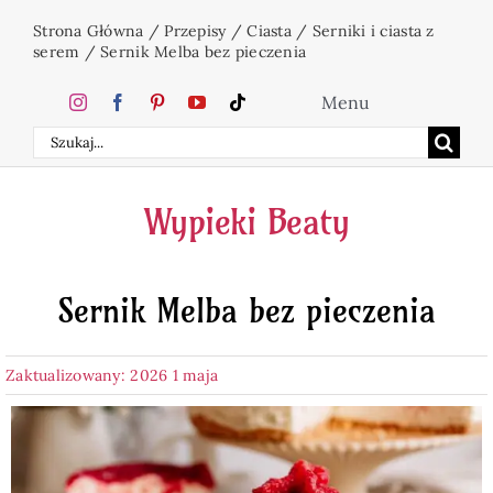
Przejdź
Strona Główna
/
Przepisy
/
Ciasta
/
Serniki i ciasta z
do
serem
/
Sernik Melba bez pieczenia
zawartości
Menu
Szukaj
Home
Wypieki Beaty
Ciasta
Sernik Melba bez pieczenia
Desery
Zaktualizowany: 2026 1 maja
Święta
Napoje