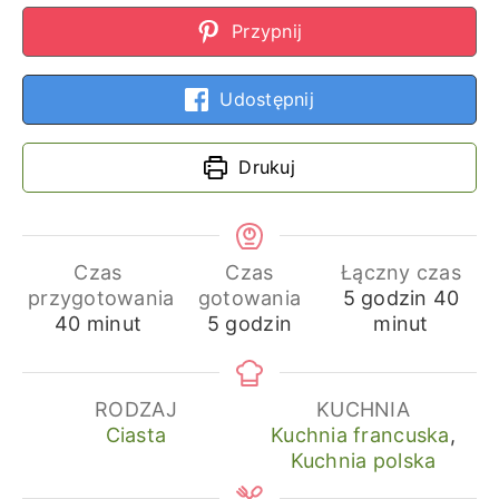
Przypnij
Udostępnij
Drukuj
Czas
Czas
Łączny czas
godziny
min
przygotowania
gotowania
5
godzin
40
minuty
godziny
40
minut
5
godzin
minut
RODZAJ
KUCHNIA
Ciasta
Kuchnia francuska
,
Kuchnia polska