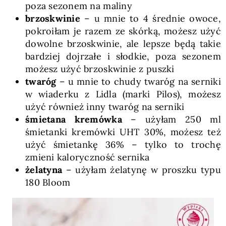
poza sezonem na maliny
brzoskwinie
– u mnie to 4 średnie owoce,
pokroiłam je razem ze skórką, możesz użyć
dowolne brzoskwinie, ale lepsze będą takie
bardziej dojrzałe i słodkie, poza sezonem
możesz użyć brzoskwinie z puszki
twaróg
– u mnie to chudy twaróg na serniki
w wiaderku z Lidla (marki Pilos), możesz
użyć również inny twaróg na serniki
śmietana kremówka
– użyłam 250 ml
śmietanki kremówki UHT 30%, możesz też
użyć śmietankę 36% – tylko to trochę
zmieni kaloryczność sernika
żelatyna
– użyłam żelatynę w proszku typu
180 Bloom