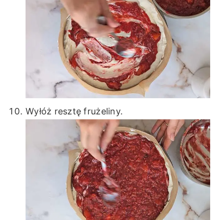
Wyłóż resztę frużeliny.