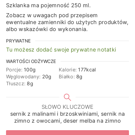
Szklanka ma pojemność 250 ml.
Zobacz w uwagach pod przepisem
ewentualne zamienniki do użytych produktów,
albo wskazówki do wykonania.
PRYWATNE
Tu możesz dodać swoje prywatne notatki
WARTOŚCI ODŻYWCZE
Porcje:
100
g
Kalorie:
177
kcal
Węglowodany:
20
g
Białko:
8
g
Tłuszcz:
8
g
SŁOWO KLUCZOWE
sernik z malinami i brzoskwiniami, sernik na
zimno z owocami, deser melba na zimno