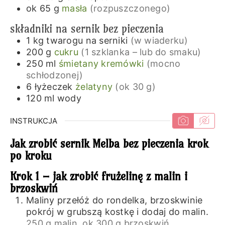
ok 65
g
masła
(rozpuszczonego)
składniki na sernik bez pieczenia
1
kg
twarogu na serniki
(w wiaderku)
200
g
cukru
(1 szklanka – lub do smaku)
250
ml
śmietany kremówki
(mocno
schłodzonej)
6
łyżeczek
żelatyny
(ok 30 g)
120
ml
wody
INSTRUKCJA
Jak zrobić sernik Melba bez pieczenia krok
po kroku
Krok 1 – jak zrobić frużelinę z malin i
brzoskwiń
Maliny przełóż do rondelka, brzoskwinie
pokrój w grubszą kostkę i dodaj do malin.
250 g malin,
ok 300 g brzoskwiń