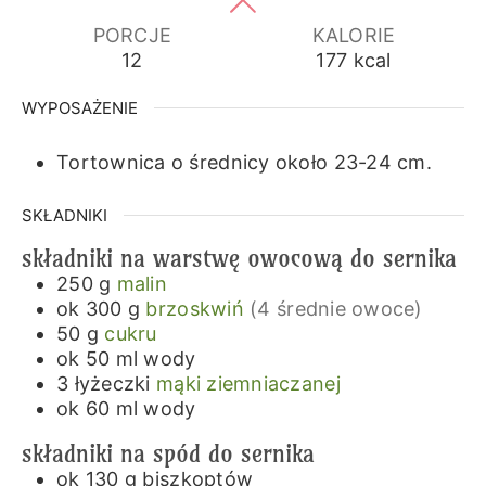
PORCJE
KALORIE
12
177
kcal
WYPOSAŻENIE
Tortownica o średnicy około 23-24 cm.
SKŁADNIKI
składniki na warstwę owocową do sernika
250
g
malin
ok 300
g
brzoskwiń
(4 średnie owoce)
50
g
cukru
ok 50
ml
wody
3
łyżeczki
mąki ziemniaczanej
ok 60
ml
wody
składniki na spód do sernika
ok 130
g
biszkoptów