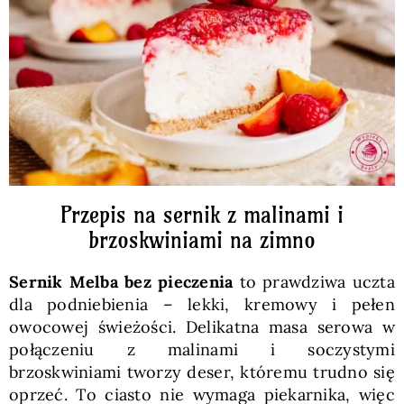
Pieczywo
Przetwory
Posiłki
Zdrowo i fit
Przepis na sernik z malinami i
brzoskwiniami na zimno
Kuchnie świata
Sernik Melba bez pieczenia
to prawdziwa uczta
dla podniebienia – lekki, kremowy i pełen
SKLEP
owocowej świeżości. Delikatna masa serowa w
połączeniu z malinami i soczystymi
brzoskwiniami tworzy deser, któremu trudno się
Polski
oprzeć. To ciasto nie wymaga piekarnika, więc