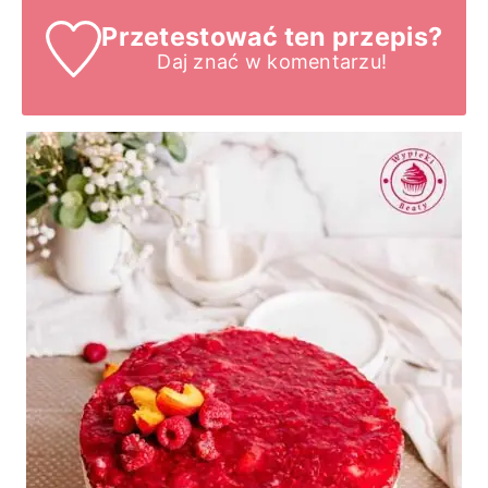
Przetestować ten przepis?
Daj znać
w komentarzu!