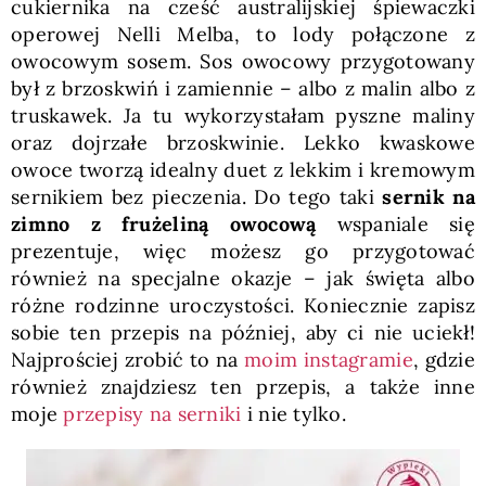
cukiernika na cześć australijskiej śpiewaczki
operowej Nelli Melba, to lody połączone z
owocowym sosem. Sos owocowy przygotowany
był z brzoskwiń i zamiennie – albo z malin albo z
truskawek. Ja tu wykorzystałam pyszne maliny
oraz dojrzałe brzoskwinie. Lekko kwaskowe
owoce tworzą idealny duet z lekkim i kremowym
sernikiem bez pieczenia. Do tego taki
sernik na
zimno z frużeliną owocową
wspaniale się
prezentuje, więc możesz go przygotować
również na specjalne okazje – jak święta albo
różne rodzinne uroczystości. Koniecznie zapisz
sobie ten przepis na później, aby ci nie uciekł!
Najprościej zrobić to na
moim instagramie
, gdzie
również znajdziesz ten przepis, a także inne
moje
przepisy na serniki
i nie tylko.