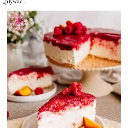
„pływać”.