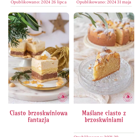
Opublikowano: 2024 26 lipca
Opublikowano: 2024 31 maja
Ciasto brzoskwiniowa
Maślane ciasto z
fantazja
brzoskwiniami