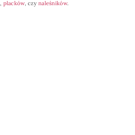
i
,
placków
, czy
naleśników
.