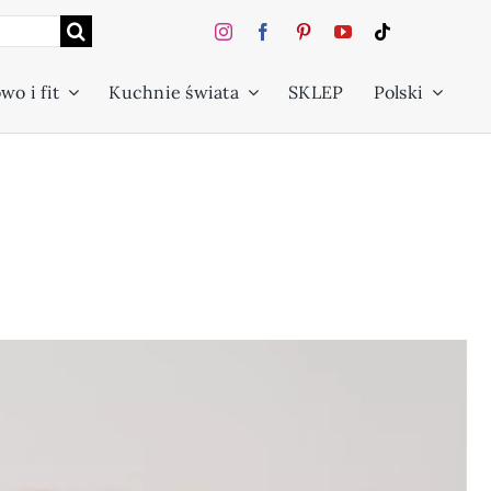
wo i fit
Kuchnie świata
SKLEP
Polski