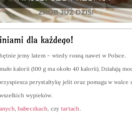
iniami dla każdego!
hętnie jemy latem – wtedy rosną nawet w Polsce.
ło kalorii (100 g ma około 40 kalorii). Działają mo
przyspiesza perystaltykę jelit oraz pomaga w walce 
 wszelkich wypieków.
ranych
,
babeczkach
, czy
tartach
.