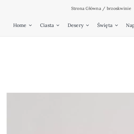
Przejdź
Strona Główna
/
brzoskwinie
do
zawartości
Home
Ciasta
Desery
Święta
Na