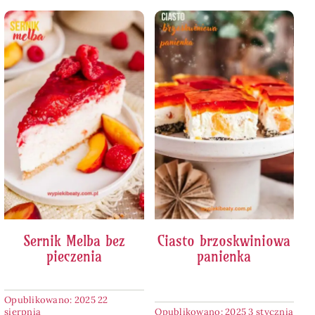
Sernik Melba bez
Ciasto brzoskwiniowa
pieczenia
panienka
Opublikowano: 2025 22
sierpnia
Opublikowano: 2025 3 stycznia